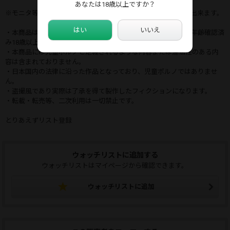
あなたは18歳以上ですか？
※モニタ等４K対応していなくてもQTなどでも通常どおり再生出来ます。
はい
いいえ
・本商品はシュチュエーションムービーで、登場する被写体は年齢確認済
み18歳以上であり撮影同意済で同意書にサイン済みです。
・本商品には児童ポルノと定義されるような内容または違法性のある内
容は含まれておりません。
・日本国内の法律に沿った作品となっており、児童ポルノではありませ
ん。
・盗撮風であり実際は了承を得て製作したフィクションになります。
・転載・転売等、二次利用は一切禁止です。
とりあえずリスト登録
ウォッチリストに追加する
ウォッチリストはマイページから確認できます。
ウォッチリストに追加