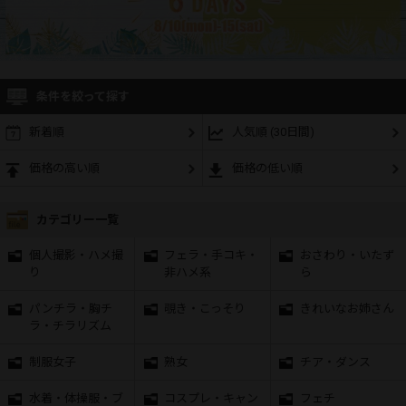
条件を絞って探す
新着順
人気順 (30日間)
価格の高い順
価格の低い順
カテゴリー一覧
個人撮影・ハメ撮
フェラ・手コキ・
おさわり・いたず
り
非ハメ系
ら
パンチラ・胸チ
覗き・こっそり
きれいなお姉さん
ラ・チラリズム
制服女子
熟女
チア・ダンス
水着・体操服・ブ
コスプレ・キャン
フェチ