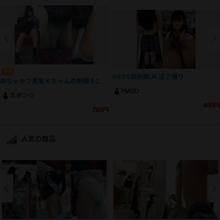
特典
vol.7 S級制服JK 逆さ撮り
めちゃカワ黒髪Ｋちゃんの制服を2日分、撮影バレ[Train][逆さ][顔出し][４K][特典あり]
PMGD
スポンジ
850円
780円
人気の商品