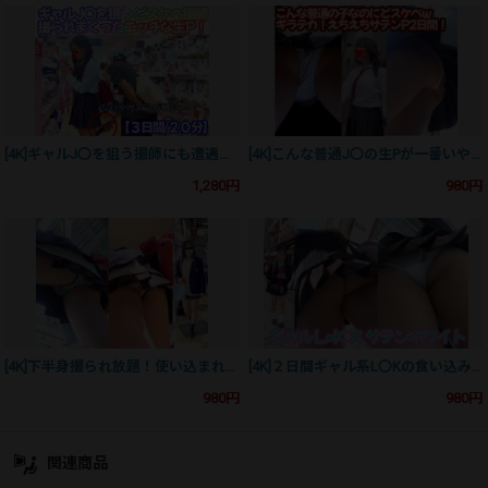
[4K]ギャルJ〇を狙う撮師にも遭遇ｗ圧巻３日間のサテン生Ｐ！
[4K]こんな普通J〇の生Pが一番いやらしくて興奮するｗｗ
1,280円
980円
[4K]下半身撮られ放題！使い込まれたキャラP！
[4K]２日間ギャル系L〇Kの食い込みすぎておりしが露わにｗｗ
980円
980円
関連商品