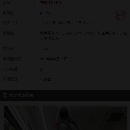
金額
：
780円 (税込)
販売者
：
ppz改
Lv.9
カテゴリー
：
パンチラ・胸チラ・チラリズム
商品名
：
派手髪ギャルJKのパンツもやっぱり派手なレースピ
ンクでした！
商品ID
：
13347
販売開始日
：
2021年08月16日
いいね数
：
2
総閲覧数
：
17,842
サンプル画像