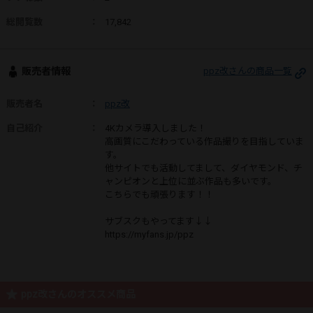
総閲覧数
：
17,842
販売者情報
ppz改さんの商品一覧
販売者名
：
ppz改
自己紹介
：
4Kカメラ導入しました！
高画質にこだわっている作品撮りを目指していま
す。
他サイトでも活動してまして、ダイヤモンド、チ
ャンピオンと上位に並ぶ作品も多いです。
こちらでも頑張ります！！
サブスクもやってます↓↓
https://myfans.jp/ppz
ppz改さんのオススメ商品