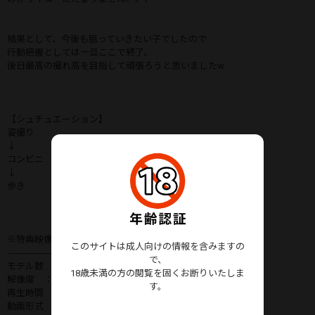
結果として、今後も狙っていきたい子でしたので
行動把握としては一旦ここで終了。
後日最高の撮れ高を目指して頑張ろうと思いましたw
【シュチュエーション】
姿撮り
↓
コンビニ
↓
歩き
※特典映像は同じ内容のもののHD版となります。
このサイトは成人向けの情報を含みますの
-----------------------------------------------------
で、
モデル数 ： 1人
18歳未満の方の閲覧を固くお断りいたしま
解像度 ： [4K] 3840×2160 H.264
す。
再生時間 ： 2：11
動画形式 ： MP4