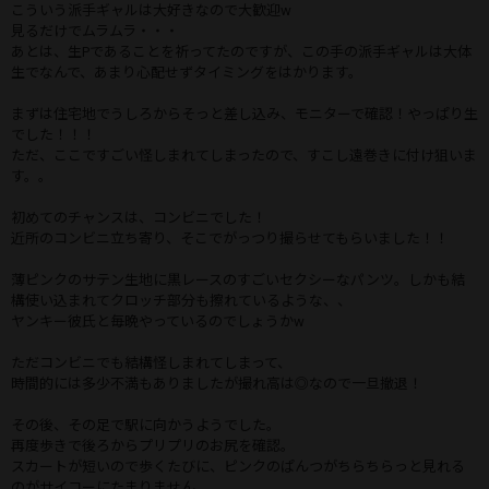
こういう派手ギャルは大好きなので大歓迎w
見るだけでムラムラ・・・
あとは、生Pであることを祈ってたのですが、この手の派手ギャルは大体
生でなんで、あまり心配せずタイミングをはかります。
まずは住宅地でうしろからそっと差し込み、モニターで確認！やっぱり生
でした！！！
ただ、ここですごい怪しまれてしまったので、すこし遠巻きに付け狙いま
す。。
初めてのチャンスは、コンビニでした！
近所のコンビニ立ち寄り、そこでがっつり撮らせてもらいました！！
薄ピンクのサテン生地に黒レースのすごいセクシーなパンツ。しかも結
構使い込まれてクロッチ部分も擦れているような、、
ヤンキー彼氏と毎晩やっているのでしょうかw
ただコンビニでも結構怪しまれてしまって、
時間的には多少不満もありましたが撮れ高は◎なので一旦撤退！
その後、その足で駅に向かうようでした。
再度歩きで後ろからプリプリのお尻を確認。
スカートが短いので歩くたびに、ピンクのぱんつがちらちらっと見れる
のがサイコーにたまりません、、、