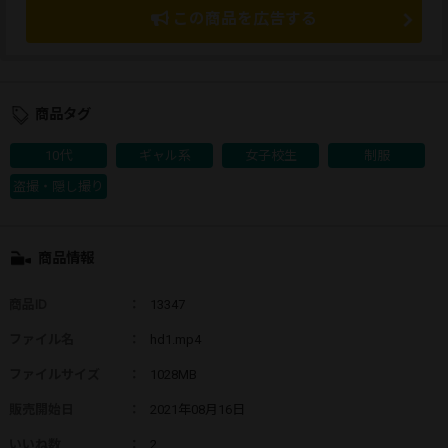
この商品を広告する
商品タグ
10代
ギャル系
女子校生
制服
盗撮・隠し撮り
商品情報
商品ID
：
13347
ファイル名
：
hd1.mp4
ファイルサイズ
：
1028MB
販売開始日
：
2021年08月16日
いいね数
：
2