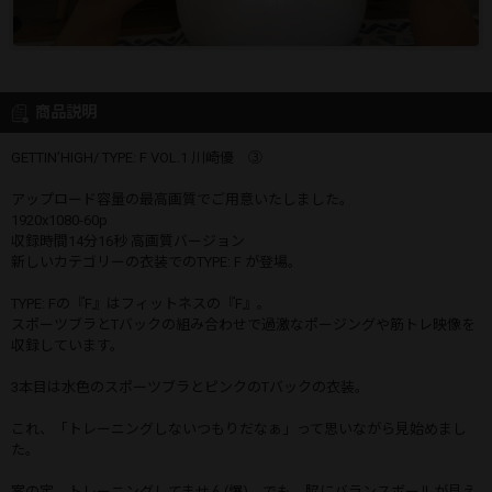
商品説明
GETTIN’HIGH/ TYPE: F VOL.1 川崎優 ③
アップロード容量の最高画質でご用意いたしました。
1920x1080-60p
収録時間14分16秒 高画質バージョン
新しいカテゴリーの衣装でのTYPE: F が登場。
TYPE: Fの『F』はフィットネスの『F』。
スポーツブラとTバックの組み合わせで過激なポージングや筋トレ映像を
収録しています。
3本目は水色のスポーツブラとピンクのTバックの衣装。
これ、「トレーニングしないつもりだなぁ」って思いながら見始めまし
た。
案の定、トレーニングしてません(爆)。でも、脇にバランスボールが見え