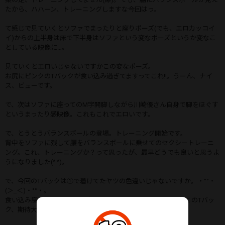
たから、ハハーン、トレーニングしますな今回はっ。
て感じで見ていくとソファでまったりと座りポーズ(でも、エロカッコイ
イ)からの上半身は床で下半身はソファという変なポーズというか変なこ
としている映像に…。
見ていくとエロいじゃないですかこの変なポーズ。
お尻にピンクのTバックが食い込み過ぎてますってこれ‼︎。うーん、ナイ
ス、ビューです。
で、次はソファに座ってのM字開脚しながら川崎優さん自身で脚をほぐす
というまったり感映像。これもこれでエロいです。
で、とうとうバランスボールの登場。トレーニング開始です。
背中をソファに残して腰をバランスボールに乗せてのセクシートレーニ
ング。これ、トレーニングか？って思ったが、最早どうでも良いと思うよ
うになりました(^.^)。
で、今回のTバックは①で着けてたヤツの色違いじゃないですか。・°°・
(＞_＜)・°°・。
食い込み度、食い込み加減がハンパないTフロントにも見えるこのTバッ
ク、期待大です。