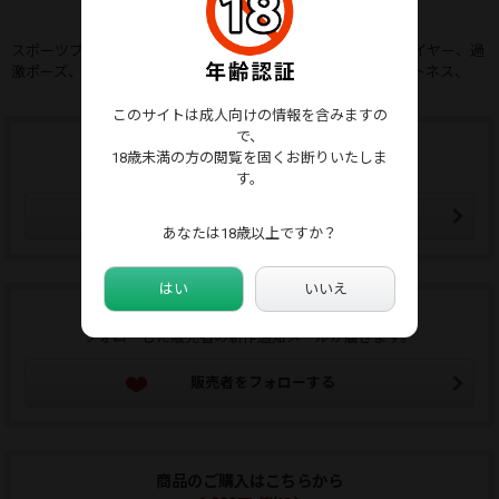
スポーツブラ、Tバック、Tバック、レースクイーン、コスプレイヤー、過
激ポーズ、M字開脚、食い込み、ハミケツ、尻フェチ、フィットネス、
このサイトは成人向けの情報を含みますの
で、
ウォッチリストに追加する
18歳未満の方の閲覧を固くお断りいたしま
ウォッチリストはマイページから確認できます。
す。
ウォッチリストに追加
あなたは18歳以上ですか？
はい
いいえ
この販売者をフォローする
フォローした販売者の新作通知メールが届きます。
販売者をフォローする
商品のご購入はこちらから