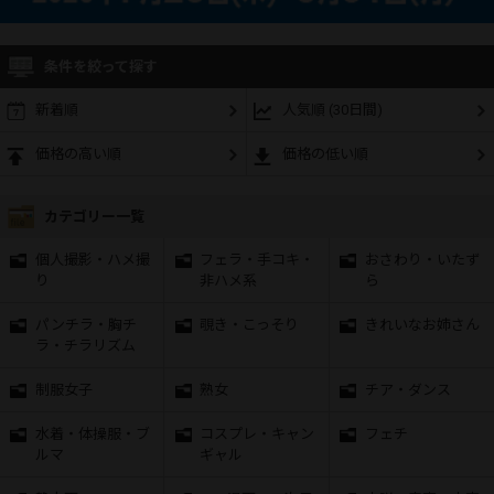
条件を絞って探す
新着順
人気順 (30日間)
価格の高い順
価格の低い順
カテゴリー一覧
個人撮影・ハメ撮
フェラ・手コキ・
おさわり・いたず
り
非ハメ系
ら
パンチラ・胸チ
覗き・こっそり
きれいなお姉さん
ラ・チラリズム
制服女子
熟女
チア・ダンス
水着・体操服・ブ
コスプレ・キャン
フェチ
ルマ
ギャル