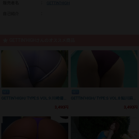
販売者名
：
GETTIN'HIGH
自己紹介
：
GETTIN'HIGHさんのオススメ商品
SET
SET
GETTIN’HIGH/ TYPE:S VOL.9 川崎優 完全版 競泳水着
GETTIN’HIGH/ TYPE:S VOL.8 鮎川麻衣 完全版 競泳水着
3,490円
3,490円