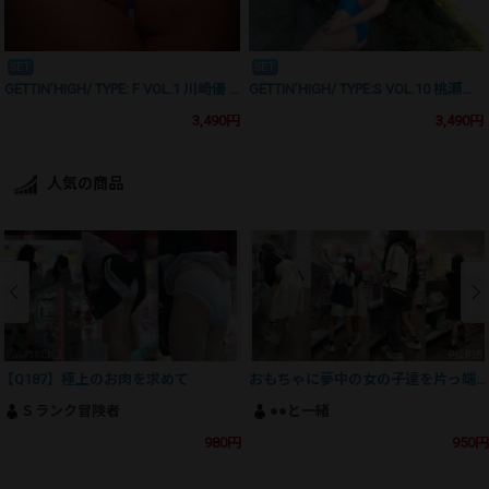
SET
SET
GETTIN’HIGH/ TYPE: F VOL.1 川崎優 完全版
GETTIN’HIGH/ TYPE:S VOL.10 桃瀬ゆいな 完全版
3,490円
3,490円
人気の商品
【Q187】極上のお肉を求めて
おもちゃに夢中の女の子達を片っ端からパシャリ
Ｓランク冒険者
●●と一緒
980円
950円