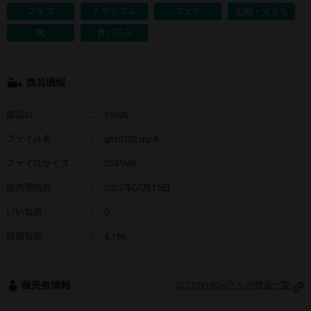
ブルマ
チラリズム
フェチ
生脚・太もも
尻
食い込み
商品情報
商品ID
：
19106
ファイル名
：
ghf0103.mp4
ファイルサイズ
：
2051MB
販売開始日
：
2022年07月15日
いいね数
：
0
総閲覧数
：
4,196
販売者情報
GETTIN'HIGHさんの商品一覧