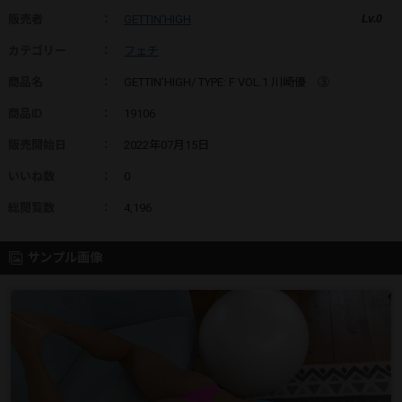
販売者
：
GETTIN'HIGH
Lv.0
カテゴリー
：
フェチ
商品名
：
GETTIN’HIGH/ TYPE: F VOL.1 川崎優 ③
商品ID
：
19106
販売開始日
：
2022年07月15日
いいね数
：
0
総閲覧数
：
4,196
サンプル画像