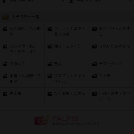
カテゴリー一覧
個人撮影・ハメ撮
フェラ・手コキ・
おさわり・いたず
り
非ハメ系
ら
パンチラ・胸チ
覗き・こっそり
きれいなお姉さん
ラ・チラリズム
制服女子
熟女
チア・ダンス
水着・体操服・ブ
コスプレ・キャン
フェチ
ルマ
ギャル
静止画
AI・漫画・二次元
小説・音声・文字
データ