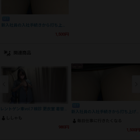
SET
新入社員の入社手続きから打ち上げ、帰りの電車まで３部作セット
1,500円
関連商品
SET
レントゲン車vol.7 検診 更衣室 着替え 【黒髪美人 音大生♪】
新入社員の入社手続きから打ち上げ、帰りの電車まで３部作セット
ししゃも
毎日仕事に行きたくなる
980円
1,500円