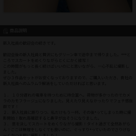
商品説明
新入社員の歓迎会の続きです。
歓迎会後の新入社員と贅沢にもグリーン車で途中まで帰りました。***と
ころでスカートをめくりながらとくにかく接写！
この時間がもっと長く続けばいいのにと思いながら、一心不乱に撮影し
ました。
ぜひ３作品セットがお安くなっておりますので、ご購入いただき、貴社の
新入社員へのムラムラ解消をしていただければと思います。
１． １０分遅れの電車を待つために待合室へ。荷物が多かったのでカメ
ラのカモフラージュになりました。見えたり見えなかったりでフェチ感抜
群です！
２． 新入社員に断りつつ、私だけもう一杯。その後*ってしまった時に撮
影開始！取れ高確認すると鼻字が出そうになりました。
３． 意を決してスカートをめくりながら撮影！タイト過ぎて全然あがら
ん！ここは無理をしなくても良いのに、ぐっすり*っていたのでさりげな
ーくかつ大胆に撮影しました！