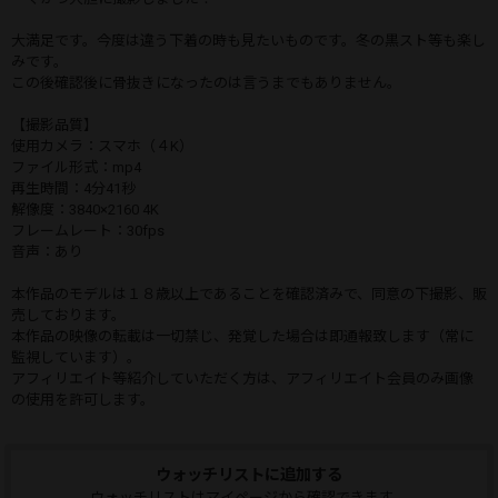
大満足です。今度は違う下着の時も見たいものです。冬の黒スト等も楽し
みです。
この後確認後に骨抜きになったのは言うまでもありません。
【撮影品質】
使用カメラ：スマホ（４K）
ファイル形式：mp4
再生時間：4分41秒
解像度：3840×2160 4K
フレームレート：30fps
音声：あり
本作品のモデルは１８歳以上であることを確認済みで、同意の下撮影、販
売しております。
本作品の映像の転載は一切禁じ、発覚した場合は即通報致します（常に
監視しています）。
アフィリエイト等紹介していただく方は、アフィリエイト会員のみ画像
の使用を許可します。
ウォッチリストに追加する
ウォッチリストはマイページから確認できます。