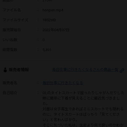
商品ID
：
21597
ファイル名
：
honpen.mp4
ファイルサイズ
：
1852MB
販売開始日
：
2022年04月07日
いいね数
：
0
総閲覧数
：
5,491
販売者情報
毎日仕事に行きたくなるさんの商品一覧
販売者名
：
毎日仕事に行きたくなる
自己紹介
：
OLのタイトスカートで座ったりしゃがんだりした
時に簡単に下着が見えることに最近気づきまし
た。
対面は女子高生であればミニスカートでも隠れる
のに、タイトスカートはばっちり「見てくださ
い」と言わんばかり。
そこに気づいた私は、生足より何で良いのかわか