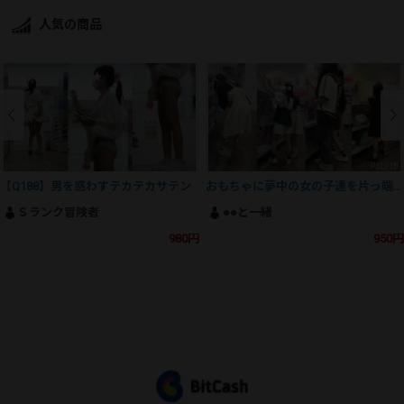
人気の商品
【Q188】男を惑わすテカテカサテン
おもちゃに夢中の女の子達を片っ端からパシャリ
Ｓランク冒険者
●●と一緒
980円
950円