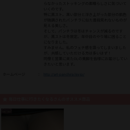
らなかったストッキングの素晴らしさに気づいて
いくのです。
特に黒スト。黒い部分と浮き上がった部分の肌色
が強調されたパンチラに似た普段見れないものが
見える美しさ。
そして、パンチラは冬はチャンスが減るのです
が、黒ストは冬限定。年中目のやり場に困ること
になりました。
すみません。私のフェチ感を語ってしまいました
が、共感していただける方は多いはず！
同僚と営業に来たOLの美脚を皆様にお届けしてい
きたいと思います。
ホームページ
：
http://art-panchira.lsv.jp/
毎日仕事に行きたくなるさんのオススメ商品