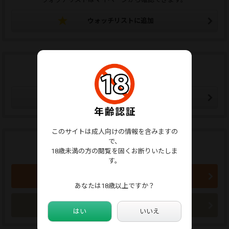
ウォッチリストに追加
この販売者をフォローする
フォローした販売者の新作通知メールが届きます。
販売者をフォローする
このサイトは成人向けの情報を含みますの
で、
商品のご購入はこちらから
18歳未満の方の閲覧を固くお断りいたしま
750円 (税込)
す。
買い物かごに入れる
あなたは18歳以上ですか？
今すぐ購入
はい
いいえ