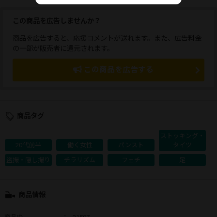
この商品を広告しませんか？
商品を広告すると、応援コメントが送れます。また、広告料金
の一部が販売者に還元されます。
この商品を広告する
商品タグ
ストッキング・
20代前半
働く女性
パンスト
タイツ
盗撮・隠し撮り
チラリズム
フェチ
足
商品情報