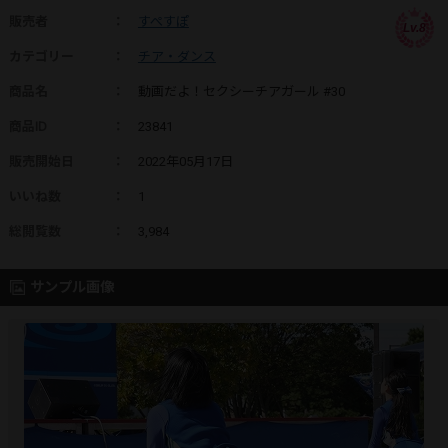
販売者
：
すぺすぽ
Lv.8
カテゴリー
：
チア・ダンス
商品名
：
動画だよ！セクシーチアガール #30
商品ID
：
23841
販売開始日
：
2022年05月17日
いいね数
：
1
総閲覧数
：
3,984
サンプル画像