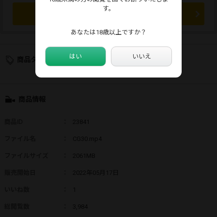
す。
この商品を広告する
あなたは18歳以上ですか？
はい
いいえ
商品タグ
商品情報
商品ID
：
23841
ファイル名
：
CG30.mp4
ファイルサイズ
：
2061MB
販売開始日
：
2022年05月17日
いいね数
：
1
総閲覧数
：
3,984