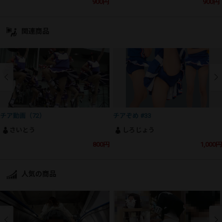
900円
900円
関連商品
チア動画（72）
チアぞめ #33
さいとう
しろじょう
800円
1,000円
人気の商品