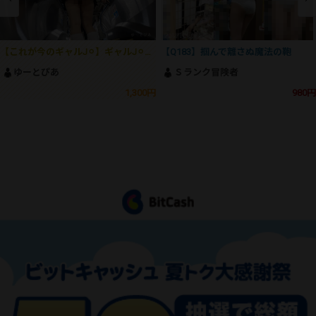
【これが今のギャルJ⚪︎】ギャルJ⚪︎の生おパン＆生尻でしか得られない大興奮がここにあります！！
【Q183】掴んで離さぬ魔法の鞄
ゆーとぴあ
Ｓランク冒険者
1,300円
980円