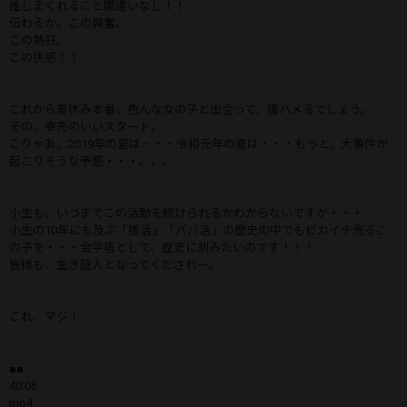
推しまくれること間違いなし！！
伝わるか、この興奮。
この熱狂。
この快感！！
これから夏休み本番、色んな女の子と出会って、援ハメるでしょう。
その、幸先のいいスタート。
こりゃあ、2019年の夏は・・・令和元年の夏は・・・もっと、大事件が
起こりそうな予感・・・。。。
小生も、いつまでこの活動を続けられるかわからないですが・・・
小生の10年にも及ぶ「援活」「パパ活」の歴史の中でもピカイチ光るこ
の子を・・・金字塔として、歴史に刻みたいのです！！！
皆様も、生き証人となってくだされー。
これ、マジ！
■■
40:06
mp4