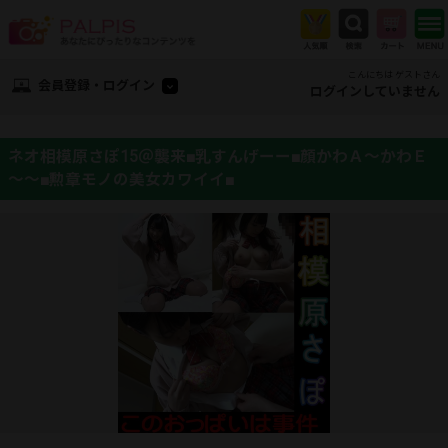
こんにちは ゲストさん
会員登録・ログイン
ログインしていません
ネオ相模原さぽ15＠襲来■乳すんげーー■顔かわＡ～かわＥ
～～■勲章モノの美女カワイイ■