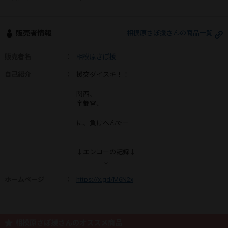
販売者情報
相模原さぽ援さんの商品一覧
販売者名
：
相模原さぽ援
自己紹介
：
援交ダイスキ！！
関西、
宇都宮、
に、負けへんでー
↓エンコーの記録↓
↓
ホームページ
：
https://x.gd/M6N2x
相模原さぽ援さんのオススメ商品