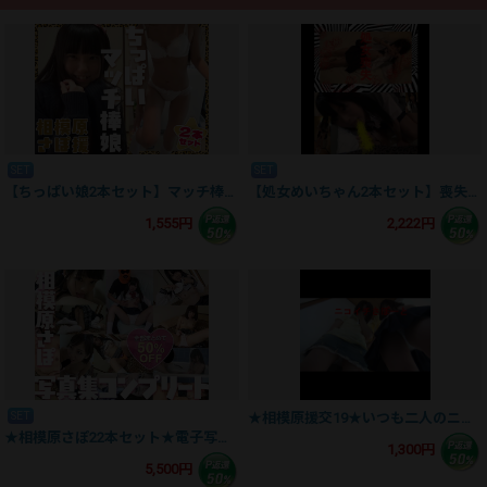
SET
SET
【ちっぱい娘2本セット】マッチ棒みたいに細い子が言いなり【相模原さぽvol.38+94】
【処女めいちゃん2本セット】喪失で涙【原点05+06相模原さぽ】
1,555円
2,222円
SET
★相模原援交19★いつも二人のニコイチ姉妹、妹処女喪失、憧れのダブルフェラ★
★相模原さぽ22本セット★電子写真集コンプリート枚★50％OFF★
1,300円
5,500円