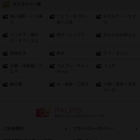
カテゴリー一覧
個人撮影・ハメ撮
フェラ・手コキ・
おさわり・いたず
り
非ハメ系
ら
パンチラ・胸チ
覗き・こっそり
きれいなお姉さん
ラ・チラリズム
制服女子
熟女
チア・ダンス
水着・体操服・ブ
コスプレ・キャン
フェチ
ルマ
ギャル
静止画
AI・漫画・二次元
小説・音声・文字
データ
ご利用規約
プライバシーポリシー