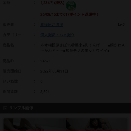
金額
：
1,234円 (税込)
26/08/15まで
617ポイント
返還中！
販売者
：
相模原さぽ援
Lv.0
カテゴリー
：
個人撮影・ハメ撮り
商品名
：
ネオ相模原さぽ15＠襲来■乳すんげーー■顔かわＡ
～かわＥ～～■勲章モノの美女カワイイ■
商品ID
：
24671
販売開始日
：
2022年05月31日
いいね数
：
0
総閲覧数
：
3,594
サンプル画像