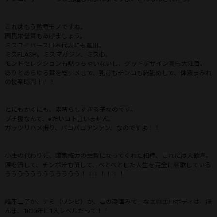
これはもう勲章モノですね。
国民栄誉賞もあげましょう。
ミスユニバース日本代表にも選出。
ミスFLASH、ミスマガジン、ミスiD。
モンドセレクションも黙っちゃいないし、グッドデザイン賞も大注目。
ありとあらゆる賞を総ナメして、乳首もチンコも総舐めして、体液まみれ
の快楽時間！！！
とにもかくにも、素晴らしすぎる子なのです。
プチ援なんて、●たいコト言いません。
ガッツリハメ撮り、パコパコアンアン、なのですよ！！
小生の代わりに、国家権力の生贄になってくれた相棒、これには大歓喜。
涙を流して、チンポ汁も流して、べとべとした人生を完全に謳歌している
うううううううううううう！！！！！！！
峰不二子か、ナミ（ワンピ）か、この漫画みてーなエロエロボディは、ほ
んま、1000年に1人レベルだって！！