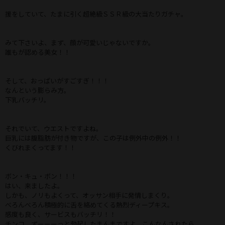
援をしていて、たまに引く超絶級ＳＳＲ級の大当たりガチャ。
みて下さいよ、まず、顔が可愛いじゃないですか。
誰もが認める美女！！
そして、おっぱいがすごすぎ！！！
なんという膨らみ方。
下乳バッチリ。
それでいて、ウエストですよね。
巨乳には腹脂肪が付き物ですが、この子は例外中の例外！！
くびれまくってます！！
ボン・キュ・ボン！！！
はい、来ましたよ。
しかも、ノリもよくって、オッサン相手に発情しまくり。
べろんべろん積極的に舌を絡めてくる熱烈ディープキス。
感度も良く、サービスもバッチリ！！
チンコ、ずーーーっと勃起したまんまですよ、こんなんされたら。