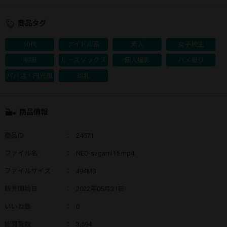
商品タグ
10代
アイドル系
素人
女子校生
制服
ルーズソックス
個人撮影
ハメ撮り
パパ活・円光風
巨乳
商品情報
商品ID
：
24671
ファイル名
：
NEO-sagami15.mp4
ファイルサイズ
：
494MB
販売開始日
：
2022年05月31日
いいね数
：
0
総閲覧数
：
3,594