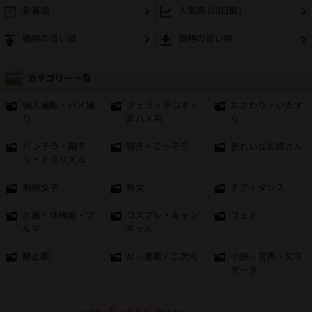
新着順
人気順 (30日間)
価格の高い順
価格の低い順
カテゴリー一覧
個人撮影・ハメ撮
フェラ・手コキ・
おさわり・いたず
り
非ハメ系
ら
パンチラ・胸チ
覗き・こっそり
きれいなお姉さん
ラ・チラリズム
制服女子
熟女
チア・ダンス
水着・体操服・ブ
コスプレ・キャン
フェチ
ルマ
ギャル
静止画
AI・漫画・二次元
小説・音声・文字
データ