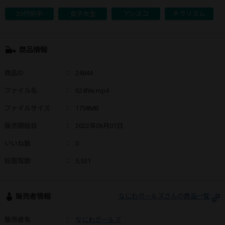
20代前半
女子大生
アンスコ
チラリズム
商品情報
商品ID
：
24844
ファイル名
：
624file.mp4
ファイルサイズ
：
1738MB
販売開始日
：
2022年06月01日
いいね数
：
0
総閲覧数
：
5,531
販売者情報
なにわガールズさんの商品一覧
販売者名
：
なにわガールズ