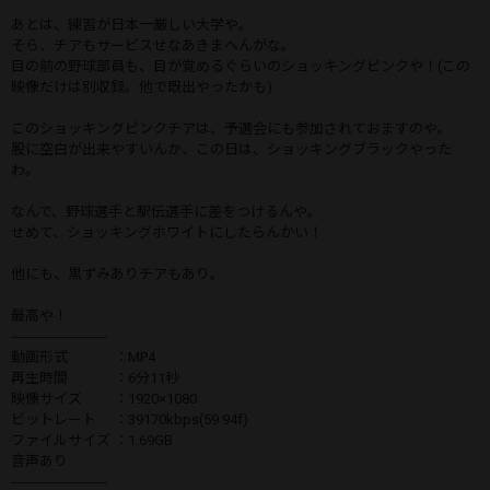
あとは、練習が日本一厳しい大学や。
そら、チアもサービスせなあきまへんがな。
目の前の野球部員も、目が覚めるぐらいのショッキングピンクや！(この
映像だけは別収録。他で既出やったかも)
このショッキングピンクチアは、予選会にも参加されておますのや。
股に空白が出来やすいんか、この日は、ショッキングブラックやった
わ。
なんで、野球選手と駅伝選手に差をつけるんや。
せめて、ショッキングホワイトにしたらんかい！
他にも、黒ずみありチアもあり。
最高や！
----------------------
動画形式 ：MP4
再生時間 ：6分11秒
映像サイズ ：1920×1080
ビットレート ：39170kbps(59.94f)
ファイルサイズ ：1.69GB
音声あり
----------------------