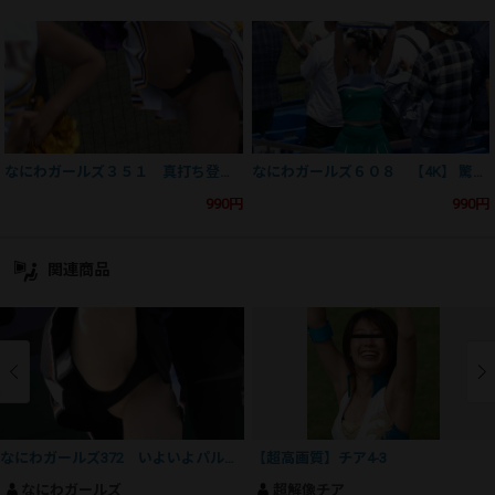
なにわガールズ３５１ 真打ち登場だよ！やっぱこの娘やで！ at神宮
なにわガールズ６０８ 【4K】 驚愕の映像 DE シコッティタイムや！連続攻撃フェーズ153 ちょ…ちょ… 奇跡が起き
990円
990円
関連商品
なにわガールズ372 いよいよパルピスにも登場！【4K】 JDにここまでさせて！ 明日から大学行けるんかいな！
【超高画質】チア4-3
なにわガールズ
超解像チア