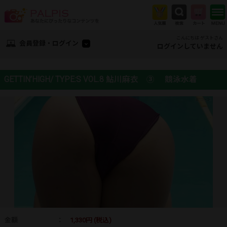
こんにちは ゲストさん
会員登録・ログイン
ログインしていません
GETTIN’HIGH/ TYPE:S VOL.8 鮎川麻衣 ③ 競泳水着
金額
：
1,330円 (税込)