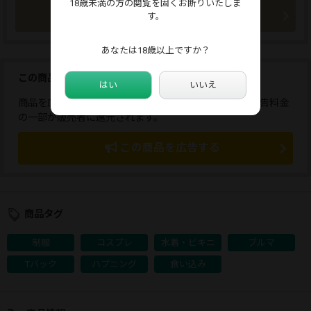
18歳未満の方の閲覧を固くお断りいたしま
今すぐ購入
す。
あなたは18歳以上ですか？
この商品を広告しませんか？
はい
いいえ
商品を広告すると、応援コメントが送れます。また、広告料金
の一部が販売者に還元されます。
この商品を広告する
商品タグ
制服
コスプレ
水着・ビキニ
ブルマ
Tバック
ハプニング
食い込み