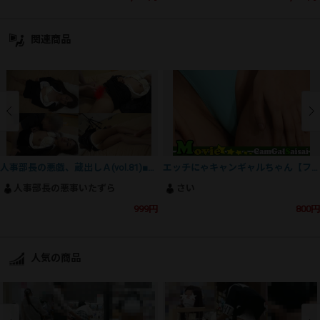
関連商品
人事部長の悪戯、蔵出しＡ(vol.81)■男好きのするエロ顔ＯＬムンムン蒸れ蒸れ太もも■ストック一掃価格■
エッチにゃキャンギャルちゃん【フルHD動画】大阪オートメッセ2024【その２】
人事部長の悪事いたずら
さい
999円
800円
人気の商品