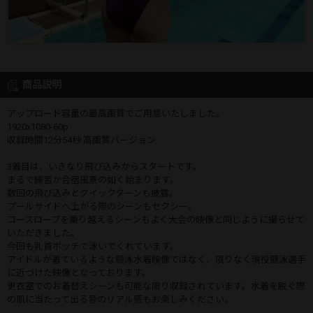
商品説明
アップロード容量の最高画質でご用意いたしました。
1920x1080-60p
収録時間12分54秒 高画質バージョン
3着目は、いきなり飛び込みからスタートです。
まるで練習か合宿風景の如く始まります。
数回の飛び込みとクイックターンも披露。
プールサイドへ上がる際のシーンもセクシー。
コースロープを乗り越えるシーンもよく大会の映像と同じように撮らせて
いただきました。
今回も乳首ポッチで泳いでくれています。
アイドルが着ているような競泳水着映像ではなく、限りなく現役競泳選手
に近づけた映像となっております。
更衣室でのお着替えシーンも可能な限り収録されています。水着を脱ぐ際
の肌に当たって出る音のリアル感もお楽しみください。