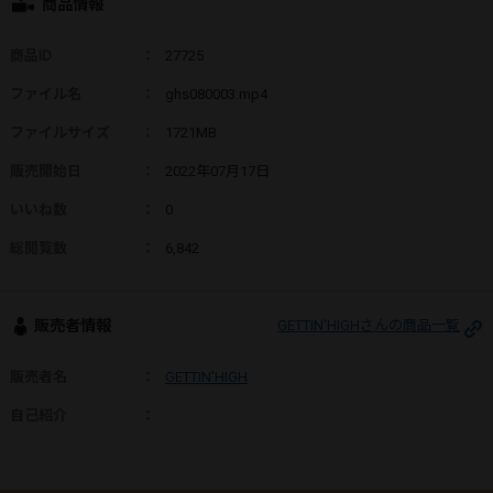
商品情報
商品ID
：
27725
ファイル名
：
ghs080003.mp4
ファイルサイズ
：
1721MB
販売開始日
：
2022年07月17日
いいね数
：
0
総閲覧数
：
6,842
販売者情報
GETTIN'HIGHさんの商品一覧
販売者名
：
GETTIN'HIGH
自己紹介
：