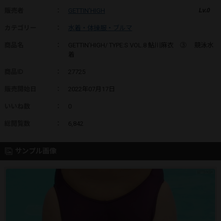
販売者
：
GETTIN'HIGH
Lv.0
カテゴリー
：
水着・体操服・ブルマ
商品名
：
GETTIN’HIGH/ TYPE:S VOL.8 鮎川麻衣 ③ 競泳水
着
商品ID
：
27725
販売開始日
：
2022年07月17日
いいね数
：
0
総閲覧数
：
6,842
サンプル画像