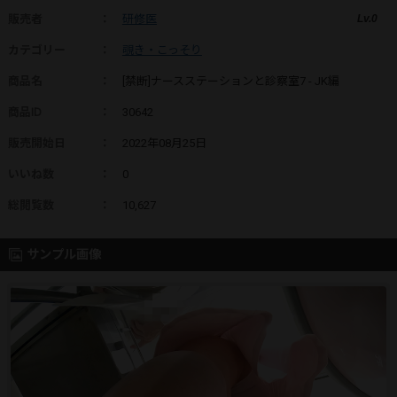
販売者
：
研修医
Lv.0
カテゴリー
：
覗き・こっそり
商品名
：
[禁断]ナースステーションと診察室7 - JK編
商品ID
：
30642
販売開始日
：
2022年08月25日
いいね数
：
0
総閲覧数
：
10,627
サンプル画像