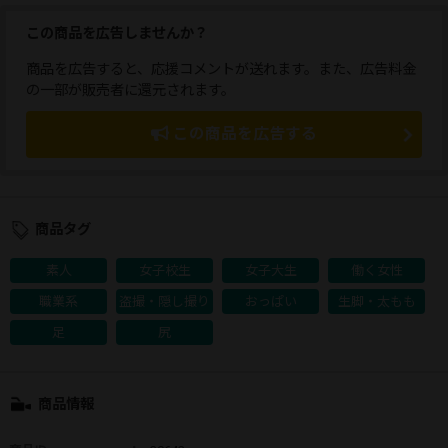
この商品を広告しませんか？
商品を広告すると、応援コメントが送れます。また、広告料金
の一部が販売者に還元されます。
この商品を広告する
商品タグ
素人
女子校生
女子大生
働く女性
職業系
盗撮・隠し撮り
おっぱい
生脚・太もも
足
尻
商品情報