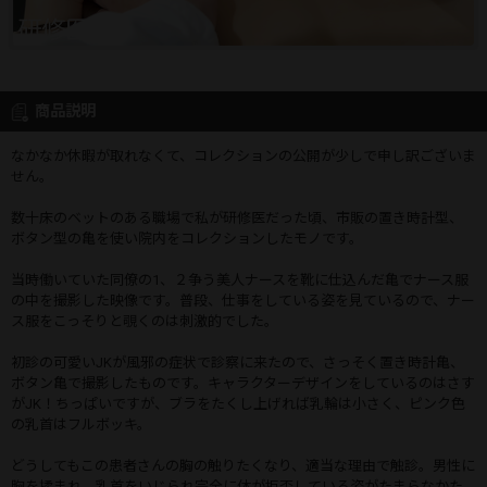
商品説明
なかなか休暇が取れなくて、コレクションの公開が少しで申し訳ございま
せん。
数十床のベットのある職場で私が研修医だった頃、市販の置き時計型、
ボタン型の亀を使い院内をコレクションしたモノです。
当時働いていた同僚の1、２争う美人ナースを靴に仕込んだ亀でナース服
の中を撮影した映像です。普段、仕事をしている姿を見ているので、ナー
ス服をこっそりと覗くのは刺激的でした。
初診の可愛いJKが風邪の症状で診察に来たので、さっそく置き時計亀、
ボタン亀で撮影したものです。キャラクターデザインをしているのはさす
がJK！ちっぱいですが、ブラをたくし上げれば乳輪は小さく、ピンク色
の乳首はフルボッキ。
どうしてもこの患者さんの胸の触りたくなり、適当な理由で触診。男性に
胸を揉まれ、乳首をいじられ完全に体が拒否している姿がたまらなかた