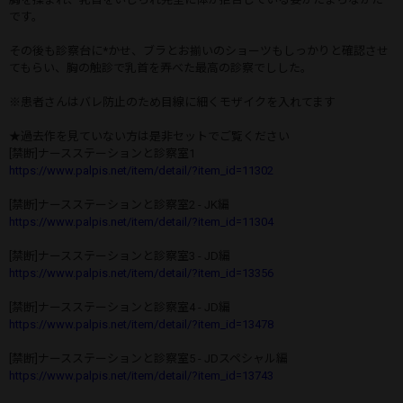
です。
その後も診察台に*かせ、ブラとお揃いのショーツもしっかりと確認させ
てもらい、胸の触診で乳首を弄べた最高の診察でしした。
※患者さんはバレ防止のため目線に細くモザイクを入れてます
★過去作を見ていない方は是非セットでご覧ください
[禁断]ナースステーションと診察室1
https://www.palpis.net/item/detail/?item_id=11302
[禁断]ナースステーションと診察室2 - JK編
https://www.palpis.net/item/detail/?item_id=11304
[禁断]ナースステーションと診察室3 - JD編
https://www.palpis.net/item/detail/?item_id=13356
[禁断]ナースステーションと診察室4 - JD編
https://www.palpis.net/item/detail/?item_id=13478
[禁断]ナースステーションと診察室5 - JDスペシャル編
https://www.palpis.net/item/detail/?item_id=13743