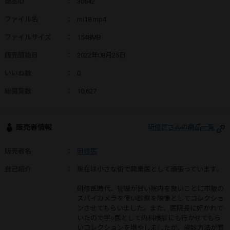
商品ID
：
30642
ファイル名
：
mi18.mp4
ファイルサイズ
：
1548MB
販売開始日
：
2022年08月25日
いいね数
：
0
総閲覧数
：
10,627
販売者情報
研修医さんの商品一覧
販売者名
：
研修医
自己紹介
：
現在は小さな街で開業医として頑張っています。
研修医時代、管理が甘い院内を良いことに市販の
スパイカメラを使い診察を映像としてコレクショ
ンさせてもらいました。また、医院長に好かれて
いたので学○医として内科検診にも行かせてもら
いコレクションを増やしましたが、検診方法が問