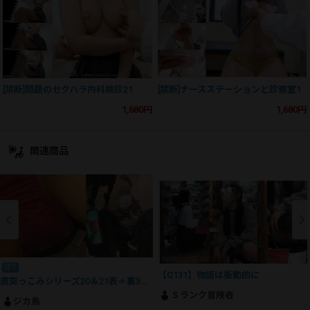
[禁断]問題のセクハラ内科検診21
[禁断]ナースステーションと診察室1
1,680円
1,680円
関連商品
SET
【Q131】物語は衝動的に
直突っこみシリーズ20＆21表＋裏3作品セット（再販品）
Ｓランク冒険者
ジカ鳥