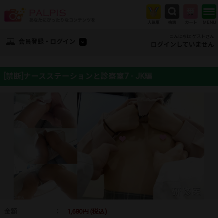
こんにちは ゲストさん
会員登録・ログイン
ログインしていません
[禁断]ナースステーションと診察室7 - JK編
金額
：
1,680円 (税込)