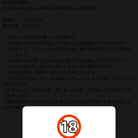
[禁断]診察室6
https://www.palpis.net/item/detail/?item_id=23209
解像度 1920×1080
再生時間 20分57秒
・当サイト利用規約に基づいた内容です
・本作品のモデルは身分証にて18歳以上の年齢確認をしております
・本作品はフィクションであり登場人物、撮影場所に関しては一切関係
ございません
・本作品に*罪行為、及び*罪行為に関与する事象は一切ございません
・本作品は国内法、国外法に遵守し違法行為は御座いません
・本作品は映像、音声の一部に加工を施しています
・本作品は説明文を含め、盗撮風のシチュエーションを楽しんでいただく
為のものです
・完全オリジナル商品の為、第三者への送信、販売等の二次使用は一切
禁止致します
・著作権侵害の不法行為により被った損害を顧問弁護士を通じ請求しま
す(著作権侵害差止等請求事件として勝訴実績あり)
ウォッチリストに追加する
ウォッチリストはマイページから確認できます。