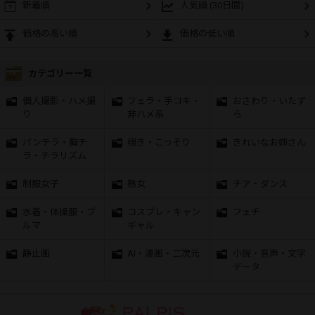
新着順
人気順 (30日間)
価格の高い順
価格の低い順
カテゴリー一覧
個人撮影・ハメ撮
フェラ・手コキ・
おさわり・いたず
り
非ハメ系
ら
パンチラ・胸チ
覗き・こっそり
きれいなお姉さん
ラ・チラリズム
制服女子
熟女
チア・ダンス
水着・体操服・ブ
コスプレ・キャン
フェチ
ルマ
ギャル
静止画
AI・漫画・二次元
小説・音声・文字
データ