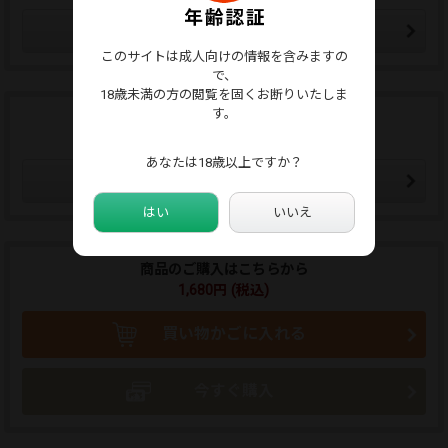
ウォッチリストに追加
このサイトは成人向けの情報を含みますの
で、
18歳未満の方の閲覧を固くお断りいたしま
す。
この販売者をフォローする
フォローした販売者の新作通知メールが届きます。
あなたは18歳以上ですか？
販売者をフォローする
はい
いいえ
商品のご購入はこちらから
1,680円 (税込)
買い物かごに入れる
今すぐ購入