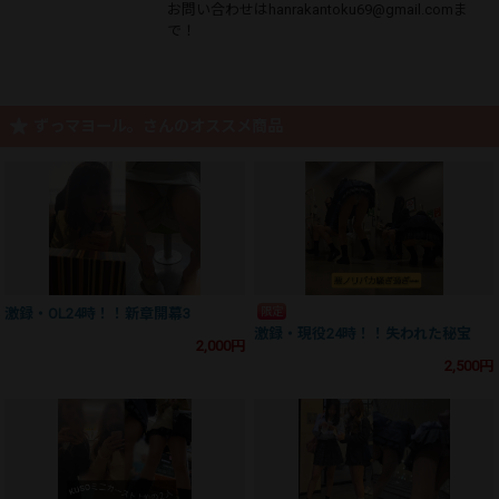
お問い合わせはhanrakantoku69@gmail.comま
で！
ずっマヨール。さんのオススメ商品
限定
激録・OL24時！！新章開幕3
激録・現役24時！！失われた秘宝
2,000円
2,500円