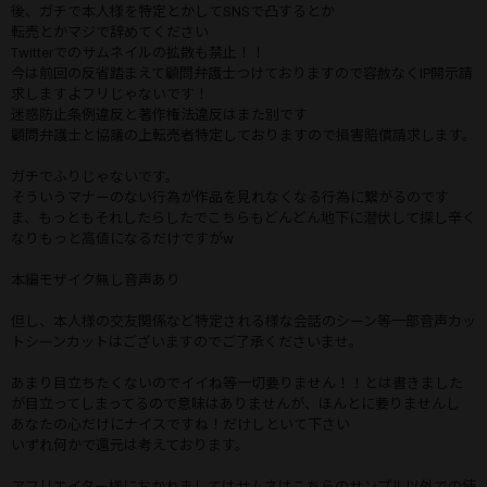
後、ガチで本人様を特定とかしてSNSで凸するとか
転売とかマジで辞めてください
Twitterでのサムネイルの拡散も禁止！！
今は前回の反省踏まえて顧問弁護士つけておりますので容赦なくIP開示請
求しますよフリじゃないです！
迷惑防止条例違反と著作権法違反はまた別です
顧問弁護士と協議の上転売者特定しておりますので損害賠償請求します。
ガチでふりじゃないです。
そういうマナーのない行為が作品を見れなくなる行為に繋がるのです
ま、もっともそれしたらしたでこちらもどんどん地下に潜伏して探し辛く
なりもっと高値になるだけですがw
本編モザイク無し音声あり
但し、本人様の交友関係など特定される様な会話のシーン等一部音声カッ
トシーンカットはございますのでご了承くださいませ。
あまり目立ちたくないのでイイね等一切要りません！！とは書きました
が目立ってしまってるので意味はありませんが、ほんとに要りませんし
あなたの心だけにナイスですね！だけしといて下さい
いずれ何かで還元は考えております。
アフリエイター様におかれましてはサムネはこちらのサンプル以外での使