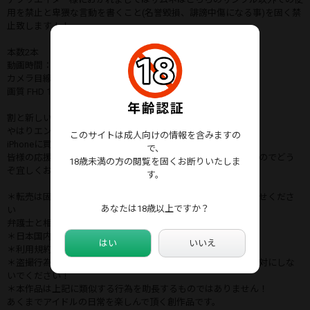
用を禁止と卑猥な言動を書くこと(名誉毀損、誹謗中傷になる事)を固く禁
止致します！！
本数2本
動画時間：サンプル順に 6分51秒 4分38秒
カメラ目線度★★★
画質 FHD 1920×1080 30FPS
割と新しいGALAXYで綺麗ですが
やはりエンタメとしては
このサイトは成人向けの情報を含みますの
iPhoneに買い替えたいのですが高い！！
で、
皆様の応援がモデル様達をより映えさせる事になると思いますのでどう
18歳未満の方の閲覧を固くお断りいたしま
ぞ宜しくお願い致します。
す。
＊転売は固く禁止致します見つけられた方はこちらまでおしらせくださ
あなたは18歳以上ですか？
い
弁護士と相談の上即IP開示請求後損害賠償請求します。
＊日本国内法尊守徹底しております。
はい
いいえ
＊利用規約に違反する商品ではありません。
＊盗撮行為は迷惑防止条例違反卑猥な言動にあたりますので絶対にしな
いでください！
＊本作品は上記に類似する行為を助長するものではありません！
あくまでアイドルの日常を楽しんで頂く創作品です。