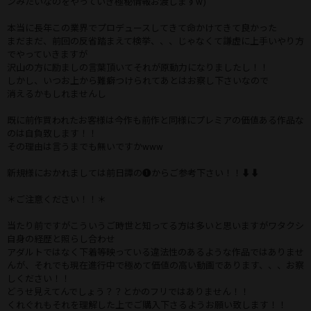
ンみたいなのをやっていき極秘情報お渡しますw)
本当に長年この業界でプロデュースしてきて命かけてきて良かった
まだまだ、前回の反省踏まえて検挙、、、じゃなくて謙虚に上手いやり方
でやっていきますが
沢山の方に励ましの言葉頂いてそれが原動力になりましたし！！
しかし、いつお上から難癖つけられてあとはお察し下さいなので
消えるかもしれませんし
既に前作買われたお客様は今作も前作と同様にプレミアの価値ある作品な
のは自負致します！！
その理由は言うまでも無いですかwww
新規様におかれましては前日譚の❶からご参考下さい！！⬇⬇
＊ご注意ください！！＊
当たり前ですがこういうご時世と知ってる方は多いと思いますがワタクシ
自身の経歴と照らし合わせ
アダルトではなく下着等映っている違法性のあるような作品ではありませ
んが、それでも現在進行中で極めて価値の高い動画であります、、、お察
しください！！
どうせ見えてんでしょう？？とかのフリではありません！！
くれぐれもそれを理解した上でご購入下さるようお願い致します！！