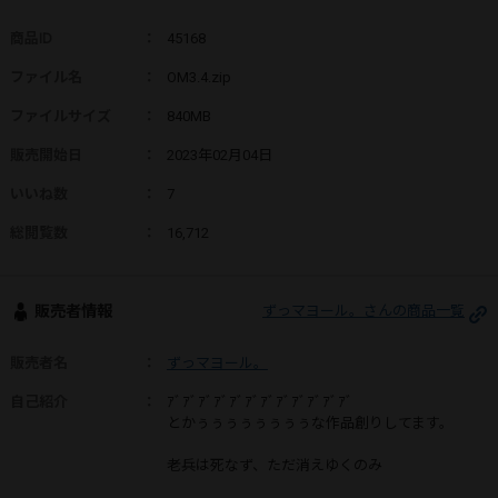
商品ID
：
45168
ファイル名
：
OM3.4.zip
ファイルサイズ
：
840MB
販売開始日
：
2023年02月04日
いいね数
：
7
総閲覧数
：
16,712
販売者情報
ずっマヨール。さんの商品一覧
販売者名
：
ずっマヨール。
自己紹介
：
ｱﾞｱﾞｱﾞｱﾞｱﾞｱﾞｱﾞｱﾞｱﾞｱﾞｱﾞｱﾞ
とかぅぅぅぅぅぅぅぅな作品創りしてます。
老兵は死なず、ただ消えゆくのみ