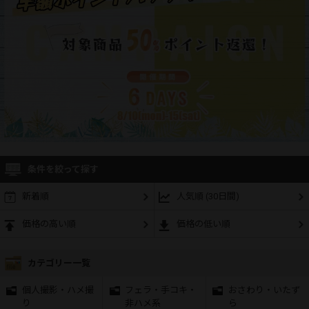
条件を絞って探す
新着順
人気順 (30日間)
価格の高い順
価格の低い順
カテゴリー一覧
個人撮影・ハメ撮
フェラ・手コキ・
おさわり・いたず
り
非ハメ系
ら