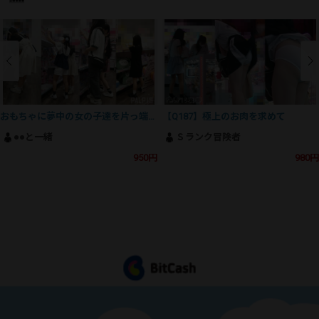
おもちゃに夢中の女の子達を片っ端からパシャリ
【Q187】極上のお肉を求めて
●●と一緒
Ｓランク冒険者
950円
980円