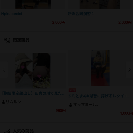
Npkusomini
新浜合同演習１
2,000円
2,000円
関連商品
限定
【期間限定顔出し】田舎の川で見た光景 夏の美少女JK
ドミとまぬK県警に捧げるレクイエム(鎮魂歌)
リムルン
ずっマヨール。
980円
1,000円
人気の商品