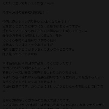
くだりと思っておいえくださいwww
今作も渾身の密着取材第3話！！
今回も良いシーン切り抜いて2本になります！！
実を言うとまだまだボツになった原本はあるんですがw
撮れ高イマイチなものを出すのは嫌なのでお察しくださいw
最後の方多分てか取材バレてるwた、多分
そろそろ取材の迷惑になり初める前に
後数本くらいはストックありますが
残りは出すかどうかぶっちゃけ迷ってるとこですw
様子見ってとこですかね
本作品も初回や前回の作品買ってくださった方は
今回もお分かり頂けると思いますし
密着シリーズは安値で販売するつもりはありませんし
何よりも巷に溢れかえる粗悪品紛いなものを垂れ流して販売するくらい
ならタダでも出したくありません！！
今回も自信作です、売るからにはしっかりとしたものを販売して行きま
す！
分かる方納得行く方のみのご購入で良いのです。
ずとまよのファンの皆様には感謝しかありません(いずれオンラインサロ