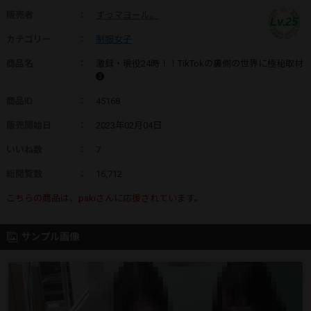
販売者
：
ずっマヨール。
Lv.25
カテゴリー
：
制服女子
商品名
：
激録・現役24時！！TikTokの裏側の世界に極秘取材
➌
商品ID
：
45168
販売開始日
：
2023年02月04日
いいね数
：
7
総閲覧数
：
16,712
こちらの商品は、pakiさんに応援されています。
サンプル画像