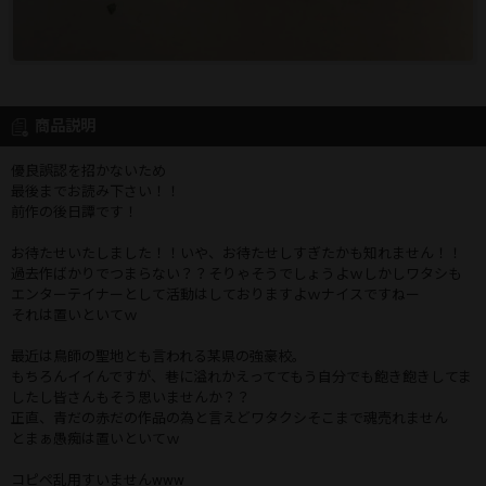
商品説明
優良誤認を招かないため
最後までお読み下さい！！
前作の後日譚です！
お待たせいたしました！！いや、お待たせしすぎたかも知れません！！
過去作ばかりでつまらない？？そりゃそうでしょうよｗしかしワタシも
エンターテイナーとして活動はしておりますよｗナイスですねー
それは置いといてｗ
最近は鳥師の聖地とも言われる某県の強豪校。
もちろんイイんですが、巷に溢れかえっててもう自分でも飽き飽きしてま
したし皆さんもそう思いませんか？？
正直、青だの赤だの作品の為と言えどワタクシそこまで魂売れません
とまぁ愚痴は置いといてｗ
コピペ乱用すいませんwww