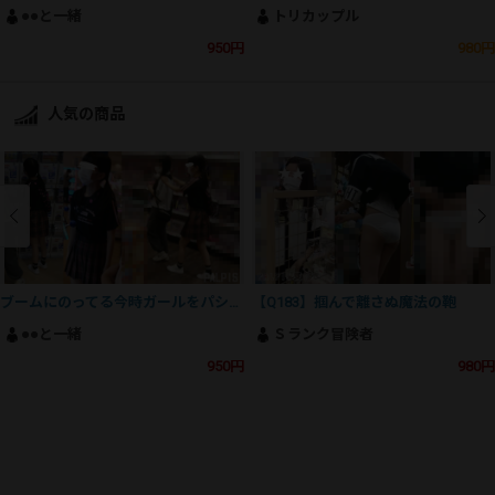
●●と一緒
トリカップル
950円
980円
人気の商品
ブームにのってる今時ガールをパシャリ
【Q183】掴んで離さぬ魔法の鞄
●●と一緒
Ｓランク冒険者
950円
980円