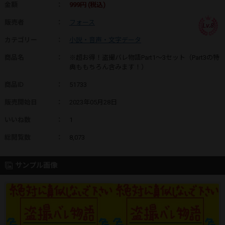
金額
：
999円 (税込)
販売者
：
フォース
Lv.8
カテゴリー
：
小説・音声・文字データ
商品名
：
※超お得！盗撮バレ物語Part1～3セット（Part3の特
典ももちろん含みます！）
商品ID
：
51733
販売開始日
：
2023年05月28日
いいね数
：
1
総閲覧数
：
8,073
サンプル画像