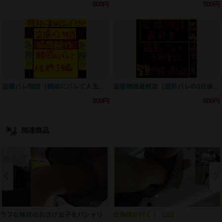
500円
500円
盗撮バレ物語（親戚にバレて人生終了編）
盗撮物語最終章【撮影バレの3日後に警察が自宅へ来た話】
500円
500円
関連商品
ラフな格好のおさげ女子をパシャリ
女鳥師が行く！【02】