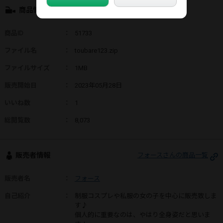
商品情報
商品ID
：
51733
ファイル名
：
toubare123.zip
ファイルサイズ
：
1MB
販売開始日
：
2023年05月28日
いいね数
：
1
総閲覧数
：
8,073
販売者情報
フォースさんの商品一覧
販売者名
：
フォース
自己紹介
：
制服コスプレや私服の女の子を中心に販売致しま
す♪
個人的に重要なのは、やはり全身姿だと思いま