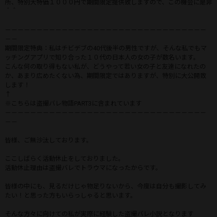
所、特別大特価１０００円で期間限定提供致しますので、この機会に是非
＾＾
－－－－－－－－－－－－－－－－－－－－－－－－－－－－－－－－
－－
期間限定特典：私はチビデブの40代後半の男性ですが、そんな私でもマ
ッチングアプリで知り合った１０代の日本人の女の子が数名います。
こんな何の取り得もない私が、どうやって若い女の子と友達になれたの
か、あまり広めたくない為、期間限定ではありますが、特別に大公開致
します！
↑
※こちらは盗撮バレ物語PART3に含まれています
－－－－－－－－－－－－－－－－－－－－－－－－－－－－－－－－
－－
皆様、ご無沙汰しております。
ここしばらく活動休止をしておりました。
活動休止理由は盗撮バレでトラウマになったからです。
皆様の中にも、見るだけじゃ物足りないから、今度は自分も撮影してみ
たい！と思った方もいらっしゃると思います。
そんな方々に向けての私が実際に経験した盗撮バレ小説となります