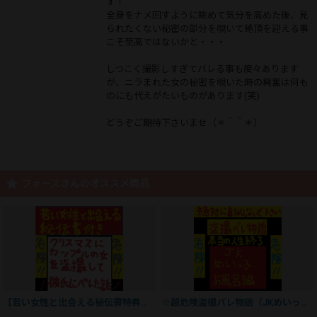
す！
全身をナメ回すように眺めて気分を高めた後、見
られたくない秘密の部分を覗いて絶頂を迎える事
こそ至高ではないかと・・・
しつこく撮影しすぎてバレる事も度々あります
が、ニラまれた女の秘密を覗いた時の興奮は何も
のにも代えがたいものがあります(笑)
どうぞご期待下さいませ（＊＾＾＊）
フォースさんのオススメ商品
【若い女性と出会える秘伝書特典付き！】クリスマスにカップルの女を盗撮して彼氏にバレた話
※超危険盗撮バレ物語（JKめいっ子お風呂編）