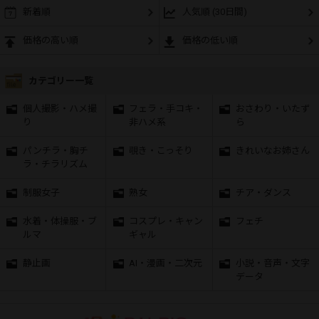
新着順
人気順 (30日間)
価格の高い順
価格の低い順
カテゴリー一覧
個人撮影・ハメ撮
フェラ・手コキ・
おさわり・いたず
り
非ハメ系
ら
パンチラ・胸チ
覗き・こっそり
きれいなお姉さん
ラ・チラリズム
制服女子
熟女
チア・ダンス
水着・体操服・ブ
コスプレ・キャン
フェチ
ルマ
ギャル
静止画
AI・漫画・二次元
小説・音声・文字
データ