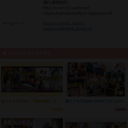
(購入者様限定)
https://x.com/U2_palhoney?
t=bgwaAJximSImmedlpOuJ5g&amp;s=09
ホームページ
：
https://x.com/u2_free?t=-
S8AhiVorydIH8WXI_liIQ&s=09
U-2さんのオススメ商品
超リアルCG202〜「特別企画」トリプルCameraだ。3鳥氏大集合！！～
超リアルCG204〜SNSでバズった?!一軍女子に粘着「後編」～
1,300円
1,000円