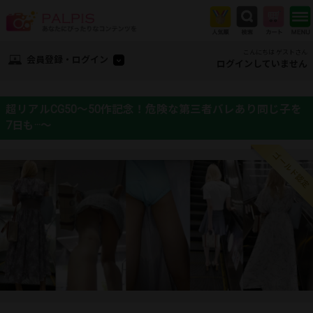
こんにちは ゲストさん
会員登録・ログイン
ログインしていません
超リアルCG50～50作記念！危険な第三者バレあり同じ子を
7日も···～
ゴールド認定