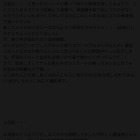
る彼女・・・と思ったらベンチに寄って何やら荷物を探してるようで。こ
こでとりあえずカメラ起動して姿撮り。扇風機を取り出してたのかな？
ただでさえいつもゆっくり歩いてるのにこれじゃあ本当にエスカ最後尾
で狙いやすいw
更にエスカ手前でまた一旦立ち止まり荷物をガサガサと・・・(追跡バレ
たかとちょっとビビりました)
が、再び歩き始めたので追跡再開。
ロング丈のワンピでしたがなんと風でスカートがなびくのなんの！最近
スカートなかなか捲りにくいなと思ってましたが原因分かった気がしま
す。冬場はスカート生地も分厚いので風で捲れにくかったんです…！
さて、話戻しましてそんな捲れやすいスカートは捲っちゃいました！w
水色系の綺麗なお下着。。
２つ目のエスカ差し掛かる前にこちらに気付かれた(多分怪しまれてはな
い)気がしたのでこれにて撮影終了。
２日目・・・
お洒落なミニ丈ワンピ。エスカから追跡してましたが珍しく最後尾じゃな