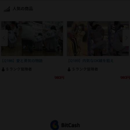
人気の商品
【Q186】愛と勇気の物語
【Q189】内気なOK娘を狙え
Ｓランク冒険者
Ｓランク冒険者
980円
980円