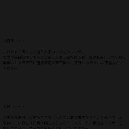
４日目・・・
これがまた風によく捲られるロング丈のワンピ。
なので豪快に捲ってみると美しく真っ白なお下着。お尻も美しいですねw
最後はカメラ真下に置き安定の直下撮り。意外とJKみたいな下着なんで
すねぇw
５日目・・・
たまたま遭遇。以前もここで会ったことありますからやはり帰宅でしょ
うね。この日も３日目と同じひらひらミニスカート。裏地もインナーも
無いこと分かってるのでもちろん狙いにいきますw