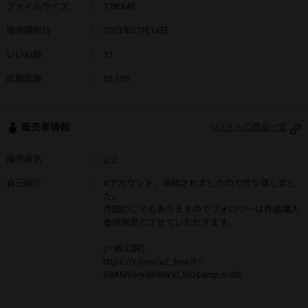
ファイルサイズ
：
1780MB
販売開始日
：
2023年07月14日
いいね数
：
11
総閲覧数
：
53,256
販売者情報
U-2さんの商品一覧
販売者名
：
U-2
自己紹介
：
Xアカウント、凍結されましたので作り直しまし
た。
今回のこともありますのでフォロワーは作品購入
者様限定とさせていただきます。
(一般公開)
https://x.com/u2_free?t=-
S8AhiVorydIH8WXI_liIQ&amp;s=09