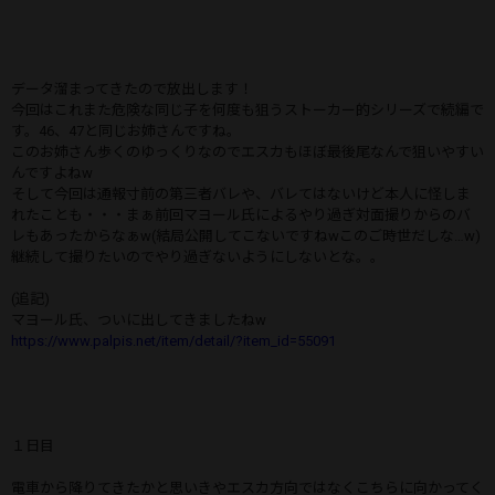
データ溜まってきたので放出します！
今回はこれまた危険な同じ子を何度も狙うストーカー的シリーズで続編で
す。46、47と同じお姉さんですね。
このお姉さん歩くのゆっくりなのでエスカもほぼ最後尾なんで狙いやすい
んですよねw
そして今回は通報寸前の第三者バレや、バレてはないけど本人に怪しま
れたことも・・・まぁ前回マヨール氏によるやり過ぎ対面撮りからのバ
レもあったからなぁw(結局公開してこないですねwこのご時世だしな…w)
継続して撮りたいのでやり過ぎないようにしないとな。。
(追記)
マヨール氏、ついに出してきましたねw
https://www.palpis.net/item/detail/?item_id=55091
１日目
電車から降りてきたかと思いきやエスカ方向ではなくこちらに向かってく