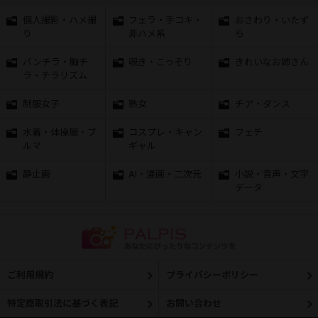
個人撮影・ハメ撮
フェラ・手コキ・
おさわり・いたず
り
非ハメ系
ら
パンチラ・胸チ
覗き・こっそり
きれいなお姉さん
ラ・チラリズム
制服女子
熟女
チア・ダンス
水着・体操服・ブ
コスプレ・キャン
フェチ
ルマ
ギャル
静止画
AI・漫画・二次元
小説・音声・文字
データ
ご利用規約
プライバシーポリシー
特定商取引法に基づく表記
お問い合わせ