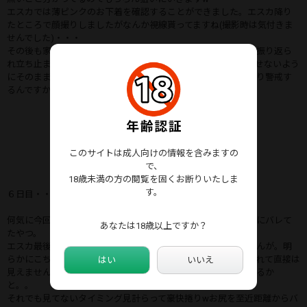
エスカでは薄ピンクのお下着を確認することができました。エスカ降り
たところで顔撮りしましたがなんか視線貰ってますね(撮影時は気付きま
せんでした)・・・
その後も家までついていこうかと思いましたが出口階段で後ろ振り返ら
れ立ち止まり・・・何も言われませんでしたが僕は視線も合わせないよう
にそのまま横を通過していきました。。このスカートだとやはり警戒す
るんですかねぇ
このサイトは成人向けの情報を含みますの
で、
18歳未満の方の閲覧を固くお断りいたしま
す。
６日目・・・
何気に今回一番危なかった日。本人にバレたのではなく第三者にバレて
あなたは18歳以上ですか？
たやつ。
エスカ最後尾で狙おうとしているとタゲの前にまた別のお姉さんが。明
らかにこちらをチラチラ見てきます。カメラ映像ではタゲに隠れて直接は
はい
いいえ
見えませんがエスカ壁に反射してチラチラ見てきてるのが分かるか
と。。
それでも見てないタイミング見計らって豪快捲りwお尻を至近距離からバ