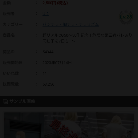
金額
：
2,500円 (税込)
販売者
：
U-2
Lv.28
カテゴリー
：
パンチラ・胸チラ・チラリズム
商品名
：
超リアルCG50～50作記念！危険な第三者バレあり
同じ子を7日も···～
商品ID
：
54344
販売開始日
：
2023年07月14日
いいね数
：
11
総閲覧数
：
53,256
サンプル画像