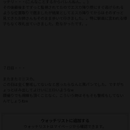
ッチリ・・・(こんなことするからバレんねん。。)
その後最後までずっと監視されてたのでエスカ降り際にすぐ逃げられる
ような位置取りで居ましたが結果としてエスカ降りてからはそのずっと
見てきたお姉さんもそのまま歩いて行きました。。特に駅員に言われる様
子もなく改札出ていきました。危なかったです。。
７日目・・・
またまたミニスカ。
この日は全く警戒してないなと思ったらなんと黒パンでした。ですがち
ょっとはみ出してよけいにエロいようなw
顔撮りでも視線も頂くことなく。こういう時はそもそも警戒もしてない
んでしょうねw
ウォッチリストに追加する
ウォッチリストはマイページから確認できます。