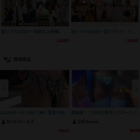
超リアルCG223〜高級OL＆制服、疑いのある男は・・・～
超リアルCG224〜協力プレイ！ミス◯大OLついに～
1,400円
1,500円
関連商品
なにわガールズ853【4K】真夏の夜の夢⁉ 艶めかしい衣装がお嫁サンバ！
超速達！！2023〇草サンバカーニバル① 極薄パンストダンサー待機中
なにわガールズ
お尻daisuki
990円
800円