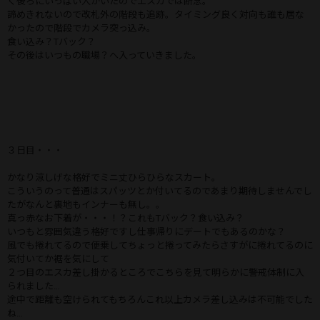
く後ろにいっぱい人がいたのでエスカでは断念。
諦めきれないので改札外の階段も追跡。タイミング良く対向も誰も居な
かったので階段でカメラ突っ込み。
食い込み？Tバック？
その後はいつもの職場？へ入っていきました。
３日目・・・
かなり涼しげな格好でミニ丈ひらひらなスカート。
こういうのって普通はスパッツとか付いてるのであまり期待しませんでし
たがなんと裏地もインナーも無し。。
真っ赤なお下着が・・・！？これもTバック？食い込み？
いつもと雰囲気違う格好ですし仕事帰りにデートでもあるのかな？
風でも捲れてるので便乗してちょっと捲ってみたらさすがに捲れてるのに
気付いてか裾を気にして
２つ目のエスカ差し掛かるところでこちらを見て明らかに警戒体制に入
られました…
途中で距離も空けられてもちろんこれ以上カメラ差し込みは不可能でした
ね…