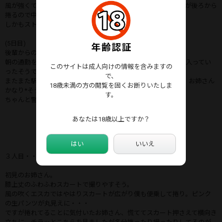
風が強くて広がるスカート裾引っ込めようとしてますが更に僕が後ろから
捲るので中身丸見えにw
しかもストッキング無しの生足でしたw
(5日目)
後輩からの別動画。
朝の通勤を会社まで追っかけたそうでw(某百貨店の従業員入口入ってい
このサイトは成人向けの情報を含みますの
ったそうですよ)
で、
またまた駅ホームで無謀な逆さしてますねぇ…姿撮り見る限り、お姉さん
18歳未満の方の閲覧を固くお断りいたしま
かなり*そうw
す。
ちゃんと警戒しないと撮られますよ？w
あなたは18歳以上ですか？
はい
いいえ
３人目・・・
初見のお姉さん。
膝上丈のふわふわスカートで撮りやすそう。
風の吹くエスカではやはりスカートが広がり僕も便乗して捲り。ピンク
の生パンツが丸見えに・・・
ですが捲れてることに気付いたお姉さん、慌ててスカート押さえて横向き