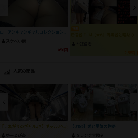
特典
ローアンキャンギャルコレクション300
狂信者 #114【★6】同業者と暗黙の結託！神スタイル清楚系ミニスカギャルのPに2人で手を突っ込み指入れやりたい放題。11分超。
スケベ小僧
**狂信者
850円
2,580円
人気の商品
【これが今のギャルJ⚪︎】ギャルJ⚪︎の生おパン＆生尻でしか得られない大興奮がここにあります！！
【Q186】愛と勇気の物語
ゆーとぴあ
Ｓランク冒険者