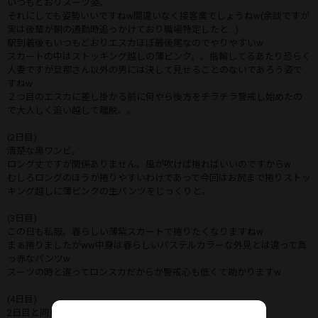
いつもどおりスーツ姿。
それにしても姿勢いいですねw間違いなく接客業でしょうねw(余談ですが
実は後輩が朝の通勤時追っかけており職場特定したと…)
駅到着後もいつもどおりエスカほぼ最後尾なのでやりやすいw
スカートの中はストッキング越しの薄ピンク。。指輪してるあたり恐らく
人妻ですが旦那さん以外の男には決して見せることのないであろう姿で
すねw
２つ目のエスカに差し掛かる前に何やら後方をチラチラ警戒し始めたの
で大人しく追い越して離脱。。
(2日目)
清楚な黒ワンピ。
ロング丈ですが関係ありません。風が吹けば捲ればいいのですからw
むしろロングのほうが捲りやすいわけであって今回はお尻まで捲りストッ
キング越しに薄ピンクの生パンツをじっくりと。
(3日目)
この日も私服。春らしい薄紫スカートで捲りたくなりますねw
まぁ捲りましたがww中身は春らしいパステルカラーな外見とは違って真
っ赤なパンツw
スーツの時と違ってロンスカだからか警戒心も低くて助かりますw
(4日目)
2日目と同じワンピ。