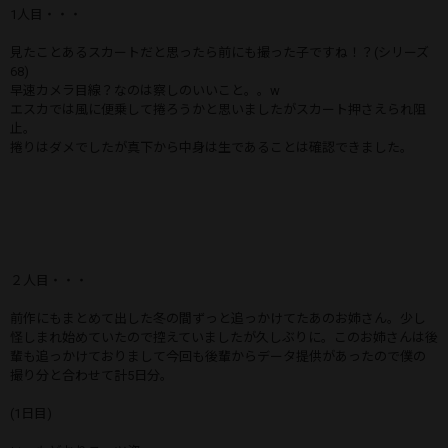
1人目・・・
見たことあるスカートだと思ったら前にも撮った子ですね！？(シリーズ
68)
早速カメラ目線？なのは察しのいいこと。。w
エスカでは風に便乗して捲ろうかと思いましたがスカート押さえられ阻
止。
捲りはダメでしたが真下から中身は生であることは確認できました。
２人目・・・
前作にもまとめて出した冬の間ずっと追っかけてたあのお姉さん。少し
怪しまれ始めていたので控えていましたが久しぶりに。このお姉さんは後
輩も追っかけておりまして今回も後輩からデータ提供があったので僕の
撮り分と合わせて計5日分。
(1日目)