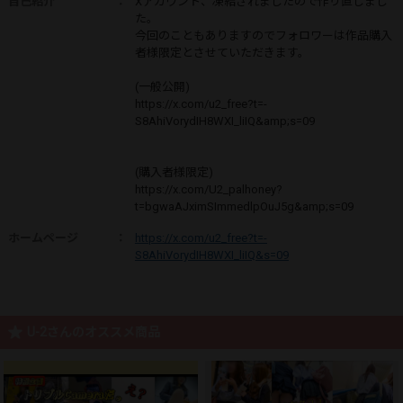
自己紹介
：
Xアカウント、凍結されましたので作り直しまし
た。
今回のこともありますのでフォロワーは作品購入
者様限定とさせていただきます。
(一般公開)
https://x.com/u2_free?t=-
S8AhiVorydIH8WXI_liIQ&amp;s=09
(購入者様限定)
https://x.com/U2_palhoney?
t=bgwaAJximSImmedlpOuJ5g&amp;s=09
ホームページ
：
https://x.com/u2_free?t=-
S8AhiVorydIH8WXI_liIQ&s=09
U-2さんのオススメ商品