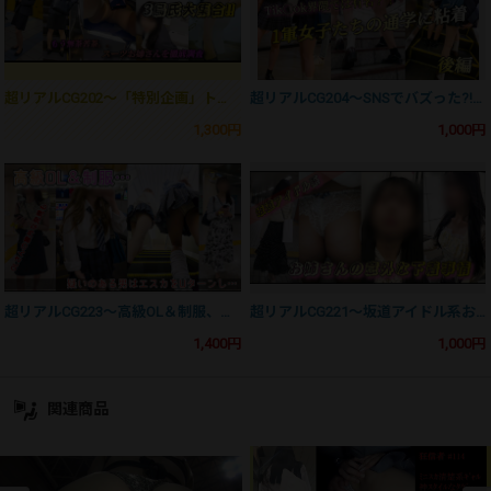
超リアルCG202〜「特別企画」トリプルCameraだ。3鳥氏大集合！！～
超リアルCG204〜SNSでバズった?!一軍女子に粘着「後編」～
1,300円
1,000円
超リアルCG223〜高級OL＆制服、疑いのある男は・・・～
超リアルCG221〜坂道アイドル系お姉さんの意外な下着事情6日～
1,400円
1,000円
関連商品