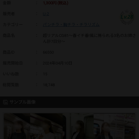
金額
：
1,300円 (税込)
販売者
：
U-2
Lv.28
カテゴリー
：
パンチラ・胸チラ・チラリズム
商品名
：
超リアルCG81～春イチ番!風に捲られる3名のお姉さ
ん計7日分～
商品ID
：
66550
販売開始日
：
2024年04月10日
いいね数
：
15
総閲覧数
：
18,748
サンプル画像