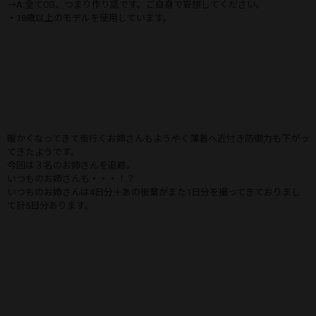
→A:全てCG、つまり作り話です。ご自身で妄想してください。
・18歳以上のモデルを使用しています。
暖かくなってきて街行くお姉さんもようやく薄着へ近付き防御力も下がっ
てきたようです。
今回は３名のお姉さんを追跡。
いつものお姉さんも・・・！？
いつものお姉さんは4日分＋あの後輩がまた1日分を撮ってきておりまし
て計5日分あります。