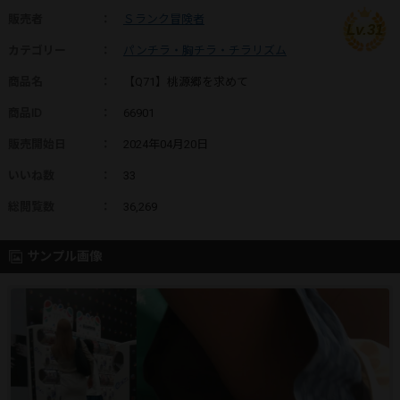
販売者
：
Ｓランク冒険者
Lv.31
カテゴリー
：
パンチラ・胸チラ・チラリズム
商品名
：
【Q71】桃源郷を求めて
商品ID
：
66901
販売開始日
：
2024年04月20日
いいね数
：
33
総閲覧数
：
36,269
サンプル画像