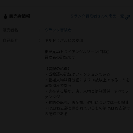
販売者情報
Ｓランク冒険者さんの商品一覧
販売者名
：
Ｓランク冒険者
自己紹介
：
ギルド：パルピス支部
まだ見ぬトライアングルゾーンに挑む
冒険者の記録です
【冒険の心得】
・当物語の記録はフィクションである
・登場人物は身分証により18歳以上であることを
確認済みである
・実在する場所、店、人物とは無関係 すべてフ
ァンタジー
・物語の転売、再配布、盗用については一切禁止
・PALPIS支部と書かれているものはPALPIS支部で
の記録である