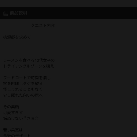
商品説明
＝＝＝＝＝＝＝クエスト内容＝＝＝＝＝＝＝＝
桃源郷を求めて
＝＝＝＝＝＝＝＝＝＝＝＝＝＝＝＝＝＝＝＝＝
ラーメンを食べる10代女子の
トライアングルゾーンを狙え
フードコートで時間を潰し
客を吟味しタゲを絞る
怪しまれることもなく
少し離れた向いの席へ
その素顔
可愛すぎず
垢ぬけない芋さ具合
若い果実は
食後のデザート