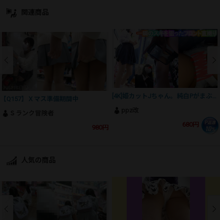
関連商品
[4K]姫カットJちゃん。純白Pがまぶしすぎて滅
【Q157】Ｘマス準備期間中
ppz改
Ｓランク冒険者
680円
980円
人気の商品