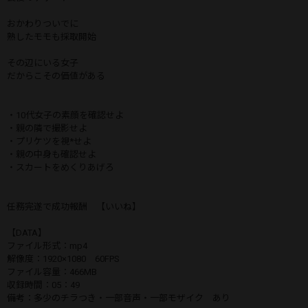
おかわりついでに
熟したモモも採取開始
その辺にいる女子
だからこその価値がある
・10代女子の素顔を確認せよ
・親の隣で撮影せよ
・プリケツを視*せよ
・親の中身も確認せよ
・スカートをめくりあげろ
任務完遂で成功報酬 【いいね】
【DATA】
ファイル形式：mp4
解像度：1920×1080 60FPS
ファイル容量：466MB
収録時間：05：49
備考：多少のチラつき・一部音声・一部モザイク あり