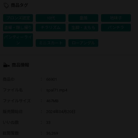
商品タグ
ブロンズ認定
10代
童顔
地味子
盗撮・隠し撮り
チラリズム
生脚・太もも
パンチラ
パンティーライ
ン
ミニスカート
ローアングル
商品情報
商品ID
：
66901
ファイル名
：
spal71.mp4
ファイルサイズ
：
467MB
販売開始日
：
2024年04月20日
いいね数
：
33
総閲覧数
：
36,269