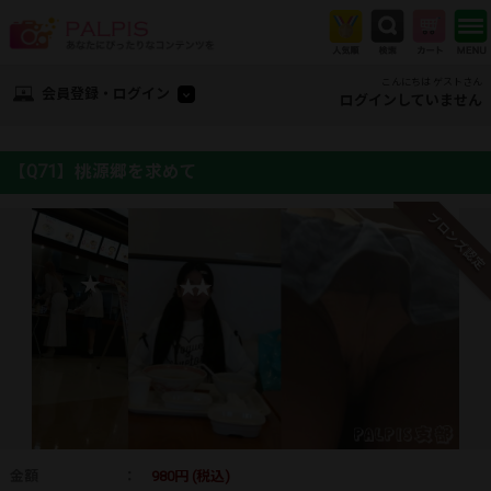
こんにちは ゲストさん
会員登録・ログイン
ログインしていません
【Q71】桃源郷を求めて
ブロンズ認定
金額
：
980円 (税込)