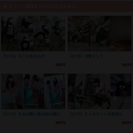
Ｓランク冒険者さんのオススメ商品
【Q174】そこにあるもの
【Q173】沈黙そして…
980円
980円
【Q172】それは舞い散る桜の様に
【Q171】エンカウントは突然に
980円
980円