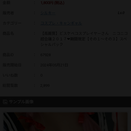
金額
：
1,800円 (税込)
販売者
：
シルキー
Lv.0
カテゴリー
：
コスプレ・キャンギャル
商品名
：
【高画質】どスケベコスプレイヤーさん ニコニコ
超会議２０１７❤期間限定【その１～その３】スペ
シャルパック
商品ID
：
67928
販売開始日
：
2024年05月21日
いいね数
：
0
総閲覧数
：
2,899
サンプル画像