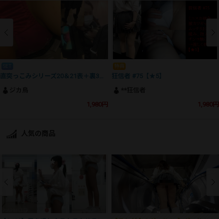
SET
特典
直突っこみシリーズ20＆21表＋裏3作品セット（再販品）
狂信者 #75【★5】
ジカ鳥
**狂信者
1,980円
1,980円
人気の商品