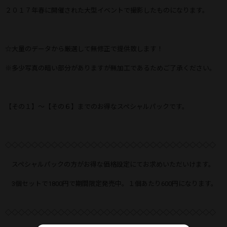
２０１７年春に開催された大型イベントで撮影したものになります。
☆大量のデータから厳選して無修正で提供致します！
※多少写真の暗い部分がありますが無加工であるためご了承ください。
【その１】～【その６】までのお得なスペシャルパックです。
◇◇◇◇◇◇◇◇◇◇◇◇◇◇◇◇◇◇◇◇◇◇◇◇◇◇◇◇◇◇◇◇
スペシャルパックの方がお得な価格設定にてお求めいただいけます。
3個セットで1800円で期間限定発売中。１個あたり600円になります。
◇◇◇◇◇◇◇◇◇◇◇◇◇◇◇◇◇◇◇◇◇◇◇◇◇◇◇◇◇◇◇◇