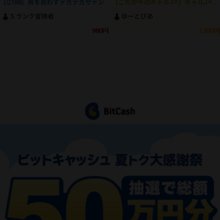
【Q188】男を惑わすテカテカサテン
【これが今のギャルJ⚪︎】ギャルJ⚪︎の生おパン＆生尻でしか得られない大興奮がここにあります！！
Ｓランク冒険者
ゆーとぴあ
980円
1,300円