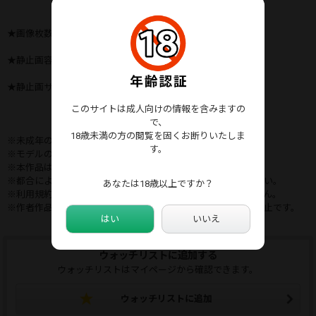
★画像枚数-------６１５枚
★静止画容量-----１３９７メガ
★静止画サイズ---7952×5304
このサイトは成人向けの情報を含みますの
で、
18歳未満の方の閲覧を固くお断りいたしま
※未成年の閲覧・購入は禁止です。
す。
※モデルの同意を得て撮影しております。
※本作品はコスプレおよび、水着着用で撮影した作品です。
※都合により早期販売終了する場合がありますのでご了承下さい。
あなたは18歳以上ですか？
※利用規約に基づいた作品であり、違反する内容ではありません。
※作者作品の画像やデータの転載、転売、公開等、二次使用禁止です。
はい
いいえ
ウォッチリストに追加する
ウォッチリストはマイページから確認できます。
ウォッチリストに追加