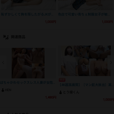
恥ずかしくて胸を隠したがるJKが絶頂する姿。反応検査㉗
色白で可愛い青ちぇ制服女子が敏感な身体をガクガクさせる反応検査㉙
1,000円
1,000円
関連商品
限定
ぽちゃかわセックスレス人妻が女性用マッサージの裏オプで性欲発散
【4K超高画質】［マン屁大放出］某美容クリニックのGカップ巨乳デカ尻剛毛ナース おっぱい健診(改) 超美巨乳おっぱいを公認揉み
HEN
とう撮くん
1,480円
1,000円