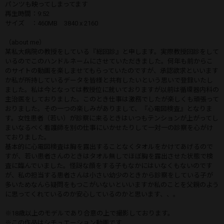
パンツも映ってしまってます
再生時間：9:52
サイズ ：460MB 3840 x 2160
（about me）
某私大病院の教授をしている『総回診』と申します。実際教授回診をして
いるのでこのハンドルネームにさせていただきました。何年も前からこ
のサイトの動画を楽しませてもらっていたのですが、承認欲求といいます
か私が所持しているデータを皆様と共有したいという思いで登録いたし
ました。私は今となっては教授位に就いておりますが以前は循環器内科の
主治医をしておりました。このとき仕事は激務でしたが楽しくも頑張って
おりました。その一つの楽しみがありまして、『心電図検査』となりま
す。女性患者（若い）が診察に来るときはいつもテンションが上がってし
まいなるべく看護師を別の仕事にいかせたりして一対一の診察を心がけ
ておりました。
基本的に心電図検査は胸を露出することなくタオルをかけてあげるので
すが、若い患者さんのときはタオル無しでほぼ胸を露出させた状態で検
査に臨んでいました。怪訝な顔をする子もなかにはいなくもないのです
が、私の担当する患者さんは小さい幼少のときから診察をしている子が
多いためなんら疑問をもつこがいないといいますか私のことを父親のよう
に思ってくれているのか安心しているのかと思います、、。
※18歳以上のモデルであり合意の上で撮影しております。
※この作品はシチュエーション動画です