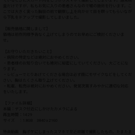
ているときにスカート内をしっかりスマホで撮影してしまいます。通常検
査だけですが、私もお気に入りの患者さんなので嘘の施術を行います。こ
こでは大きく実った胸目の前で観察し上を向かせて目を瞑ってもらいなが
ら下乳をドアップで撮影してしまいました。
【販売価格に関しまして】
価格は前作同様予告なく上げてしまうのでお早めにご検討くださいま
せ。
【お守りいただきたいこと】
・病院の特定などは絶対におやめください。
・患者様のお知り合いでも絶対に秘密にしていてください。大ごとにな
ります。
・レビューでとりあげてくださる場合は必ず顔にモザイクなどをしてくだ
さい。胸はたくさん取り上げてください。
・転載、転売は絶対におやめください。発覚次第すみやかに適切な対応
をいたします。
【ファイル詳細】
本編：デスク付近にしかけたカメラによる
再生時間：14:29
サイズ ：1.8GB 3840 x 2160
特典動画 胸ポケにしまったスマホで至近距離で撮影したもの。たまたま