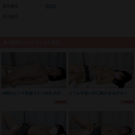
販売者名
：
総回診
自己紹介
：
総回診さんのオススメ商品
18歳のピンク乳輪スケベ巨乳JKがウーマナイザーで大絶頂する姿。反応検査㉖
とても可愛い炉〇美少女JKがガックガクの3回絶頂してるところを羞恥盗撮！
1,000円
1,000円