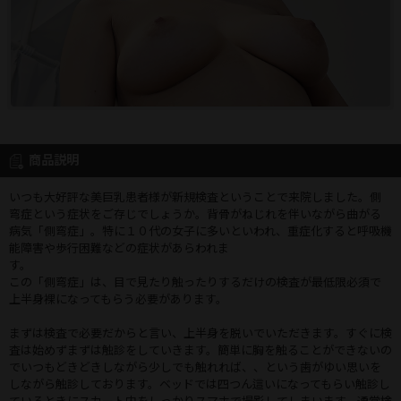
商品説明
いつも大好評な美巨乳患者様が新規検査ということで来院しました。側
弯症という症状をご存じでしょうか。背骨がねじれを伴いながら曲がる
病気「側弯症」。特に１０代の女子に多いといわれ、重症化すると呼吸機
能障害や歩行困難などの症状があらわれま
す。
この「側弯症」は、目で見たり触ったりするだけの検査が最低限必須で
上半身裸になってもらう必要があります。
まずは検査で必要だからと言い、上半身を脱いでいただきます。すぐに検
査は始めずまずは触診をしていきます。簡単に胸を触ることができないの
でいつもどきどきしながら少しでも触れれば、、という歯がゆい思いを
しながら触診しております。ベッドでは四つん這いになってもらい触診し