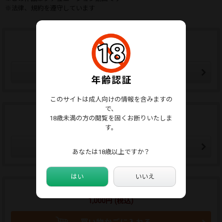
※法律、規約を遵守しています
ウォッチリストに追加する
ウォッチリストはマイページから確認できます。
ウォッチリストに追加
このサイトは成人向けの情報を含みますの
で、
この販売者をフォローする
18歳未満の方の閲覧を固くお断りいたしま
フォローした販売者の新作通知メールが届きます。
す。
販売者をフォローする
あなたは18歳以上ですか？
はい
いいえ
商品のご購入はこちらから
1,000円 (税込)