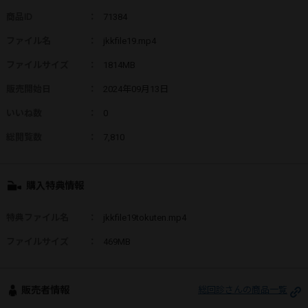
商品ID
：
71384
ファイル名
：
jkkfile19.mp4
ファイルサイズ
：
1814MB
販売開始日
：
2024年09月13日
いいね数
：
0
総閲覧数
：
7,810
購入特典情報
特典ファイル名
：
jkkfile19tokuten.mp4
ファイルサイズ
：
469MB
販売者情報
総回診さんの商品一覧