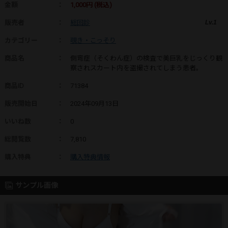
金額
：
1,000円 (税込)
販売者
：
総回診
Lv.1
カテゴリー
：
覗き・こっそり
商品名
：
側弯症（そくわん症）の検査で美巨乳をじっくり観
察されスカート内を盗撮されてしまう患者。
商品ID
：
71384
販売開始日
：
2024年09月13日
いいね数
：
0
総閲覧数
：
7,810
購入特典
：
購入特典情報
サンプル画像