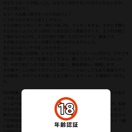
かなりスカートが短い二人。おそらく歩行でもいけるかとおもいきや、
やはり見えた！
もう一人は縫い目がきっちりの白パン！
こうなったらずっと追うしかない。
そんな時エスカレーター待ちで長い列。ラッキーすぎる。すかさず間に
入られないようにそっぽ向いて足を広げて真後ろゲット。エスカは暗く
て取れないものの、エスカ待ちで動くたびにチラチラ。最高です。
その後エスカレーターを降りた時が近付けるチャンス。
またまたWパンチラをいただきました！
その後深追いは禁物。おそらく向かうであろうホームに向かう。すかさず
前に入り前パンチラを撮ろうとすると、間に入られパンチラとはいか
ず。やはり前パンチラはリスクが高い。難易度高い。勉強します。
その後ホームに向かうがラッシュアワーじゃないこともあり真後ろゲッ
トは断念。それでもすれ違いざまに青パンをゲット。大満足の一日でし
た。
何日経過しただろうか。なかなか会えずにいた二人に再会！どうか生パ
ンであってください！
やっぱり生パンでした！派手パンの子も落ち着いてはいましたが、私好
みのおぱんちゅ。でも前回あまり撮れなかった方をメインに追います！
車内では白パンはほぼ真下からゲット！そして前回撮れなかったエスカ
では採光はそこそこながらも直突っ込みでアップでおパンツゲット！縫
い目好きには溜まらない。
二日目は大分攻めました。