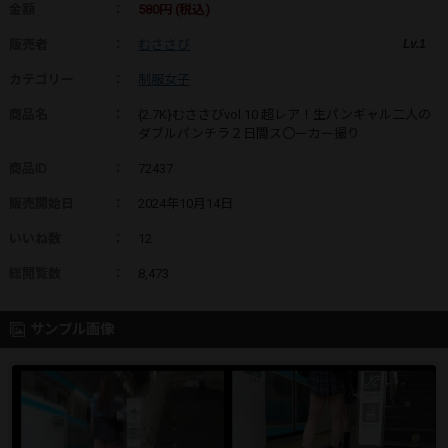
金額
：
580円 (税込)
販売者
：
むささび
Lv.1
カテゴリー
：
制服女子
商品名
：
{2.7K}むささびvol.10 超レア！生パンギャル二人の
ダブルパンチラ２日間ス〇ーカー撮り
商品ID
：
72437
販売開始日
：
2024年10月14日
いいね数
：
12
総閲覧数
：
8,473
サンプル画像