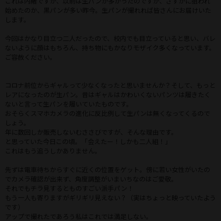
これは内緒ですが、以前は生パンが多かったのですが、さすがに狙われ
始めたのか、黒パンが多い昨今。生パンが撮れれば皆さんにお届けいた
します。
今回はかなり目立つ二人だったので、校内でも目立っていると思い、バレ
ないように顔はもちろん、持ち物にもかなりモザイク多くなっています。
ご容赦ください。
コロナ前位からギャルって少なくなったと思いませんか？そして、もっと
レアになったのが生パン。昔はギャルはかわいくないパンツは履きたく
ないと言って生パンを履いていたものです。
おそらくスマホカメラの進化に反比例して生パンは無くなってくるので
しょう。
年に数回しか販売しないむささびですが、そんな理由です。
と思っていた今日この頃。「会えたー！しかも二人組！」
これはもう追うしかありません。
先ずは電車待ちからすぐに近くの位置をゲット。傍に若い女性がいたの
でカメラ確認が出来ず、角度調整がいまいちなのはご愛敬。
それでもチラ見するとものすごい派手パン！
もう一人も寄りますがギリギリ見えない？（実はちょっと映っていたよう
です）
アップで撮れたであろう私はこれでは満足しない。