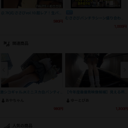
SET
{2.7K}むささびvol.10 超レア！生パンギャル二人のダブルパンチラ２日間ス〇ーカー撮り
むささびパンチラシーン盛り合わせ10作品 vol.1～vol.10 （パンチラシーン詰め合わせ vol.1～vol5、vol.
580円
1,000円
関連商品
激シコギャルJKミニスカ白パンティ粘着撮り
【今年度最優秀映像候補】見える所全てヌけるJ⚪︎ちゃん！生おパンから尻・脚まで国宝確定！
あやちゃん
ゆーとぴあ
980円
1,300円
人気の商品