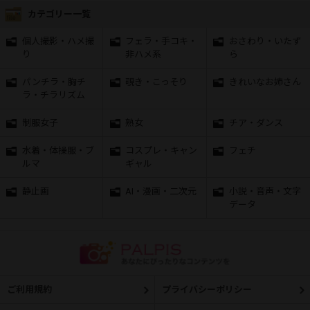
カテゴリー一覧
個人撮影・ハメ撮
フェラ・手コキ・
おさわり・いたず
り
非ハメ系
ら
パンチラ・胸チ
覗き・こっそり
きれいなお姉さん
ラ・チラリズム
制服女子
熟女
チア・ダンス
水着・体操服・ブ
コスプレ・キャン
フェチ
ルマ
ギャル
静止画
AI・漫画・二次元
小説・音声・文字
データ
ご利用規約
プライバシーポリシー