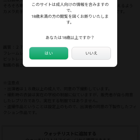
このサイトは成人向けの情報を含みますの
そろそろ寒くなる時期。それまでに撮影しようとまた二人に会えるよう
で、
カメラ片手に（大量に）Kウォッチングに出かける今日この頃です。
18歳未満の方の閲覧を固くお断りいたしま
す。
あなたは18歳以上ですか？
画質：２７０４×１５２４（２．７K）
フレームレート：５９・９４ｆｐｓ
はい
いいえ
ビットレート：３９４７１ｋｂｂｓ
動画の長さ：１３分０２秒
※注意点
・出演者は１８歳以上の成人で、同意の下撮影しています。
・撮影時の衣装は実在の学校の制服に似ていますが、販売者が自ら用意
したレプリカであり、実在する制服ではありません。
・盗撮作品ということは設定上のもので、出演者の同意の下製作したフィ
クション作品です。
ウォッチリストに追加する