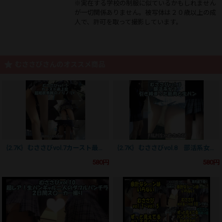
※実在する学校の制服に似ているかもしれません
が一切関係ありません。被写体は２０歳以上の成
人で、許可を取って撮影しています。
むささびさんのオススメ商品
｛2.7K｝むささびvol.7カースト最上位 超細長美脚のノリノリK ～ 逮捕系youtuber？っぽい奴から逃げるように撮影
｛2.7K｝むささびvol.8 部活系女子 引き締まった筋肉と生パン
580円
580円