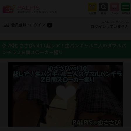
こんにちは ゲストさん
会員登録・ログイン
ログインしていません
{2.7K}むささびvol.10 超レア！生パンギャル二人のダブルパ
ンチラ２日間ス〇ーカー撮り