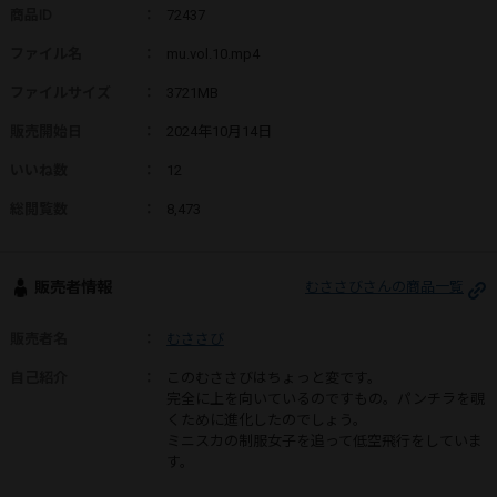
商品ID
：
72437
ファイル名
：
mu.vol.10.mp4
ファイルサイズ
：
3721MB
販売開始日
：
2024年10月14日
いいね数
：
12
総閲覧数
：
8,473
販売者情報
むささびさんの商品一覧
販売者名
：
むささび
自己紹介
：
このむささびはちょっと変です。
完全に上を向いているのですもの。パンチラを覗
くために進化したのでしょう。
ミニスカの制服女子を追って低空飛行をしていま
す。