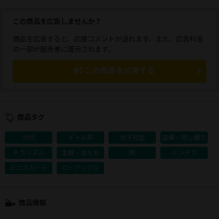
この商品を広告しませんか？
商品を広告すると、応援コメントが送れます。また、広告料金
の一部が販売者に還元されます。
この商品を広告する
商品タグ
10代
ギャル系
女子校生
盗撮・隠し撮り
チラリズム
生脚・太もも
尻
パンチラ
ミニスカート
ローアングル
商品情報