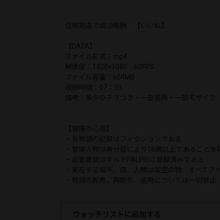
任務完遂で成功報酬 【いいね】
【DATA】
ファイル形式：mp4
解像度：1920×1080 60FPS
ファイル容量：604MB
収録時間：07：39
備考：多少のチラつき・一部音声・一部モザイク
【冒険の心得】
・当物語の記録はフィクションである
・登場人物は身分証により18歳以上であることを
・必要書類はギルドPALPISに登録済みである
・実在する場所、店、人物は架空の物 すべてフ
・物語の転売、再配布、盗用については一切禁止
ウォッチリストに追加する