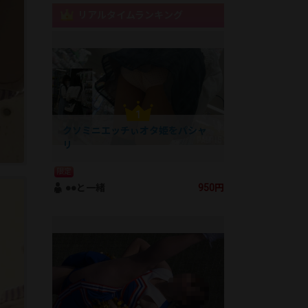
リアルタイムランキング
クソミニエッチぃオタ姫をパシャ
リ
限定
●●と一緒
950円