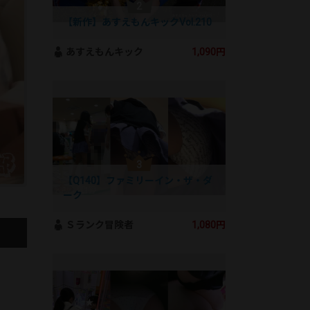
【新作】あすえもんキックVol.210
あすえもんキック
1,090円
【Q140】ファミリーイン・ザ・ダ
ーク
Ｓランク冒険者
1,080円