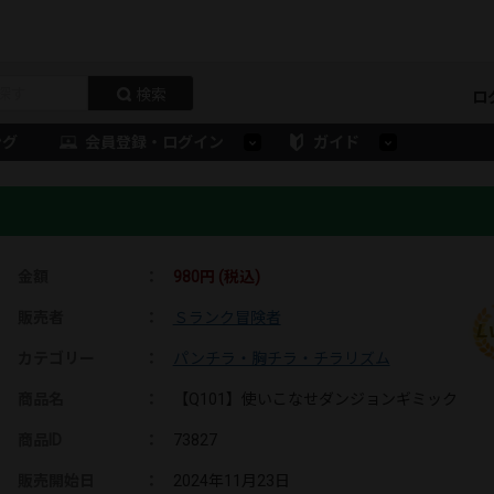
検索
ロ
ング
会員登録・ログイン
ガイド
ク
金額
：
980円 (税込)
販売者
：
Ｓランク冒険者
L
カテゴリー
：
パンチラ・胸チラ・チラリズム
商品名
：
【Q101】使いこなせダンジョンギミック
商品ID
：
73827
販売開始日
：
2024年11月23日