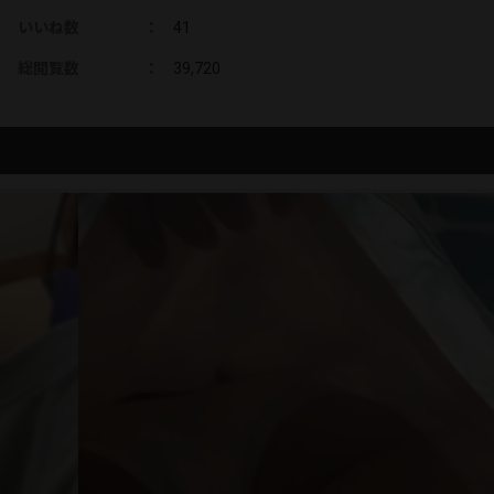
いいね数
：
41
総閲覧数
：
39,720