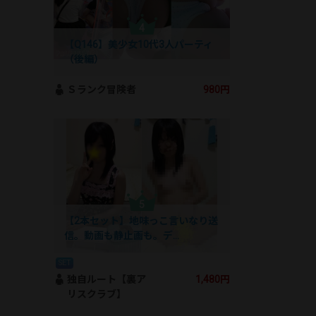
【Q146】美少女10代3人パーティ
（後編）
Ｓランク冒険者
980円
【2本セット】地味っこ言いなり送
信。動画も静止画も。デ…
SET
独自ルート【裏ア
1,480円
リスクラブ】