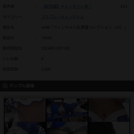
販売者
：
【配信盤】キャンギャル君！
Lv.1
カテゴリー
：
コスプレ・キャンギャル
商品名
：
6498「クィンちゃん私家盤コレクション（35）」
商品ID
：
74560
販売開始日
：
2024年12月13日
いいね数
：
0
総閲覧数
：
2,009
サンプル画像