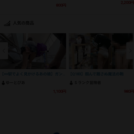
2,200円
800円
人気の商品
【××駅でよく見かけるあの娘】ガン勃ち不可避！魅惑のSSS級美人J⚪︎の撮影にとうとう成功！
【Q183】掴んで離さぬ魔法の鞄
ゆーとぴあ
Ｓランク冒険者
1,100円
980円