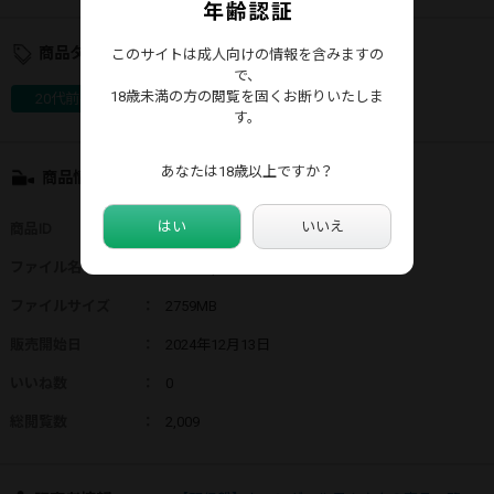
商品タグ
このサイトは成人向けの情報を含みますの
で、
18歳未満の方の閲覧を固くお断りいたしま
20代前半
キャンギャル
す。
あなたは18歳以上ですか？
商品情報
はい
いいえ
商品ID
：
74560
ファイル名
：
6498.mp4
ファイルサイズ
：
2759MB
販売開始日
：
2024年12月13日
いいね数
：
0
総閲覧数
：
2,009