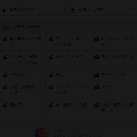
価格の高い順
価格の低い順
カテゴリー一覧
個人撮影・ハメ撮
フェラ・手コキ・
おさわり・いたず
り
非ハメ系
ら
パンチラ・胸チ
覗き・こっそり
きれいなお姉さん
ラ・チラリズム
制服女子
熟女
チア・ダンス
水着・体操服・ブ
コスプレ・キャン
フェチ
ルマ
ギャル
静止画
AI・漫画・二次元
小説・音声・文字
データ