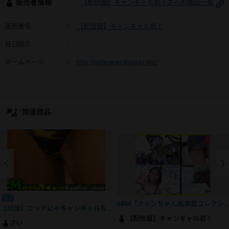
販売者情報
【配信盤】キャンギャル君！さんの商品一覧
販売者名
：
【配信盤】キャンギャル君！
自己紹介
：
ホームページ
：
http://videokun.daisuki.me/
関連商品
SET
6494「クィンちゃん私家盤コレクション（34）」
【35分】エッチにゃキャンギャルちゃん【フルHD動画】大阪オートメッセ2022★1日目【その１～その３】コンプリートパック
【配信盤】キャンギャル君！
さい