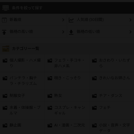
条件を絞って探す
新着順
人気順 (30日間)
価格の高い順
価格の低い順
カテゴリー一覧
個人撮影・ハメ撮
フェラ・手コキ・
おさわり・いたず
り
非ハメ系
ら
パンチラ・胸チ
覗き・こっそり
きれいなお姉さん
ラ・チラリズム
制服女子
熟女
チア・ダンス
水着・体操服・ブ
コスプレ・キャン
フェチ
ルマ
ギャル
静止画
AI・漫画・二次元
小説・音声・文字
データ