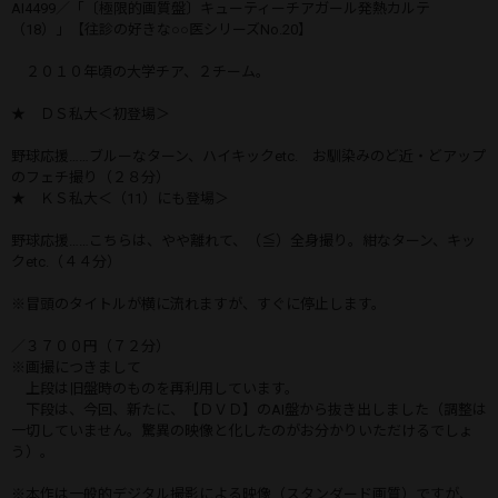
AI4499／「〔極限的画質盤〕キューティーチアガール発熱カルテ
（18）」【往診の好きな○○医シリーズNo.20】
２０１０年頃の大学チア、２チーム。
★ ＤＳ私大＜初登場＞
野球応援……ブルーなターン、ハイキックetc. お馴染みのど近・どアップ
のフェチ撮り（２８分）
★ ＫＳ私大＜（11）にも登場＞
野球応援……こちらは、やや離れて、（≦）全身撮り。紺なターン、キッ
クetc.（４４分）
※冒頭のタイトルが横に流れますが、すぐに停止します。
／３７００円（７２分）
※画撮につきまして
上段は旧盤時のものを再利用しています。
下段は、今回、新たに、【ＤＶＤ】のAI盤から抜き出しました（調整は
一切していません。驚異の映像と化したのがお分かりいただけるでしょ
う）。
※本作は一般的デジタル撮影による映像（スタンダード画質）ですが、