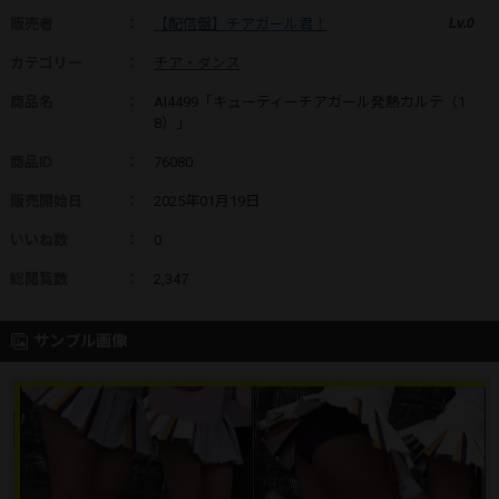
販売者
：
【配信盤】チアガール君！
Lv.0
カテゴリー
：
チア・ダンス
商品名
：
AI4499「キューティーチアガール発熱カルテ（1
8）」
商品ID
：
76080
販売開始日
：
2025年01月19日
いいね数
：
0
総閲覧数
：
2,347
サンプル画像