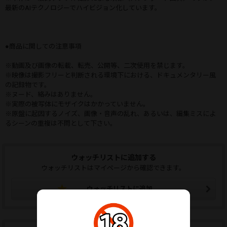
最新のAIテクノロジーでハイビジョン化しています。
●商品に関しての注意事項
※動画及び画像の転載、転売、公開等、二次使用を禁じます。
※映像は撮影フリーと判断される環境下における、ドキュメンタリー風
の記録物です。
※ヌード、絡みはありません。
※実際の被写体にモザイクはかかっていません。
※原盤に起因するノイズ、画像・音声の乱れ、あるいは、編集ミスによ
るシーンの重複は不問として下さい。
ウォッチリストに追加する
ウォッチリストはマイページから確認できます。
ウォッチリストに追加