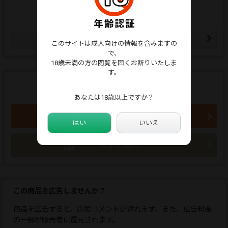
この販売者をフォローする
フォローした販売者の新作通知メールが届きます。
販売者をフォローする
このサイトは成人向けの情報を含みますの
で、
18歳未満の方の閲覧を固くお断りいたしま
す。
商品のご購入はこちらから
3,700円 (税込)
あなたは18歳以上ですか？
買い物かごに入れる
はい
いいえ
今すぐ購入
この商品を広告しませんか？
商品を広告すると、応援コメントが送れます。また、広告料金
の一部が販売者に還元されます。