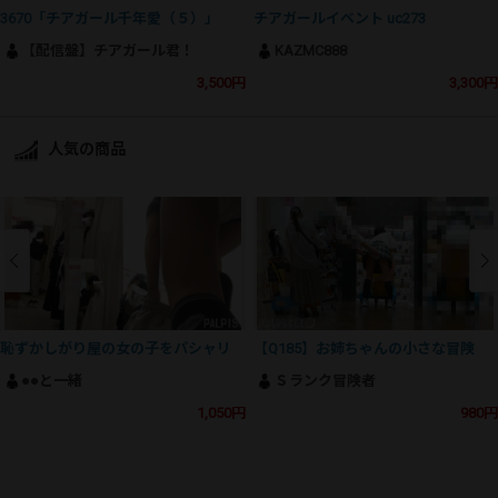
3670「チアガール千年愛（５）」
チアガールイベント uc273
【配信盤】チアガール君！
KAZMC888
3,500円
3,300円
人気の商品
恥ずかしがり屋の女の子をパシャリ
【Q185】お姉ちゃんの小さな冒険
●●と一緒
Ｓランク冒険者
1,050円
980円