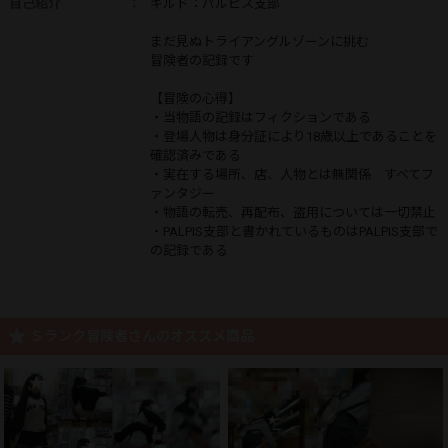
自己紹介
：
ギルド：パルピス支部
まだ見ぬトライアングルゾーンに挑む
冒険者の記録です
【冒険の心得】
・当物語の記録はフィクションである
・登場人物は身分証により18歳以上であることを
確認済みである
・実在する場所、店、人物とは無関係 すべてフ
ァンタジー
・物語の転売、再配布、盗用については一切禁止
・PALPIS支部と書かれているものはPALPIS支部で
の記録である
Ｓランク冒険者さんのオススメ商品