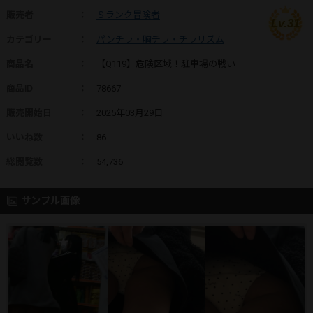
販売者
：
Ｓランク冒険者
Lv.31
カテゴリー
：
パンチラ・胸チラ・チラリズム
商品名
：
【Q119】危険区域！駐車場の戦い
商品ID
：
78667
販売開始日
：
2025年03月29日
いいね数
：
86
総閲覧数
：
54,736
サンプル画像