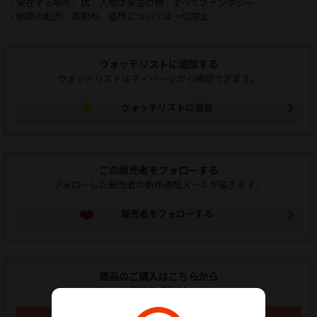
・実在する場所、店、人物は架空の物 すべてファンタジー
・物語の転売、再配布、盗用については一切禁止
ウォッチリストに追加する
ウォッチリストはマイページから確認できます。
ウォッチリストに追加
この販売者をフォローする
フォローした販売者の新作通知メールが届きます。
販売者をフォローする
商品のご購入はこちらから
980円 (税込)