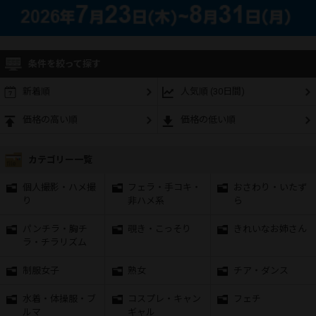
条件を絞って探す
新着順
人気順 (30日間)
価格の高い順
価格の低い順
カテゴリー一覧
個人撮影・ハメ撮
フェラ・手コキ・
おさわり・いたず
り
非ハメ系
ら
パンチラ・胸チ
覗き・こっそり
きれいなお姉さん
ラ・チラリズム
制服女子
熟女
チア・ダンス
水着・体操服・ブ
コスプレ・キャン
フェチ
ルマ
ギャル