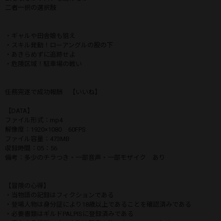
二者一択の選択肢
・ギャルや田舎娘も狙え
・スキル発動！ローアングルの股の下
・あきらめずに追跡せよ
・危険区域！駐車場の戦い
任務完遂で成功報酬 【いいね】
【DATA】
ファイル形式：mp4
解像度：1920×1080 60FPS
ファイル容量：473MB
収録時間：05：56
備考：多少のチラつき・一部音声・一部モザイク あり
【冒険の心得】
・当物語の記録はフィクションである
・登場人物は身分証により18歳以上であることを確認済みである
・必要書類はギルドPALPISに登録済みである