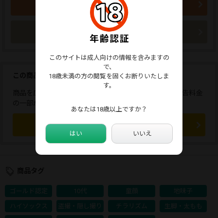
買い物かごに入れる
今すぐ購入
このサイトは成人向けの情報を含みますの
で、
この商品を広告しませんか？
18歳未満の方の閲覧を固くお断りいたしま
す。
商品を広告すると、応援コメントが送れます。また、広告料金
の一部が販売者に還元されます。
あなたは18歳以上ですか？
この商品を広告する
はい
いいえ
商品タグ
ゴールド認定
10代
童顔
地味子
ハイソックス
盗撮・隠し撮り
チラリズム
生脚・太もも