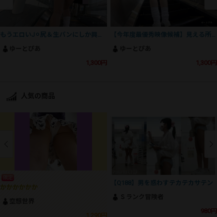
もうエロいJ⚪︎尻＆生パンにしか興奮できない方へ…。超捗り動画の完成です！！
【今年度最優秀映像候補】見える所全てヌけるJ⚪︎ちゃん！生おパンから尻・脚まで国宝確定！
ゆーとぴあ
ゆーとぴあ
1,300円
1,300円
人気の商品
限定
【Q188】男を惑わすテカテカサテン
かかかかかか
Ｓランク冒険者
空想世界
980円
1,290円