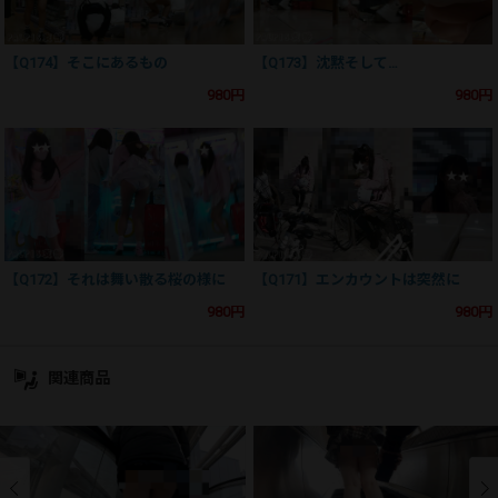
【Q174】そこにあるもの
【Q173】沈黙そして…
980円
980円
【Q172】それは舞い散る桜の様に
【Q171】エンカウントは突然に
980円
980円
関連商品