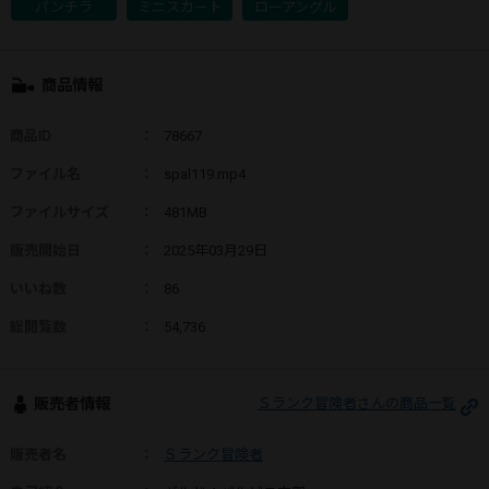
パンチラ
ミニスカート
ローアングル
商品情報
商品ID
：
78667
ファイル名
：
spal119.mp4
ファイルサイズ
：
481MB
販売開始日
：
2025年03月29日
いいね数
：
86
総閲覧数
：
54,736
販売者情報
Ｓランク冒険者さんの商品一覧
販売者名
：
Ｓランク冒険者