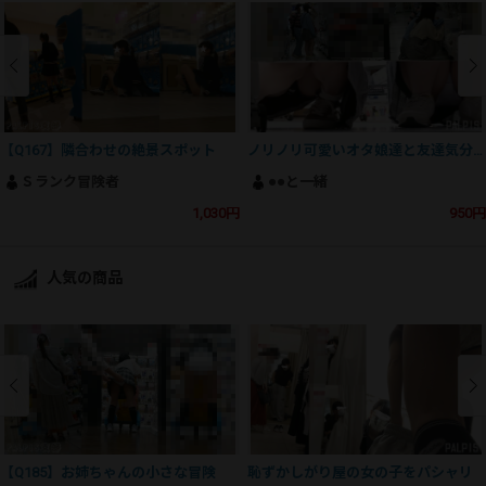
【Q167】隣合わせの絶景スポット
ノリノリ可愛いオタ娘達と友達気分を味わいながらパシャリ
Ｓランク冒険者
●●と一緒
1,030円
950円
人気の商品
【Q185】お姉ちゃんの小さな冒険
恥ずかしがり屋の女の子をパシャリ