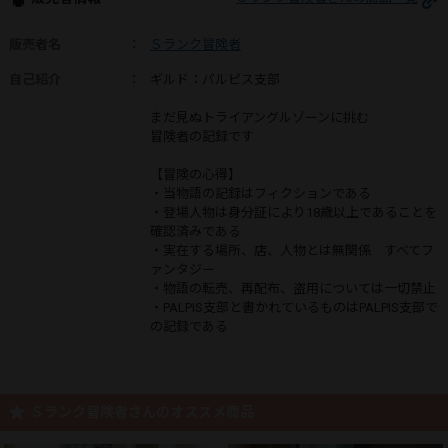
販売者名
：
Ｓランク冒険者
自己紹介
：
ギルド：パルピス支部
まだ見ぬトライアングルゾーンに挑む
冒険者の記録です
【冒険の心得】
・当物語の記録はフィクションである
・登場人物は身分証により18歳以上であることを
確認済みである
・実在する場所、店、人物とは無関係 すべてフ
ァンタジー
・物語の転売、再配布、盗用については一切禁止
・PALPIS支部と書かれているものはPALPIS支部で
の記録である
Ｓランク冒険者さんのオススメ商品