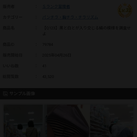
販売者
：
Ｓランク冒険者
Lv.31
カテゴリー
：
パンチラ・胸チラ・チラリズム
商品名
：
【Q123】黒と白とが入り交じる縞の模様を調査せ
よ
商品ID
：
79784
販売開始日
：
2025年04月26日
いいね数
：
41
総閲覧数
：
43,520
サンプル画像