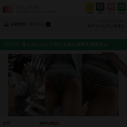
こんにちは ゲストさん
会員登録・ログイン
ログインしていません
【Q123】黒と白とが入り交じる縞の模様を調査せよ
ブロンズ認定
金額
：
980円 (税込)