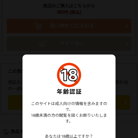
商品のご購入はこちらから
980円 (税込)
買い物かごに入れる
今すぐ購入
この商品を広告しませんか？
商品を広告すると、応援コメントが送れます。また、広告料金
の一部が販売者に還元されます。
この商品を広告する
このサイトは成人向けの情報を含みますの
で、
18歳未満の方の閲覧を固くお断りいたしま
す。
商品タグ
あなたは18歳以上ですか？