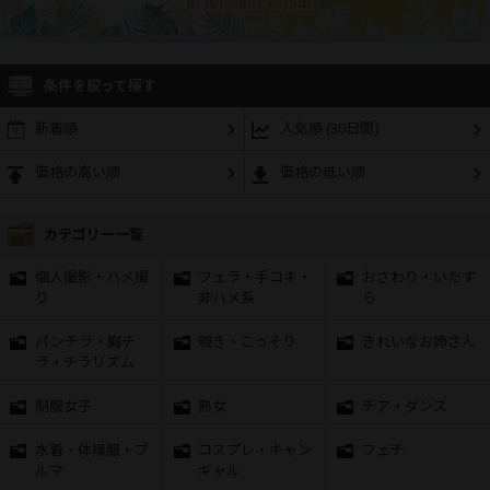
条件を絞って探す
新着順
人気順 (30日間)
価格の高い順
価格の低い順
カテゴリー一覧
個人撮影・ハメ撮
フェラ・手コキ・
おさわり・いたず
り
非ハメ系
ら
パンチラ・胸チ
覗き・こっそり
きれいなお姉さん
ラ・チラリズム
制服女子
熟女
チア・ダンス
水着・体操服・ブ
コスプレ・キャン
フェチ
ルマ
ギャル