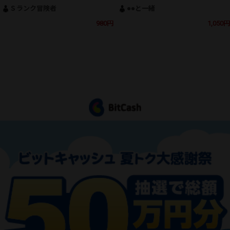
Ｓランク冒険者
●●と一緒
980円
1,050円