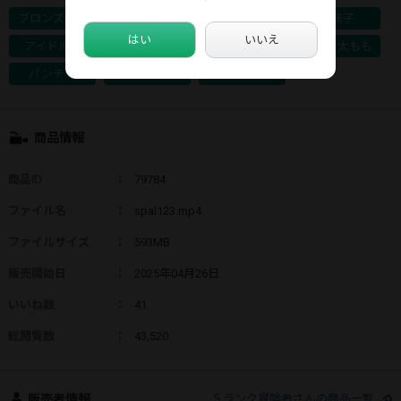
ブロンズ認定
10代
童顔
地味子
はい
いいえ
アイドル系
盗撮・隠し撮り
チラリズム
生脚・太もも
パンチラ
ミニスカート
ローアングル
商品情報
商品ID
：
79784
ファイル名
：
spal123.mp4
ファイルサイズ
：
593MB
販売開始日
：
2025年04月26日
いいね数
：
41
総閲覧数
：
43,520
販売者情報
Ｓランク冒険者さんの商品一覧