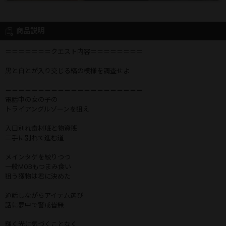
商品説明
＝＝＝＝＝＝＝クエスト内容＝＝＝＝＝＝＝＝
黒と白とが入り交じる縞の模様を調査せよ
＝＝＝＝＝＝＝＝＝＝＝＝＝＝＝＝＝＝＝＝＝
電話中の女の子の
トライアングルゾーンを狙え
入口別れ食材班と物資班
二手に別れて進む道
メインタゲを絞りつつ
一般MOBもつまみ食い
狙う獲物は君に決めた
通話しながらアイテム選び
話に夢中で警戒皆無
輝く光に気づくことなく