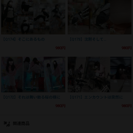
【Q174】そこにあるもの
【Q173】沈黙そして…
980円
980円
【Q172】それは舞い散る桜の様に
【Q171】エンカウントは突然に
980円
980円
関連商品