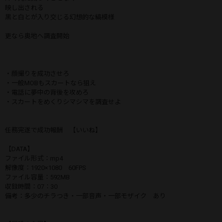
映し出される
黒と白とが入り交じる幻想的な縞模様
更なら奥地へ調査開始
・顔撮りを成功させろ
・一般MOBもスカートなら狙え
・電話に夢中の背後を攻めろ
・スカートをめくりシマシマを調査せよ
任務完遂で成功報酬 【いいね】
【DATA】
ファイル形式：mp4
解像度：1920×1080 60FPS
ファイル容量：592MB
収録時間：07：30
備考：多少のチラつき・一部音声・一部モザイク あり