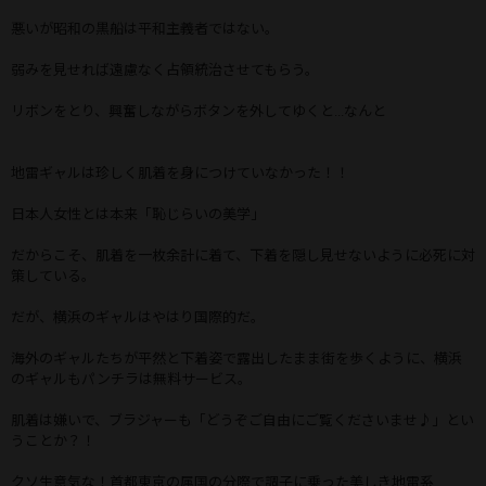
悪いが昭和の黒船は平和主義者ではない。
弱みを見せれば遠慮なく占領統治させてもらう。
リボンをとり、興奮しながらボタンを外してゆくと...なんと
地雷ギャルは珍しく肌着を身につけていなかった！！
日本人女性とは本来「恥じらいの美学」
だからこそ、肌着を一枚余計に着て、下着を隠し見せないように必死に対
策している。
だが、横浜のギャルはやはり国際的だ。
海外のギャルたちが平然と下着姿で露出したまま街を歩くように、横浜
のギャルもパンチラは無料サービス。
肌着は嫌いで、ブラジャーも「どうぞご自由にご覧くださいませ♪」とい
うことか？！
クソ生意気な！首都東京の属国の分際で調子に乗った美しき地雷系