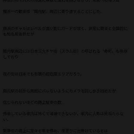
神奈川の十六人の侍達に尊敬と憧れを抱きながら、東京への帰り道
横浜一の歓楽街〝関内駅〟周辺に寄り道することにした。
横浜のギャルはレベルが高い割にガードが甘く、非常に簡単と全国的に
も知名度抜群だが
関内駅周辺には日本三大ドヤ街（スラム街）と呼ばれる〝寿町〟も現存
しており
夜の街は日本でも有数の超危険エリアだろう。
関内駅の前から周囲にバレないようにカメラを回し歩き始めたが
信じられないほどの路上駐車の数...
停車している車内は怖くて凝視できないが、車内に人影は見当たらな
い。
繁華街の路上に堂々と車を停め、夜遊びに出掛けているとは