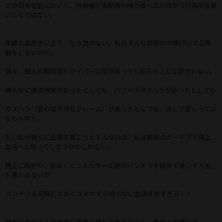
この日本社会において、労働者が支配者や権力者へ立ち向かう行為は容易
いことではない。
年齢と黒歴史により〝もう次がない〟私はそんな命懸けの博打にでる度
胸などないのだ。
我々、個人の軽貨物ドライバーは何があっても逆らうことは許されない。
明らかに違法残業があったとしても、パワハラセクハラがあったとしても
カスハラ（客の理不尽なクレーム）があったとしても、決して逆らっては
ならんのだ。
もし私が強引に正義を貫こうとするならば、私は新宿のガード下で路上
生活へと陥ってしまうかもしれない。
路上に転がり、街ゆくミニスカギャル達のパンチラを眺めて過ごす人生
も悪くはないが
パンチラを記録しておくスマホすら持てない生活は辛すぎる！！