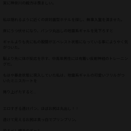
実に神奈川の殿方は羨ましい。
私は隠れるように近くの非対面型ホテルを探し、無事入室を済ませた。
床にうつ伏せになり、パンツ丸出しの地雷系ギャルを見下ろすと
ギャルよりも先に私の股間がエベレスト状態になっている事にようやく気
がついた。
脳より先に体が反応を示す、中高年男性には有難い反射神経のトレーニン
グだ。
もはや暴走状態に突入していた私は、地雷系ギャルの可愛いフリルがつ
いたミニスカートを
捲り上げたすると...
エロすぎる透けパン、ほぼお尻は丸出し！！
透けて見えるお尻は真っ白でプリンプリン。
恐るべし横浜のギャル..