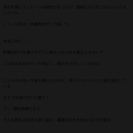
頭の片隅にずっと一つの疑念があったが、臆病になり気づかないふりを
していた。
こういう街は一本裏路地が〝穴場〟だ。
本当に怖い！！
歌舞伎町では通りすがりに睨みつけられる事など少ないが
この街は全員がガンを飛ばし、睨みをきかしてくるのだ。
こちらから急いで道を譲らなければ、肩がぶつかりそうな程に接近して
くる...
まるで歩道の当たり屋だ！
クソ...横浜銀蝿どもが...
そんな数多の死地を乗り越え、裏路地を歩き始めてまさか数分