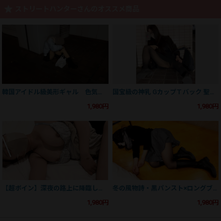
ストリートハンターさんのオススメ商品
韓国アイドル級美形ギャル 色気ダダ漏れの美巨乳＆バックレースパンティ 冷えたダンボールの上で全裸ぶっかけ
国宝級の神乳 GカップＴバック 聖地渋谷 誠実な美人就活生を汚した夜
1,980円
1,980円
【超ボイン】深夜の路上に降臨した女神 美爆乳を弄び、冒涜のぶっかけフィニッシュ
冬の風物詩・黒パンスト×ロングブーツ美脚 蒸れたパンスト破き 正常位挿入しぶっかけ逃亡
1,980円
1,980円