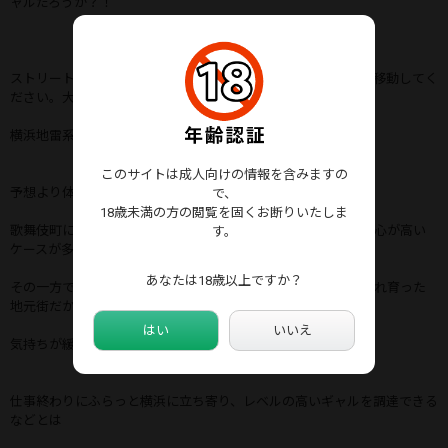
ャルだろうか？！
ストリートハンター：「パトロールです。路上は危険ですので移動してく
ださい。大丈夫ですか？」
横浜地雷系ギャル：「…」
このサイトは成人向けの情報を含みますの
予想より体重も軽く、その後は呆れるほどに簡単だった。
で、
18歳未満の方の閲覧を固くお断りいたしま
歌舞伎町に集まるギャル達は、意外にも地方出身者が多く警戒心が高い
す。
ケースが多い。
あなたは18歳以上ですか？
その一方で横浜や大宮、船橋など地方都市のギャル達は、生まれ育った
地元街だからこそ
はい
いいえ
気持ちが緩み易いのだ。
仕事終わりにふらっと横浜に立ち寄り、レベルの高いギャルを調達できる
などとは