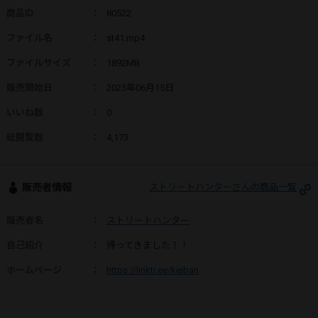
商品ID
：
80522
ファイル名
：
st41.mp4
ファイルサイズ
：
1892MB
販売開始日
：
2025年06月15日
いいね数
：
0
総閲覧数
：
4,173
販売者情報
ストリートハンターさんの商品一覧
販売者名
：
ストリートハンター
自己紹介
：
帰ってきました！！
ホームページ
：
https://linktr.ee/keiban