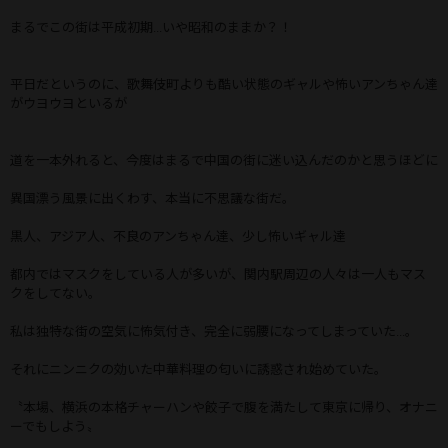
まるでこの街は平成初期...いや昭和のままか？！
平日だというのに、歌舞伎町よりも酷い状態のギャルや怖いアンちゃん達
がウヨウヨといるが
道を一本外れると、今度はまるで中国の街に迷い込んだのかと思うほどに
異国漂う風景に出くわす、本当に不思議な街だ。
黒人、アジア人、不良のアンちゃん達、少し怖いギャル達
都内ではマスクをしている人が多いが、関内駅周辺の人々は一人もマス
クをしてない。
私は独特な街の空気に怖気付き、完全に弱腰になってしまっていた...。
それにニンニクの効いた中華料理の匂いに誘惑され始めていた。
〝本場、横浜の本格チャーハンや餃子で腹を満たして東京に帰り、オナニ
ーでもしよう〟