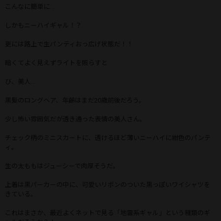
こんなに簡単に...
しかもニーハイギャル！？
更には路上で生パンティおっ広げ状態だ！！
暗くてよく見えずライトを照らすと
び、美人...
黒髪のロングヘア、年齢はまだ20歳前後だろう。
少し怖い雰囲気だが透き通った表情の美人さん。
チェック柄のミニスカートに、透けるほど薄いニーハイに紺色のパンテ
ィ。
生の太ももはジューシーで肉厚そうだ。
上着は黒パーカーの中に、可愛いリボンのついた黒っぽいワイシャツを
きている。
これはまさか、最近よくネットで見る「地雷系ギャル」という種類のギ