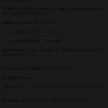
江戸幕府と共に鎖国時代が終焉を迎え、国際化、近代化の象徴の港町で
あり、日本の玄関口と呼ばれた
国際都市YOKOHAMAで育ったギャル。
つまり、国際レベルのギャルということだ。
こうなれば私は昭和の黒船、ペリー提督だ。
我々世代の男性を「老害」と小馬鹿にし、鎖国を続ける令和のギャルの
肉体を開国させてやる！！
もはや遠慮はせず、地雷系ギャルを仰向けにすると
早く開国して欲しい♡
と言わんばかりに、ワイシャツからおっぱいが突き出しているではない
か！
更には開国し易いよう目印にピンクのおリボンがついている。