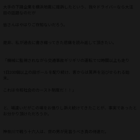
大手の下請企業を横浜地裁に提訴したという、我々ドライバーなら大注
目の話題なのだが
皆さんはやはりご存知ないだろう。
是非、私が過去に書き綴ってきた悲痛を読み返して頂きたい。
「機械に監視されながら交通事故ギリギリの運転で12時間以上も走り
1日200個以上の段ボールを配り続け、客からは罵声を浴びせられる始
末。
これは令和社会のカースト制度だ！！」
と、場違いだがこの場をお借りし訴え続けてきたことが、事実であったと
お分かり頂けただろうか。
神奈川で戦う十六人は、世の男が見習うべき真の侍達だ。