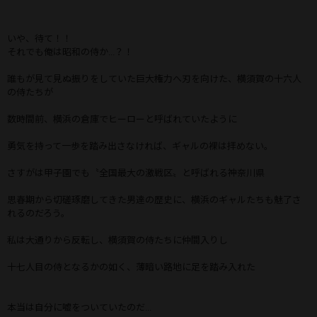
いや、待て！！
それでも俺は昭和の侍か...？！
誰もが見て見ぬ振りをしていた巨大権力へ刃を向けた、横須賀の十六人
の侍たちが
数時間前、横浜の倉庫でヒーローと呼ばれていたように
勇気を持って一歩を踏み出さなければ、ギャルの裸は拝めない。
さすがは甲子園でも〝全国最大の激戦区〟と呼ばれる神奈川県
思春期から切磋琢磨してきた男達の歴史に、横浜のギャルたちも魅了さ
れるのだろう。
私は大通りから反転し、横須賀の侍たちに仲間入りし
十七人目の侍となるかの如く、薄暗い路地に足を踏み入れた
本当は自分に嘘をついていたのだ...