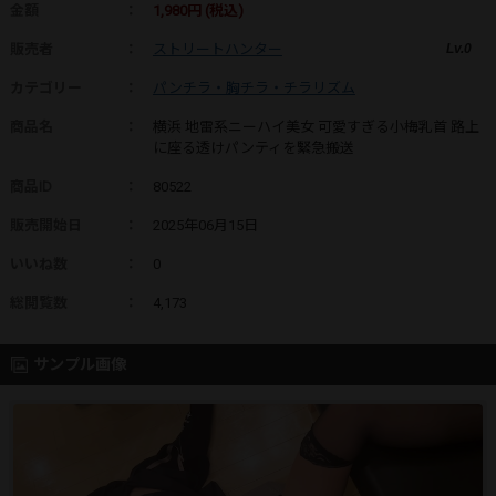
金額
：
1,980円 (税込)
販売者
：
ストリートハンター
Lv.0
カテゴリー
：
パンチラ・胸チラ・チラリズム
商品名
：
横浜 地雷系ニーハイ美女 可愛すぎる小梅乳首 路上
に座る透けパンティを緊急搬送
商品ID
：
80522
販売開始日
：
2025年06月15日
いいね数
：
0
総閲覧数
：
4,173
サンプル画像