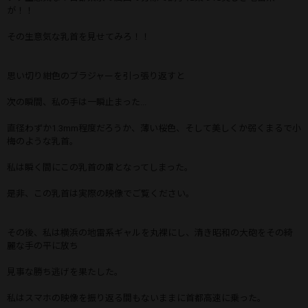
が！！
その生意気な乳首を見せてみろ！！
思い切り紺色のブラジャーを引っ張り返すと
次の瞬間、私の手は一瞬止まった...
直径わずか1.3mm程度だろうか、薄い桜色、そして美しくか弱くまるで小
梅のような乳首。
私は瞬く間にこの乳首の虜となってしまった。
是非、この乳首は実際の映像でご覧ください。
その後、私は横浜の地雷系ギャルを丸裸にし、清き昭和の大砲をその綺
麗な手の平に放ち
見事な勝ち逃げを果たした。
私はスマホの映像を振り返る間もないままに首都高速に乗った。