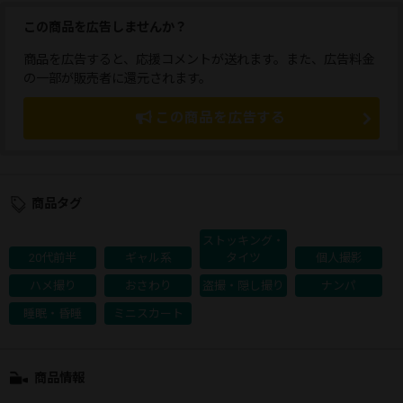
この商品を広告しませんか？
商品を広告すると、応援コメントが送れます。また、広告料金
の一部が販売者に還元されます。
この商品を広告する
商品タグ
ストッキング・
20代前半
ギャル系
タイツ
個人撮影
ハメ撮り
おさわり
盗撮・隠し撮り
ナンパ
睡眠・昏睡
ミニスカート
商品情報