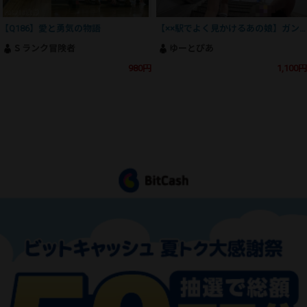
【Q186】愛と勇気の物語
【××駅でよく見かけるあの娘】ガン勃ち不可避！魅惑のSSS級美人J⚪︎の撮影にとうとう成功！
Ｓランク冒険者
ゆーとぴあ
980円
1,100円