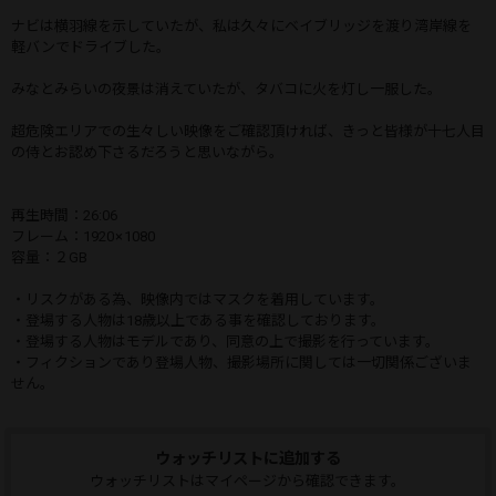
ナビは横羽線を示していたが、私は久々にベイブリッジを渡り湾岸線を
軽バンでドライブした。
みなとみらいの夜景は消えていたが、タバコに火を灯し一服した。
超危険エリアでの生々しい映像をご確認頂ければ、きっと皆様が十七人目
の侍とお認め下さるだろうと思いながら。
再生時間：26:06
フレーム：1920 × 1080
容量：２GB
・リスクがある為、映像内ではマスクを着用しています。
・登場する人物は18歳以上である事を確認しております。
・登場する人物はモデルであり、同意の上で撮影を行っています。
・フィクションであり登場人物、撮影場所に関しては一切関係ございま
せん。
ウォッチリストに追加する
ウォッチリストはマイページから確認できます。