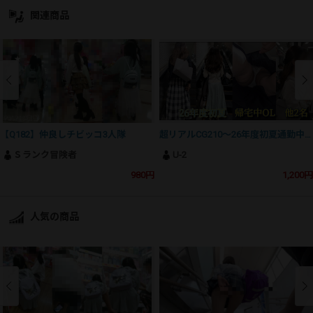
関連商品
【Q182】仲良しチビッコ3人隊
超リアルCG210〜26年度初夏通勤中OLほか2名～
Ｓランク冒険者
U-2
980円
1,200円
人気の商品