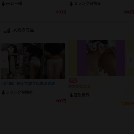
●●と一緒
Ｓランク冒険者
950円
980円
人気の商品
限定
【Q183】掴んで離さぬ魔法の鞄
かかかかかか
Ｓランク冒険者
空想世界
980円
1,290円