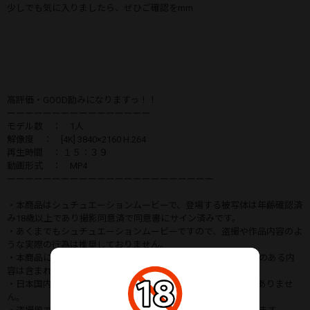
少しでも気に入りましたら、ぜひご確認をmm
高評価・GOOD励みになりますっ！！
ーーーーーーーーーーーーーーーー
モデル数 ： 1人
解像度 ： [4K] 3840×2160 H.264
再生時間 ： １５：３９
動画形式 ： MP4
ーーーーーーーーーーーーーーーーーーーーーーー
・本商品はシュチュエーションムービーで、登場する被写体は年齢確認済
み18歳以上であり撮影同意済で同意書にサイン済みです。
・あくまでもシュチュエーションムービーですので、盗撮や作品内容のよ
うな実際の行為は推奨しておりません。
・本商品には児童ポルノと定義されるような内容または違法性のある内
容は含まれておりません。
・日本国内の法律に沿った作品となっており、児童ポルノではありませ
ん。