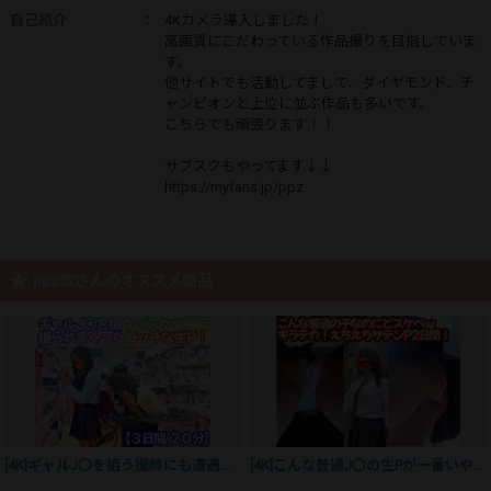
自己紹介
：
4Kカメラ導入しました！
高画質にこだわっている作品撮りを目指していま
す。
他サイトでも活動してまして、ダイヤモンド、チ
ャンピオンと上位に並ぶ作品も多いです。
こちらでも頑張ります！！
サブスクもやってます↓↓
https://myfans.jp/ppz
ppz改さんのオススメ商品
[4K]ギャルJ〇を狙う撮師にも遭遇ｗ圧巻３日間のサテン生Ｐ！
[4K]こんな普通J〇の生Pが一番いやらしくて興奮するｗｗ