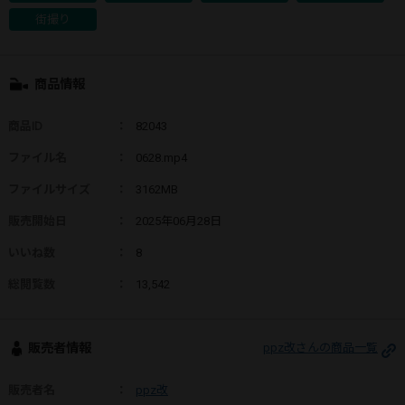
街撮り
商品情報
商品ID
：
82043
ファイル名
：
0628.mp4
ファイルサイズ
：
3162MB
販売開始日
：
2025年06月28日
いいね数
：
8
総閲覧数
：
13,542
販売者情報
ppz改さんの商品一覧
販売者名
：
ppz改