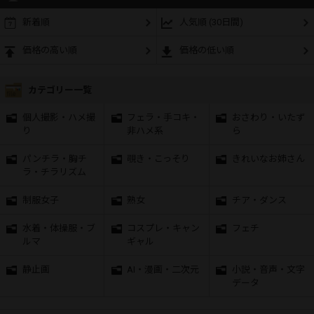
新着順
人気順 (30日間)
価格の高い順
価格の低い順
カテゴリー一覧
個人撮影・ハメ撮
フェラ・手コキ・
おさわり・いたず
り
非ハメ系
ら
パンチラ・胸チ
覗き・こっそり
きれいなお姉さん
ラ・チラリズム
制服女子
熟女
チア・ダンス
水着・体操服・ブ
コスプレ・キャン
フェチ
ルマ
ギャル
静止画
AI・漫画・二次元
小説・音声・文字
データ