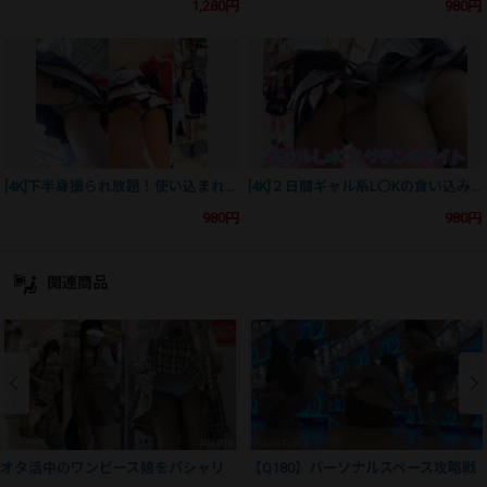
1,280円
980円
[4K]下半身撮られ放題！使い込まれたキャラP！
[4K]２日間ギャル系L〇Kの食い込みすぎておりしが露わにｗｗ
980円
980円
関連商品
オタ活中のワンピース娘をパシャリ
【Q180】パーソナルスペース攻略戦