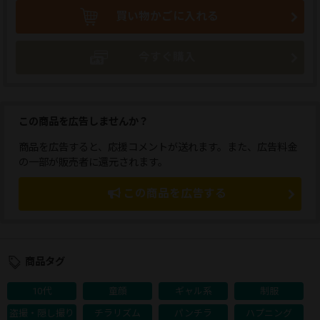
買い物かごに入れる
今すぐ購入
この商品を広告しませんか？
商品を広告すると、応援コメントが送れます。また、広告料金
の一部が販売者に還元されます。
この商品を広告する
商品タグ
10代
童顔
ギャル系
制服
盗撮・隠し撮り
チラリズム
パンチラ
ハプニング