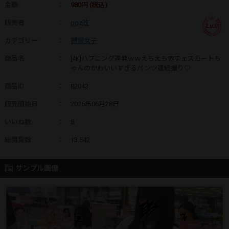
金額
：
980円 (税込)
販売者
：
ppz改
Lv.9
カテゴリー
：
制服女子
商品名
：
[4K]ハプニング連発ｗｗえちえち赤チェスカートち
ゃんのかわいいすぎるパンツ連続撮り♡
商品ID
：
82043
販売開始日
：
2025年06月28日
いいね数
：
8
総閲覧数
：
13,542
サンプル画像