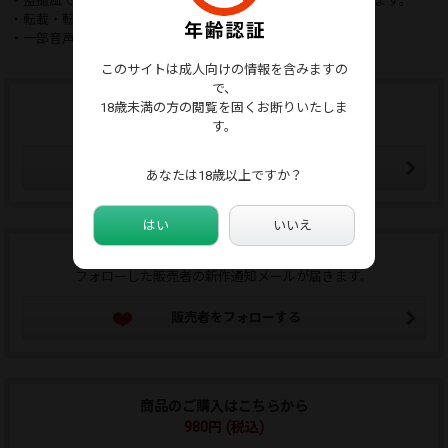
・盗撮風であり実際は了承を得て製作したフィクションになります。
・転載・転売等、二次利用は一切禁止です。
・一部音声をカットしている箇所がございます。
このサイトは成人向けの情報を含みますの
で、
ウォッチリストに追加する
18歳未満の方の閲覧を固くお断りいたしま
す。
ウォッチリストはマイページから確認できます。
ウォッチリストに追加
あなたは18歳以上ですか？
はい
いいえ
この販売者をフォローする
フォローした販売者の新作通知メールが届きます。
販売者をフォローする
商品のご購入はこちらから
980円 (税込)