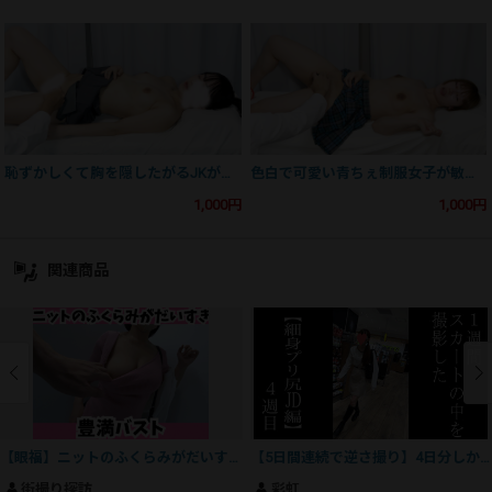
恥ずかしくて胸を隠したがるJKが絶頂する姿。反応検査㉗
色白で可愛い青ちぇ制服女子が敏感な身体をガクガクさせる反応検査㉙
1,000円
1,000円
関連商品
【眼福】ニットのふくらみがだいすき！揺れるFカップとショーパンはみ尻！
【5日間連続で逆さ撮り】4日分しか撮れませんでしたがプリンとしたお尻です
街撮り探訪
彩虹