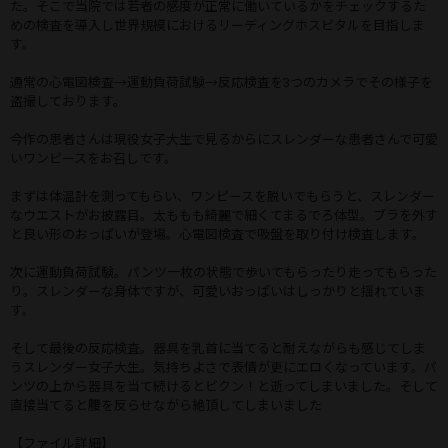
た。そこで当院では若者の感度が正常に働いているかをチェックするた
めの検査を導入し世界規模におけるリーディングホスピタルを目指しま
す。
通常の心電図検査→運動負荷試験→反応検査を3つのカメラでその様子を
盗撮しております。
今作の患者さんは現役女子大生で見るからにスレンダーな患者さんで可愛
いワンピースをお召しです。
まずは体温計を測ってもらい、ワンピースを脱いでもらうと、スレンダー
なウエストがお披露目。太ももも綺麗で細くてまるでろ体型。ブラを外す
と良い形のおっぱいが登場。心電図検査で吸盤を取り付け検査します。
次に運動負荷試験。パンツ一枚の状態で歩いてもらったり走ってもらった
り。スレンダーな身体ですが、可愛いおっぱいはしっかりと揺れていま
す。
そして最後の反応検査。器具を乳首に当てると耐えながらも感じてしま
うスレンダー女子大生。気持ちよさで表情が更にエロくなっています。パ
ンツの上から器具を当て続けるとビクン！と逝ってしまいました。そして
直接当てると腰を反らせながら絶頂してしまいました
【ファイル詳細】