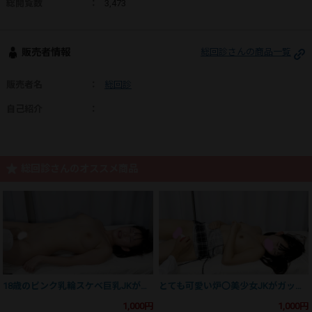
総閲覧数
：
3,473
販売者情報
総回診さんの商品一覧
販売者名
：
総回診
自己紹介
：
総回診さんのオススメ商品
18歳のピンク乳輪スケベ巨乳JKがウーマナイザーで大絶頂する姿。反応検査㉖
とても可愛い炉〇美少女JKがガックガクの3回絶頂してるところを羞恥盗撮！
1,000円
1,000円