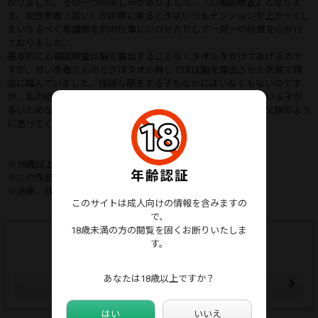
おりました。その一つの楽しみがありまして、『心電図検査』となりま
す。女性患者（若い）が診察に来るときはいつもテンションが上がってし
まいなるべく看護師を別の仕事にいかせたりして一対一の診察を心がけ
ておりました。
基本的に心電図検査は胸を露出することなくタオルをかけてあげるので
すが、若い患者さんのときはタオル無しでほぼ胸を露出させた状態で検
査に臨んでいました。怪訝な顔をする子もなかにはいなくもないのです
が、私の担当する患者さんは小さい幼少のときから診察をしている子が
多いためなんら疑問をもつこがいないといいますか私のことを父親のよう
に思ってくれているのか安心しているのかと思います、、。
※18歳以上のモデルであり合意の上で撮影しております。
※この作品はシチュエーション動画です
※法律、規約を遵守しています
このサイトは成人向けの情報を含みますの
で、
18歳未満の方の閲覧を固くお断りいたしま
ウォッチリストに追加する
す。
ウォッチリストはマイページから確認できます。
あなたは18歳以上ですか？
ウォッチリストに追加
はい
いいえ