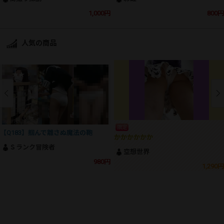
1,000円
800円
人気の商品
限定
【Q183】掴んで離さぬ魔法の鞄
かかかかかか
Ｓランク冒険者
空想世界
980円
1,290円