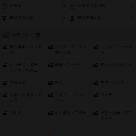
新着順
人気順 (30日間)
価格の高い順
価格の低い順
カテゴリー一覧
個人撮影・ハメ撮
フェラ・手コキ・
おさわり・いたず
り
非ハメ系
ら
パンチラ・胸チ
覗き・こっそり
きれいなお姉さん
ラ・チラリズム
制服女子
熟女
チア・ダンス
水着・体操服・ブ
コスプレ・キャン
フェチ
ルマ
ギャル
静止画
AI・漫画・二次元
小説・音声・文字
データ