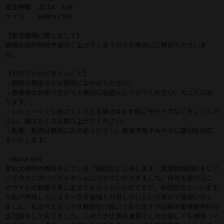
再生時間 52:54 3GB
サイズ 3840 x 2160
【販売価格に関しまして】
価格は前作同様予告なく上げてしまうのでお早めにご検討くださいま
せ。
【お守りいただきたいこと】
・病院の特定などは絶対におやめください。
・患者様のお知り合いでも絶対に秘密にしていてください。大ごとにな
ります。
・レビューでとりあげてくださる場合は必ず顔にモザイクなどをしてくだ
さい。胸はたくさん取り上げてください。
・転載、転売は絶対におやめください。発覚次第すみやかに適切な対応
をいたします。
（about me）
某私大病院の教授をしている『総回診』と申します。実際教授回診をして
いるのでこのハンドルネームにさせていただきました。何年も前からこ
のサイトの動画を楽しませてもらっていたのですが、承認欲求といいます
か私が所持しているデータを皆様と共有したいという思いで登録いたし
ました。私は今となっては教授位に就いておりますが以前は循環器内科の
主治医をしておりました。このとき仕事は激務でしたが楽しくも頑張って