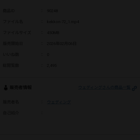
商品ID
：
90248
ファイル名
：
kekkon-72_1.mp4
ファイルサイズ
：
450MB
販売開始日
：
2026年02月06日
いいね数
：
0
総閲覧数
：
2,495
販売者情報
ウェディングさんの商品一覧
販売者名
：
ウェディング
自己紹介
：