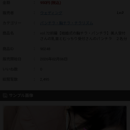
金額
：
950円 (税込)
販売者
：
ウェディング
Lv.0
カテゴリー
：
パンチラ・胸チラ・チラリズム
商品名
：
vol.72前編【結婚式の胸チラ・パンチラ】美人受付
さんの乳首とむっちり受付さんのパンチラ ２名分
商品ID
：
90248
販売開始日
：
2026年02月06日
いいね数
：
0
総閲覧数
：
2,495
サンプル画像