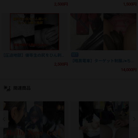
2,500円
1,500円
SET
【圧迫地獄】優等生の尻をひん剥いてネットリ触り地獄。圧迫で逃げる隙を与えない。
【暗黒電車】ターゲット制服J●ちゃんのみ！ムラムラするこの春、最強の半額10本セット！！
2,500円
14,000円
関連商品