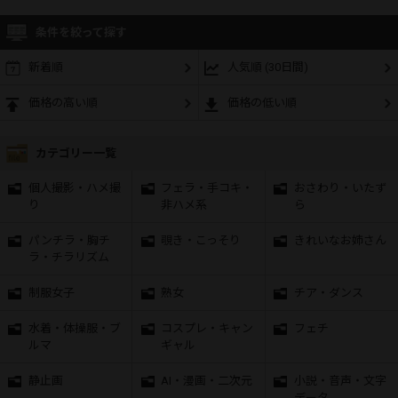
条件を絞って探す
新着順
人気順 (30日間)
価格の高い順
価格の低い順
カテゴリー一覧
個人撮影・ハメ撮
フェラ・手コキ・
おさわり・いたず
り
非ハメ系
ら
パンチラ・胸チ
覗き・こっそり
きれいなお姉さん
ラ・チラリズム
制服女子
熟女
チア・ダンス
水着・体操服・ブ
コスプレ・キャン
フェチ
ルマ
ギャル
静止画
AI・漫画・二次元
小説・音声・文字
データ