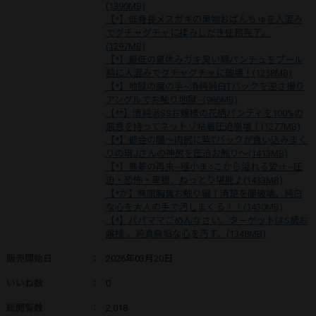
(1390MB)
【*】低身長メスガキの果物おぱんちゅを人混み
でグチャグチャに揉みしだき任務完了。
(1297MB)
【*】最低の夏休みガキ臭い綿パンチュをプール
前に人混みでグチャグチャに破壊！(1258MB)
【*】地獄の魔の手~清純純白Tバックを逆さ撮り
アングルでお触り地獄~(986MB)
【**】清純派SSお嬢様の花柄パンティを100%の
悪意を持ってネットリ粘着圧迫崩壊！(1277MB)
【*】都会の闇〜肉尻に紫Tバックが食い込みまく
りの現Jさんの神尻を圧迫お触り〜(1413MB)
【*】悪夢の再来~極小ま○こから溢れる愛汁~圧
迫・恐怖・卑猥、ねっとり堪能♪(1433MB)
【*か】無限胸糞お触り編！清楚を闇破壊。純白
な心を大人の手で汚しまくる！！(1430MB)
【*】パパママごめんなさい。ターゲットはS級お
嬢様 、純真無垢な心を汚す。(1348MB)
販売開始日
：
2026年03月20日
いいね数
：
0
総閲覧数
：
2,018