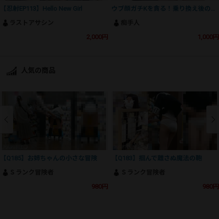
【忍射EP113】Hello New Girl
ウブ顔ガチKを貪る！乗り換え後の満員電車で静かな抵抗をする超色白激若ピンク乳輪おっぱいを弄ぶ
ラストアサシン
痴手人
2,000円
1,000円
人気の商品
【Q185】お姉ちゃんの小さな冒険
【Q183】掴んで離さぬ魔法の鞄
Ｓランク冒険者
Ｓランク冒険者
980円
980円