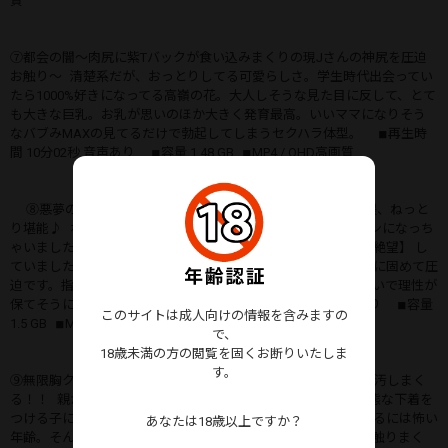
質
⑦都会の闇〜肉尻に紫Tバックが食い込みまくりの現Jさんの神尻を圧迫
お触り〜 清楚系だが、おっとりしてる可愛らしさ。学生時代出会ってい
たら1000%好きになってる高嶺の花。大人しそうな見た目に反して、とて
も大きな巨乳。お乳が思いのほか大きく発育最高。いいママになりそう
なバブみMAXの見てるだけで勃起してしまうセクハラ体型。 ◾︎再生時
間 10分02秒 音声あり ◾︎容量 1.48 GB ◾︎MP4 / QHD高画質
⑧悪夢の再来~極小ま○こから溢れる愛汁~圧迫・恐怖・卑猥、ねっと
り堪能♪ ホームで姿を発見してから、興奮しまくりでギンギンになっち
ゃいました。私の顔を見て、過去の体験を思い出したのか、【絶望】 し
ていました。動き出そうとしても、時すでに遅し。ガッチガチに固めて圧
迫です。指一本動かせないです。黒髪から匂うシャンプーの匂いで理性が
保てそうにありませんでした。 ◾︎再生時間 10分11秒 音声あり ◾︎容量
このサイトは成人向けの情報を含みますの
1.5 GB ◾︎MP4 / QHD高画質
で、
18歳未満の方の閲覧を固くお断りいたしま
す。
⑨無限胸クソお触り編！清楚を闇破壊。純白な心を大人の手で汚しまく
る！！ 親が束縛するから、エッチなことに興味を持ってド変態な下着を
つける子に育ってるじゃない。でも、実際にエッチなことをするには怖い
あなたは18歳以上ですか？
年齢。そんな子に、教えてあげました。乗車から、下車まで、触りまく