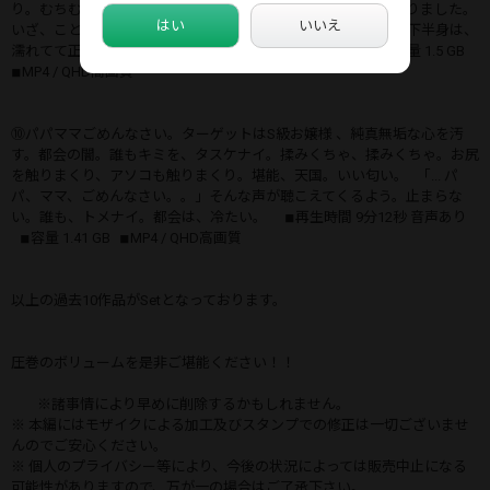
り。むちむちのお尻をねっとり、ゆっくり、触って堪能しまくりました。
はい
いいえ
いざ、ことが始まると何も出来ずに、体が固まっていました。下半身は、
濡れてて正直でした。 ◾︎再生時間 10分13秒 音声あり ◾︎容量 1.5 GB
◾︎MP4 / QHD高画質
⑩パパママごめんなさい。ターゲットはS級お嬢様 、純真無垢な心を汚
す。都会の闇。誰もキミを、タスケナイ。揉みくちゃ、揉みくちゃ。お尻
を触りまくり、アソコも触りまくり。堪能、天国。いい匂い。 「... パ
パ、ママ、ごめんなさい。。」そんな声が聴こえてくるよう。止まらな
い。誰も、トメナイ。都会は、冷たい。 ◾︎再生時間 9分12秒 音声あり
◾︎容量 1.41 GB ◾︎MP4 / QHD高画質
以上の過去10作品がSetとなっております。
圧巻のボリュームを是非ご堪能ください！！
※諸事情により早めに削除するかもしれません。
※ 本編にはモザイクによる加工及びスタンプでの修正は一切ございませ
んのでご安心ください。
※ 個人のプライバシー等により、今後の状況によっては販売中止になる
可能性がありますので、万が一の場合はご了承下さい。