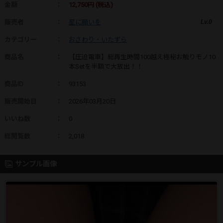
金額
：
12,750円 (税込)
販売者
：
星に願いを
Lv.0
カテゴリー
：
おさわり・いたずら
商品名
：
【圧迫電車】総再生時間100越え極秘お触りモノ10
本Setを半額で大放出！！
商品ID
：
93153
販売開始日
：
2026年03月20日
いいね数
：
0
総閲覧数
：
2,018
サンプル画像