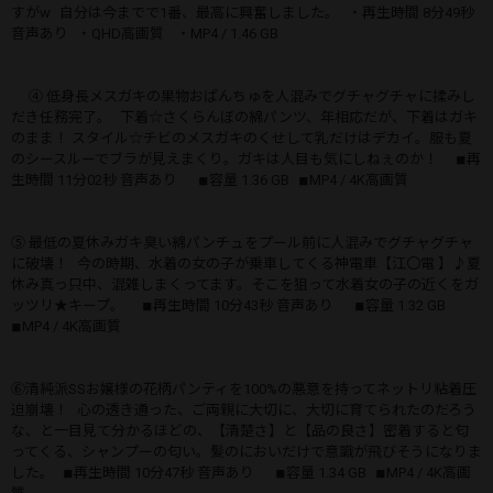
すがw 自分は今までで1番、最高に興奮しました。 ・再生時間 8分49秒
音声あり ・QHD高画質 ・MP4 / 1.46 GB
④ 低身長メスガキの果物おぱんちゅを人混みでグチャグチャに揉みし
だき任務完了。 下着‪☆さくらんぼの綿パンツ、年相応だが、下着はガキ
のまま！ スタイル‪☆チビのメスガキのくせして乳だけはデカイ。服も夏
のシースルーでブラが見えまくり。ガキは人目も気にしねぇのか！ ◾︎再
生時間 11分02秒 音声あり ◾︎容量 1.36 GB ◾︎MP4 / 4K高画質
⑤ 最低の夏休みガキ臭い綿パンチュをプール前に人混みでグチャグチャ
に破壊！ 今の時期、水着の女の子が乗車してくる神電車【江〇電 】♪夏
休み真っ只中、混雑しまくってます。そこを狙って水着女の子の近くをガ
ッツリ★キープ。 ◾︎再生時間 10分43秒 音声あり ◾︎容量 1.32 GB
◾︎MP4 / 4K高画質
⑥清純派SSお嬢様の花柄パンティを100%の悪意を持ってネットリ粘着圧
迫崩壊！ 心の透き通った、ご両親に大切に、大切に育てられたのだろう
な、と一目見て分かるほどの、【清楚さ】と【品の良さ】密着すると匂
ってくる、シャンプーの匂い。髪のにおいだけで意識が飛びそうになりま
した。 ◾︎再生時間 10分47秒 音声あり ◾︎容量 1.34 GB ◾︎MP4 / 4K高画