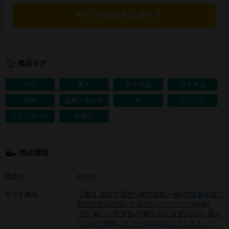
この商品を広告する
商品タグ
10代
素人
女子校生
女子大生
制服
生脚・太もも
尻
Tバック
ミニスカート
街撮り
商品情報
商品ID
：
93153
セット商品
：
【満*】最高の獲物〜夏の悲劇〜黒Kの青春破壊！
抵抗の声は何処にも届かない...！！(1186MB)
【*】縞パン低身長Jが触られて大濡れOUT~震え
ているが残酷にもアソコは反応してしまう...！