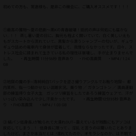
初めての方も、常連様も、是非この機会に、ご購入オススメです！！！
①最高の獲物〜夏の悲劇〜黒Kの青春破壊！抵抗の声は何処にも届かな
い...！！ 蒸し暑い夏の日に、胸元も程よく開いていて、白く美しい太も
もがスカートから流れていて、黒髪から漂うシャンプーの匂いが、ギュウ
ギュウ詰めの電車内で身体が密着して、我慢ならなかったです。日々、ス
トレス社会に揉まれて生きている私の理性は崩壊し、手が止まりませんで
した。 ・再生時間 11分56秒 音声あり ・FHD高画質 ・MP4 / 1.24
GB
②地獄の魔の手~清純純白Tバックを逆さ撮りアングルでお触り地獄~ 都
内某所、指一つ動かせない混雑状況。乗り物 ／ ガタンゴトン ／ 満員運動
部の練習帰り女子大生 ガッツリ練習をしたであろう練習ウェアで、汗が
いっぱい染み込んで少し汗臭かったです。 ・再生時間12分35秒 音声あ
り ・FHD高画質 ・MP4 / 1.03 GB
③ 縞パン低身長Jが触られて大濡れOUT~震えているが残酷にもアソコは
反応してしまう...！ 低身長に限って 、淫乱 と言うのは聞いたことありま
したけど、まさか本当だとは..!濡れてたのか、オモラシなのか、は不明で