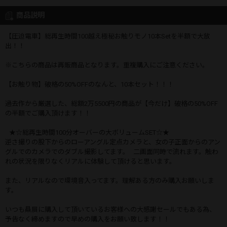
商品説明
【圧迫電車】総再生時間100越え極秘お触りモノ10本Setを半額で大放
出！！
※こちらの商品は再販商品となります。重複購入にご注意ください。
【お触り物】破格の50%OFFのなんと、10本セット！！！
過去作から厳選した、総額2万5500円の商品が【今だけ】破格の50%OFF
の半額でご購入頂けます！！
★☆総再生時間100分オーバーの大ボリュームSET☆★
逆さ撮りの股下からのローアングル定点カメラと、女の子正面からのアン
グルでのカメラでのダブル撮影してます。 二画面同時で流れます。触わ
れの状況を限りなくリアルに体験して頂けると思います。
また、リアルなので環境音入ってます。理解ある方のみ購入お願いしま
す。
いつも贔屓に購入して頂いているお客様への大感謝セールでもある為、
予告なく締めますので早めの購入をお願い致します！！