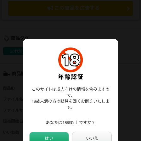
この商品を広告する
商品タグ
20代前半
チラリズム
生脚・太もも
商品情報
商品ID
：
93422
このサイトは成人向けの情報を含みますの
で、
ファイル名
：
6597.mp4
18歳未満の方の閲覧を固くお断りいたしま
す。
ファイルサイズ
：
2388MB
販売開始日
：
2026年03月26日
あなたは18歳以上ですか？
いいね数
：
0
はい
いいえ