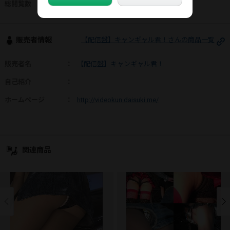
総閲覧数
：
964
販売者情報
【配信盤】キャンギャル君！さんの商品一覧
販売者名
：
【配信盤】キャンギャル君！
自己紹介
：
ホームページ
：
http://videokun.daisuki.me/
関連商品