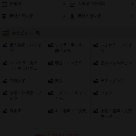
新着順
人気順 (30日間)
価格の高い順
価格の低い順
カテゴリー一覧
個人撮影・ハメ撮
フェラ・手コキ・
おさわり・いたず
り
非ハメ系
ら
パンチラ・胸チ
覗き・こっそり
きれいなお姉さん
ラ・チラリズム
制服女子
熟女
チア・ダンス
水着・体操服・ブ
コスプレ・キャン
フェチ
ルマ
ギャル
静止画
AI・漫画・二次元
小説・音声・文字
データ