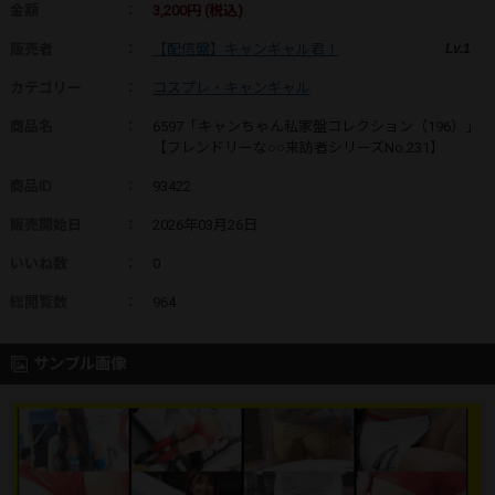
金額
：
3,200円 (税込)
販売者
：
【配信盤】キャンギャル君！
Lv.1
カテゴリー
：
コスプレ・キャンギャル
商品名
：
6597「キャンちゃん私家盤コレクション（196）」
【フレンドリーな○○来訪者シリーズNo.231】
商品ID
：
93422
販売開始日
：
2026年03月26日
いいね数
：
0
総閲覧数
：
964
サンプル画像