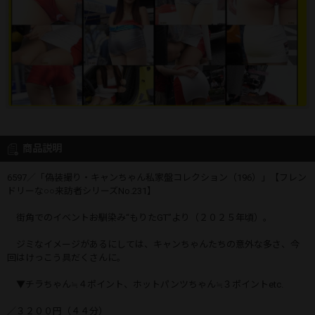
商品説明
6597／「偽装撮り・キャンちゃん私家盤コレクション（196）」【フレン
ドリーな○○来訪者シリーズNo.231】
街角でのイベント――お馴染み“もりたGT”より（２０２５年頃）。
ジミなイメージがあるにしては、キャンちゃんたちの意外な多さ、今
回はけっこう具だくさんに。
▼チラちゃん≒４ポイント、ホットパンツちゃん≒３ポイントetc.
／３２００円（４４分）