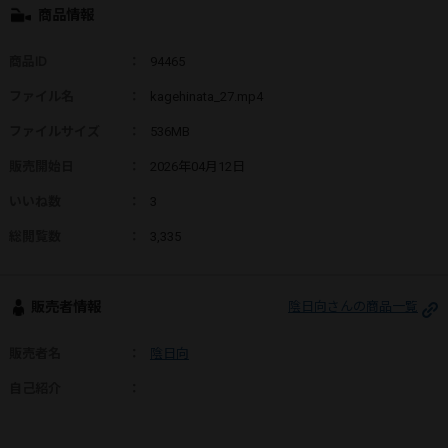
商品情報
商品ID
：
94465
ファイル名
：
kagehinata_27.mp4
ファイルサイズ
：
536MB
販売開始日
：
2026年04月12日
いいね数
：
3
総閲覧数
：
3,335
販売者情報
陰日向さんの商品一覧
販売者名
：
陰日向
自己紹介
：