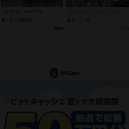
【Q186】愛と勇気の物語
【これが今のギャルJ⚪︎】ギャルJ⚪︎の生おパン＆生尻でしか得られない大興奮がここにあります！！
Ｓランク冒険者
ゆーとぴあ
980円
1,300円