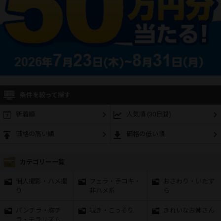
条件を絞って探す
新着順
人気順 (30日間)
価格の高い順
価格の低い順
カテゴリー一覧
個人撮影・ハメ撮
フェラ・手コキ・
おさわり・いたず
り
非ハメ系
ら
パンチラ・胸チ
覗き・こっそり
きれいなお姉さん
ラ・チラリズム