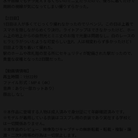
水平目線でもチラ見えするくらいのミニ丈だったので、後ろに着くだけで
周囲の視線が気になってしまい撮りずらかった。
【2日目】
1日目は人が多くてじっくり撮れなかったのでリベンジ。この日は上着で
スマホを隠しながらめくり決行。ライトアップはできなかったけど、ホー
ム上の地上からの自然光とミニ丈のお陰で光量は問題なし。白のレースの
ヒラヒラがついたような可愛らしい生P。人は相変わらず多かったけど1
日目より落ち着いて撮れた。
駅のホームや改札階の至る所にセキュリティが配備された駅だったので、
貴重な収穫となった2日間だった。
【動画情情報】
再生時間：1分22秒
ファイル形式：MP 4（4K）
音声：あり(一部カットあり）
顔出し:なし
※本作品に登場する人物は成人済みで身分証にて年齢確認済みです。
※モデルが着用している衣装はコスプレ用の衣装であり実在する学校と
は一切関係ありません。
※本作品のレビュー、映像及びキャプチャの無断転載・転載・複製・譲
渡・二次利用等の行為は一切禁止します。