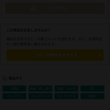
今すぐ購入
この商品を広告しませんか？
商品を広告すると、応援コメントが送れます。また、広告料金
の一部が販売者に還元されます。
この商品を広告する
商品タグ
制服
盗撮・隠し撮り
生脚・太もも
尻
パンチラ
ミニスカート
ローアングル
街撮り