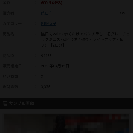
金額
：
600円 (税込)
販売者
：
陰日向
Lv.0
カテゴリー
：
制服女子
商品名
：
陰日向Vol.27 歩くだけでパンチラしてるグレーチェ
ックミニスカJK （逆さ撮り・ライトアップ・捲
り）【2日分】
商品ID
：
94465
販売開始日
：
2026年04月12日
いいね数
：
3
総閲覧数
：
3,335
サンプル画像