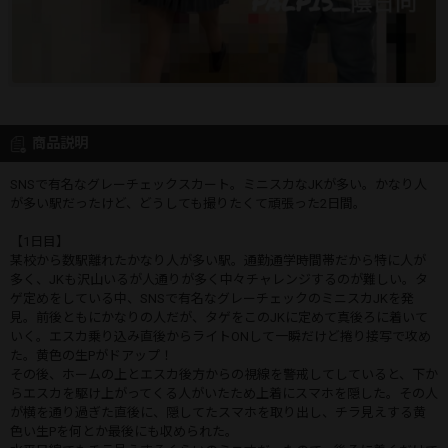
商品説明
SNSで有名なグレーチェックスカート。ミニスカなJKが多い。かなり人
が多い駅だったけど、どうしても撮りたくて頑張った2日間。
【1日目】
某校から数駅離れたかなり人が多い駅。通勤通学時間帯だから特に人が
多く、JKも沢山いるが人通りが多く中々チャレンジするのが難しい。タ
ゲ定めをしている中、SNSで有名なグレーチェックのミニスカJKを発
見。前後ともにかなりの人だが、タゲをこのJKに定めて真後ろに着いて
いく。エスカ乗り込み直後からライトONして一瞬だけど捲り接写で攻め
た。黄色の生Pがドアップ！
その後、ホームの上とエスカ後方からの視線を警戒してしていると、下か
らエスカを駆け上がってくる人がいたため上着にスマホを隠した。その人
が横を通り過ぎた直後に、隠してたスマホを取り出し、チラ見えする黄
色い生Pを何とか最後にも収められた。