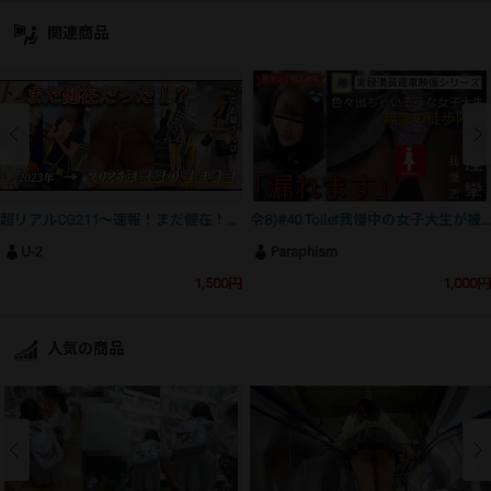
関連商品
超リアルCG211〜速報！まだ健在！？このお姉さんは…～
令8)#40 Toilet我慢中の女子大生が被触に遭って悶絶失速
U-2
Paraphism
1,500円
1,000円
人気の商品