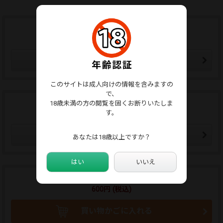
ウォッチリストに追加する
ウォッチリストはマイページから確認できます。
ウォッチリストに追加
このサイトは成人向けの情報を含みますの
で、
18歳未満の方の閲覧を固くお断りいたしま
この販売者をフォローする
す。
フォローした販売者の新作通知メールが届きます。
販売者をフォローする
あなたは18歳以上ですか？
はい
いいえ
商品のご購入はこちらから
600円 (税込)
買い物かごに入れる