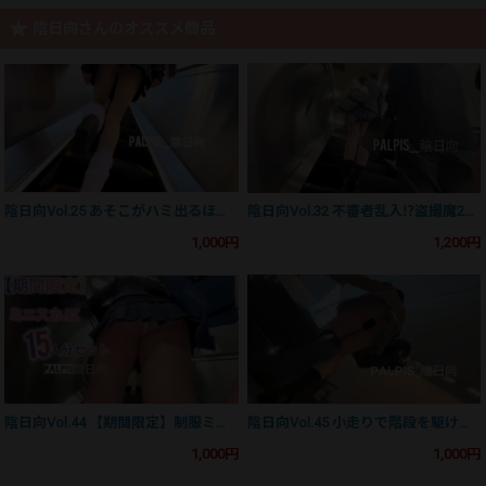
陰日向さんのオススメ商品
陰日向Vol.25 あそこがハミ出るほど食い込んだTバック細身高身長ギャルJK （逆さ撮り・捲り）【4日分】
陰日向Vol.32 不審者乱入⁉︎盗撮魔2人に連続で狙われる不運な高身長美脚JK【3日分】
1,000円
1,200円
陰日向Vol.44 【期間限定】制服ミニスカJK15人分生P逆さ撮りセット
陰日向Vol.45 小走りで階段を駆け上がる美尻JKのハミ出てしまったマ○肉を逆さ撮り【3日分】
1,000円
1,000円