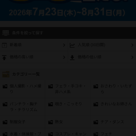
条件を絞って探す
新着順
人気順 (30日間)
価格の高い順
価格の低い順
カテゴリー一覧
個人撮影・ハメ撮
フェラ・手コキ・
おさわり・いたず
り
非ハメ系
ら
パンチラ・胸チ
覗き・こっそり
きれいなお姉さん
ラ・チラリズム
制服女子
熟女
チア・ダンス
水着・体操服・ブ
コスプレ・キャン
フェチ