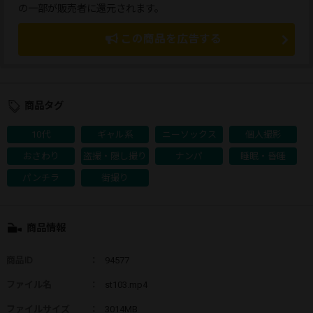
の一部が販売者に還元されます。
この商品を広告する
商品タグ
10代
ギャル系
ニーソックス
個人撮影
おさわり
盗撮・隠し撮り
ナンパ
睡眠・昏睡
パンチラ
街撮り
商品情報
商品ID
：
94577
ファイル名
：
st103.mp4
ファイルサイズ
：
3014MB