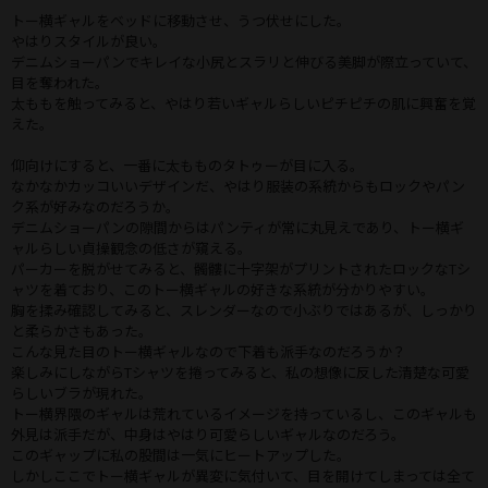
トー横ギャルをベッドに移動させ、うつ伏せにした。
やはりスタイルが良い。
デニムショーパンでキレイな小尻とスラリと伸びる美脚が際立っていて、
目を奪われた。
太ももを触ってみると、やはり若いギャルらしいピチピチの肌に興奮を覚
えた。
仰向けにすると、一番に太もものタトゥーが目に入る。
なかなかカッコいいデザインだ、やはり服装の系統からもロックやパン
ク系が好みなのだろうか。
デニムショーパンの隙間からはパンティが常に丸見えであり、トー横ギ
ャルらしい貞操観念の低さが窺える。
パーカーを脱がせてみると、髑髏に十字架がプリントされたロックなTシ
ャツを着ており、このトー横ギャルの好きな系統が分かりやすい。
胸を揉み確認してみると、スレンダーなので小ぶりではあるが、しっかり
と柔らかさもあった。
こんな見た目のトー横ギャルなので下着も派手なのだろうか？
楽しみにしながらTシャツを捲ってみると、私の想像に反した清楚な可愛
らしいブラが現れた。
トー横界隈のギャルは荒れているイメージを持っているし、このギャルも
外見は派手だが、中身はやはり可愛らしいギャルなのだろう。
このギャップに私の股間は一気にヒートアップした。
しかしここでトー横ギャルが異変に気付いて、目を開けてしまっては全て