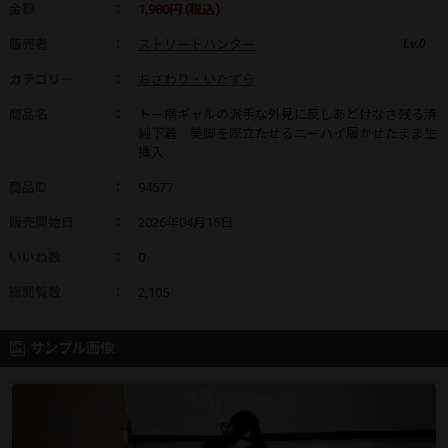
金額
：
1,980円 (税込)
販売者
：
ストリートハンター
Lv.0
カテゴリー
：
おさわり・いたずら
商品名
：
トー横ギャルの派手な外見に反しあどけなさ残る清
純下着 美脚を際立たせるニーハイ履かせたまま生
挿入
商品ID
：
94577
販売開始日
：
2026年04月15日
いいね数
：
0
総閲覧数
：
2,105
サンプル画像