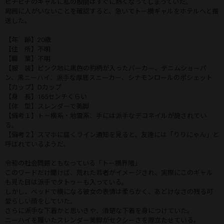
ピチピチのギャルに私の股間はすぐに熱くなってしまっていた。
周囲に人がいないことを確認すると、急いでトー横ギャルをホテルへと搬
送した。
【年 齢】20歳
【住 所】不明
【職 業】不明
【服 装】ピンク地に黒色の豹柄が入ったパーカー、デニムショーパ
ン、黒ニーハイ、派手な厚底スニーカー、シナモンロールのポシェット
【カップ】Dカップ
【身 長】165センチくらい
【体 型】スレンダーで美脚
【備考１】トー横系・地雷系、手には派手なデコネイルが施されてい
る。
【備考２】スマホに届くライン通知を見ると、友達には「りりにゃん」と
呼ばれているようだ。
令和の社会問題ともなっている「トー横界隈」
このワードだけ聞けば、荒れた若者がイメージされ、実際にこのギャル
も見た目は派手でタトゥーも入っている。
しかし、ベッドで横になる彼女の表情は柔らかく、あどけなさの残る可
愛らしい顔をしていた。
さらに派手な下着かと思いきや、清楚な下着を身につけていた。
ニーハイを履いたスレンダー美脚がセクシーさを際立たせている。