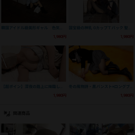
韓国アイドル級美形ギャル 色気ダダ漏れの美巨乳＆バックレースパンティ 冷えたダンボールの上で全裸ぶっかけ
国宝級の神乳 GカップＴバック 聖地渋谷 誠実な美人就活生を汚した夜
1,980円
1,980円
【超ボイン】深夜の路上に降臨した女神 美爆乳を弄び、冒涜のぶっかけフィニッシュ
冬の風物詩・黒パンスト×ロングブーツ美脚 蒸れたパンスト破き 正常位挿入しぶっかけ逃亡
1,980円
1,980円
関連商品