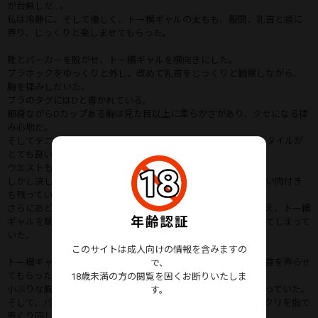
が台無しだ…。
私は冷静に、そして優しく、トー横ギャルの太もも、股間、乳首と順に
弄り、じっくりと楽しませてもらった。
靴とパーカーを脱がせ、トー横ギャルを横向きにした。
ブラホックをゆっくりと外し、改めて乳首をじっくりと観察しながら、
胸を揉みしだいた。
ブラのタグにはDと書かれている。
細身ながらDカップある胸は見た目以上に柔らかさがあり、クセになる揉
み心地だ。
そしてデニムショーパンも脱がせて仰向けにしたが、やはりスタイルが
とても良い。
ウエストも細く、脚も脚もスラッとしている。
しかし決して痩せすぎているわけではなく、きちんと女性らしい肉付き
も残っている。
さらにあどけなさの残る顔でスゥースゥーと呼吸する音も聞こえ、トー横
ギャルを眺めながら、私の股間はこの時点ですでにフル勃起してしまって
いた。
このサイトは成人向けの情報を含みますの
トー横ギャルの横に私も転がり、またじっくりと胸を揉み、乳首を弄らせ
で、
てもらった。
18歳未満の方の閲覧を固くお断りいたしま
小ぶりな胸は感度が良いようで、弄るとすぐに乳首はピンと勃っていた。
す。
そして、パンティの中へと手をゆっくりと忍び込ませ、優しくクリを指で
弄くり回した。