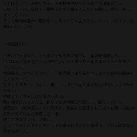
これほどレベルの高いギャルをお持ち帰りできる機会は滅多にない。
このチャンスに私はトー横ギャルの全身をくまなく観察し、弄り、楽しま
せてもらった。
そして最後は温かい膣の中へとゆっくりと生挿入し、キツキツのマンコを
味わい尽くした。
～本編詳細～
ホテルに入るなり、トー横ギャルを床に転がし、全身を確認した。
爪には派手なデコネイルが施され、シナモンロールのポシェットを身に
つけている。
地雷系というのだろうか、トー横界隈でよく見かけるような派手な服装を
したギャルだ。
スラッとスタイルがよく、黒ニーハイから見える太ももの瑞々しさがたま
らない。
やはり若いギャルは肌質から違う。
顔を覗き込んでみると、あどけなさの残る可愛らしい顔をしている。
夜遊びで化粧が落ちたのだろうか、服装から想像されるよりも薄い化粧が
余計にあどけなさを感じさせる。
総じてかなりレベルが高い。
ここまでの上玉ギャルをゲット出来る日はかなり貴重で、この日はかなり
運が良かった。