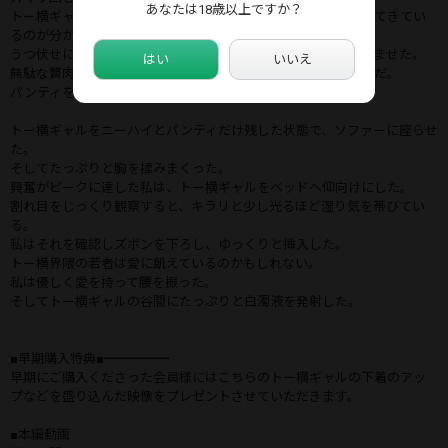
あなたは18歳以上ですか？
トー横ギャルは一切反応を見せないが、少しずつ湿り気を帯びてきてい
るのが分かる。
うつ伏せにし、小ぶりな美尻を揉みまくり、パンティを食い込ませた。
はい
いいえ
無駄な贅肉はなく、キレイな形をした尻に私も興奮しっぱなしだ。
パンティをずり下ろし、さらに尻を揉みまくった。
トー横ギャルをニーハイとパンティだけ残した状態で、ソファーに座らせ
た。
そしてたっぷりと胸を揉みまくった。
興奮がピークに達した私は、トー横ギャルをベッドへ仰向けにした。
割れ目をじっくり観察すると、キラリと少し光るほど湿り気を帯びてい
る。
私はそれを確認しズボンを下ろし、ゆっくりと挿入した。
トー横界隈の若者は愛に飢えているのかもしれない。
私は優しく愛を持って腰を振った。
そしてトー横ギャルの谷間にたっぷりと白濁液を発射した。
■早期購入特典■━━━━━
早期にご購入くださった会員様にはこちらのトー横ギャルの下着のアッ
プなどを盛り込んだ映像をプレゼントさせていただきます。
■本編動画