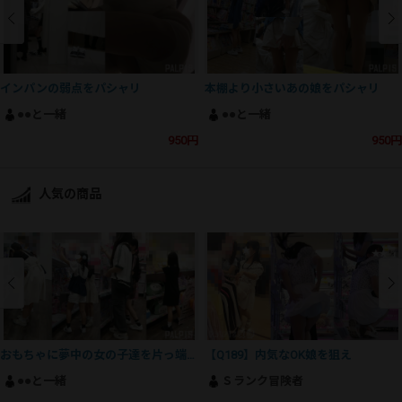
インパンの弱点をパシャリ
本棚より小さいあの娘をパシャリ
●●と一緒
●●と一緒
950円
950円
人気の商品
おもちゃに夢中の女の子達を片っ端からパシャリ
【Q189】内気なOK娘を狙え
●●と一緒
Ｓランク冒険者