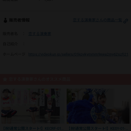
販売者情報
恋する演奏家さんの商品一覧
販売者名
：
恋する演奏家
自己紹介
：
ホームページ
：
https://videokun.jp/sellers/01kpvkymmm9xjea2my62szfj21
恋する演奏家さんのオススメ商品
【祝!通常公開スタート!】KECRF-01 新・フェアリーチアの歌が聞える①
【祝!通常公開スタート!】KESY-01-3 新・ヤングサンバの歌が聞える①-3(分割版)