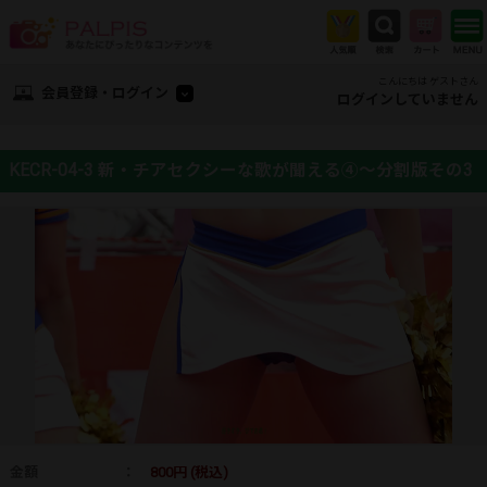
こんにちは ゲストさん
会員登録・ログイン
ログインしていません
KECR-04-3 新・チアセクシーな歌が聞える④～分割版その3
金額
：
800円 (税込)