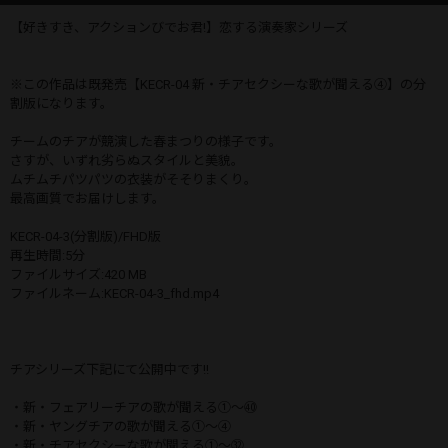
【好きすき、アクションびでお君!】恋する演奏家シリーズ
※この作品は既発売【KECR-04 新・チアセクシーな歌が聞える④】の分
割版になります。
チームのチアが競演した春まつりの様子です。
さすが、いずれ劣らぬスタイルと美貌。
ムチムチパツパツの衣装がそそりまくり。
最高画質でお届けします。
KECR-04-3(分割版)/FHD版
再生時間:5分
ファイルサイズ:420 MB
ファイルネーム:KECR-04-3_fhd.mp4
チアシリーズ下記にて公開中です!!
・新・フェアリーチアの歌が聞える①～㊵
・新・ヤングチアの歌が聞える①～④
・新・チアセクシーな歌が聞える①～㉜