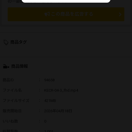
の一部が販売者に還元されます。
この商品を広告する
商品タグ
商品情報
商品ID
：
94658
ファイル名
：
KECR-04-3_fhd.mp4
ファイルサイズ
：
421MB
販売開始日
：
2026年04月18日
いいね数
：
0
総閲覧数
：
1,001