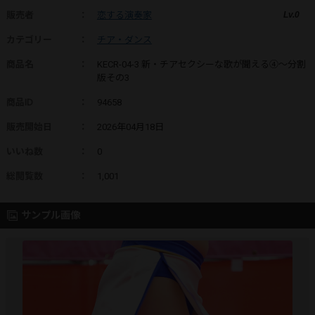
販売者
：
恋する演奏家
Lv.0
カテゴリー
：
チア・ダンス
商品名
：
KECR-04-3 新・チアセクシーな歌が聞える④～分割
版その3
商品ID
：
94658
販売開始日
：
2026年04月18日
いいね数
：
0
総閲覧数
：
1,001
サンプル画像