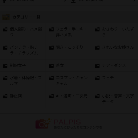
カテゴリー一覧
個人撮影・ハメ撮
フェラ・手コキ・
おさわり・いたず
り
非ハメ系
ら
パンチラ・胸チ
覗き・こっそり
きれいなお姉さん
ラ・チラリズム
制服女子
熟女
チア・ダンス
水着・体操服・ブ
コスプレ・キャン
フェチ
ルマ
ギャル
静止画
AI・漫画・二次元
小説・音声・文字
データ