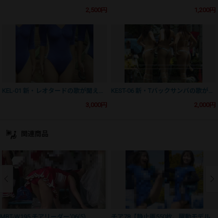
2,500円
1,200円
KEL-01 新・レオタードの歌が聞える①～ボリューム感あふれるレオタード
KEST-06 新・Tバックサンバの歌が聞える⑥
3,000円
2,000円
関連商品
MBT-W195 チアリーダー'06(5)
チア78【静止画550枚、躍動モデル美少女他】