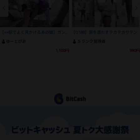
【××駅でよく見かけるあの娘】ガン勃ち不可避！魅惑のSSS級美人J⚪︎の撮影にとうとう成功！
【Q188】男を惑わすテカテカサテン
ゆーとぴあ
Ｓランク冒険者
1,100円
980円