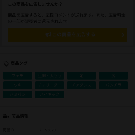
この商品を広告しませんか？
商品を広告すると、応援コメントが送れます。また、広告料金
の一部が販売者に還元されます。
この商品を広告する
商品タグ
フェチ
生脚・太もも
足
尻
ワキ
チアリーダー
チアダンス
パンチラ
ハミパン
ハイキック
商品情報
商品ID
：
95373