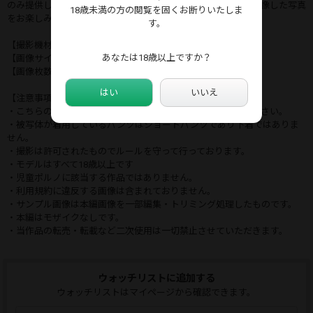
のみ提供しています。毛穴や腋の剃り残し、服の繊維まで超解像した写真
18歳未満の方の閲覧を固くお断りいたしま
をお楽しみください。
す。
【撮影機材】フルサイズ 国産最高画質一眼レフ機＆レンズ
あなたは18歳以上ですか？
【画像サイズ】8640×5760
【画像枚数】114枚
はい
いいえ
【注意事項】
・こちらの商品は再販商品となります。重複購入にご注意ください。
・被写体が着用しているパンツはショートパンツであり下着ではありま
せん。
・撮影は許可されたものでルールを守って行っております。
・モデルはすべて18歳以上です
・児童ポルノに該当する作品ではありません。
・利用規約に違反する画像は含まれておりません。
・サンプル画像は本編画像を一部編集・トリミング処理したものです。
・本編はモザイクなしです。
・当作品の転売・転載など二次使用は一切禁止させていただきます。
ウォッチリストに追加する
ウォッチリストはマイページから確認できます。