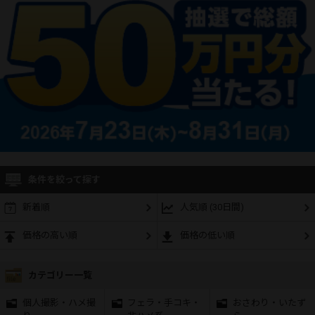
条件を絞って探す
新着順
人気順 (30日間)
価格の高い順
価格の低い順
カテゴリー一覧
個人撮影・ハメ撮
フェラ・手コキ・
おさわり・いたず