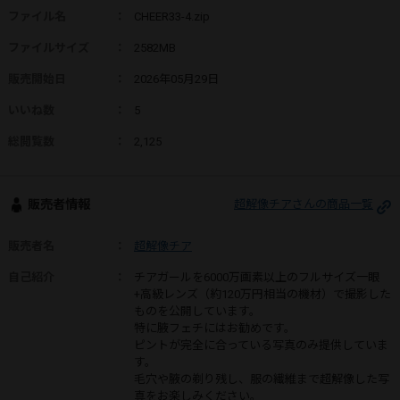
ファイル名
：
CHEER33-4.zip
ファイルサイズ
：
2582MB
販売開始日
：
2026年05月29日
いいね数
：
5
総閲覧数
：
2,125
販売者情報
超解像チアさんの商品一覧
販売者名
：
超解像チア
自己紹介
：
チアガールを6000万画素以上のフルサイズ一眼
+高級レンズ（約120万円相当の機材）で撮影した
ものを公開しています。
特に腋フェチにはお勧めです。
ピントが完全に合っている写真のみ提供していま
す。
毛穴や腋の剃り残し、服の繊維まで超解像した写
真をお楽しみください。