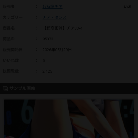
販売者
：
超解像チア
Lv.0
カテゴリー
：
チア・ダンス
商品名
：
【超高画質】チア33-4
商品ID
：
95373
販売開始日
：
2026年05月29日
いいね数
：
5
総閲覧数
：
2,125
サンプル画像