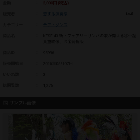
金額
：
2,000円 (税込)
販売者
：
恋する演奏家
Lv.0
カテゴリー
：
チア・ダンス
商品名
：
KESF-43 新・フェアリーサンバの歌が聞える㊸～超
貴重映像、お宝発掘版
商品ID
：
95996
販売開始日
：
2026年05月07日
いいね数
：
3
総閲覧数
：
1,276
サンプル画像