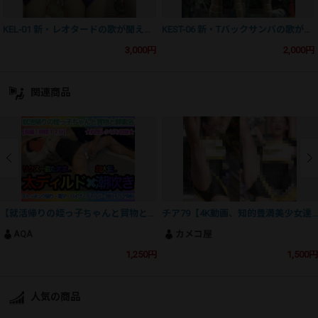
KEL-01 新・レオタードの歌が聞える①～ボリューム感あふれるレオタード
KEST-06 新・Tバックサンバの歌が聞える⑥
3,000円
2,000円
関連商品
【就活帰りの姪っ子ちゃんと買物と酵素浴】リクスー着たまま太ディルドで超大量潮吹き〜お勧め料理レシピも収録〜
チア79【4K動画、知的豊満美少女達】
AQA
カメコ屋
1,250円
1,500円
人気の商品