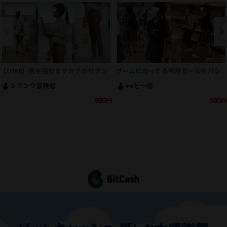
【Q188】男を惑わすテカテカサテン
ブームにのってる今時ガールをパシャリ
Ｓランク冒険者
●●と一緒
980円
950円