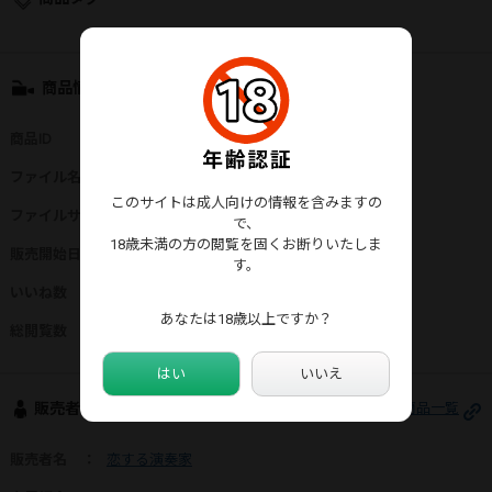
商品情報
商品ID
：
95996
ファイル名
：
KESF-43_fhd.mp4
このサイトは成人向けの情報を含みますの
ファイルサイズ
：
1419MB
で、
18歳未満の方の閲覧を固くお断りいたしま
販売開始日
：
2026年05月07日
す。
いいね数
：
3
あなたは18歳以上ですか？
総閲覧数
：
1,276
はい
いいえ
販売者情報
恋する演奏家さんの商品一覧
販売者名
：
恋する演奏家