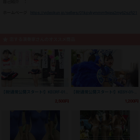
自己紹介
：
ホームページ
：
https://videokun.jp/sellers/01kpvkymmm9xjea2my62szfj21
恋する演奏家さんのオススメ商品
【祝!通常公開スタート!】KECRF-01 新・フェアリーチアの歌が聞える①
【祝!通常公開スタート!】KESY-01-3 新・ヤングサンバの歌が聞える①-3(分割版)
2,500円
1,200円