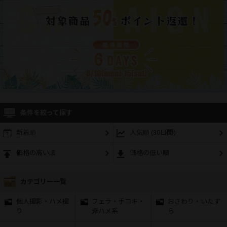
条件を絞って探す
新着順
人気順 (30日間)
価格の高い順
価格の低い順
カテゴリー一覧
個人撮影・ハメ撮
フェラ・手コキ・
おさわり・いたず
り
非ハメ系
ら