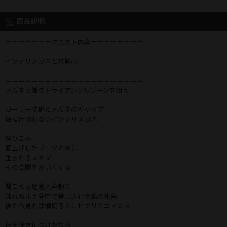
商品説明
＝＝＝＝＝＝＝クエスト内容＝＝＝＝＝＝＝＝
インテリメガネと羞恥心
＝＝＝＝＝＝＝＝＝＝＝＝＝＝＝＝＝＝＝＝＝
メガネっ娘のトライアングルゾーンを狙え
ガーリー装備とメガネのギャップ
垢抜け切れないインテリメガネ
座りこみ
底上げしたブーツと床に
生まれるスキマ
その空間をかいくぐる
聞こえる足音人声頼り
触れぬよう夢中で差し込む意識の死角
後から見れば横切る人にヒヤリとニアミス
運を味方につけたなら