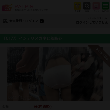
こんにちは ゲストさん
会員登録・ログイン
ログインしていません
【Q177】インテリメガネと羞恥心
ブロンズ認定
金額
：
980円 (税込)