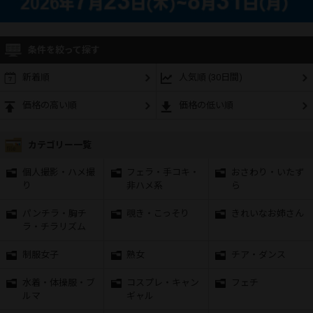
条件を絞って探す
新着順
人気順 (30日間)
価格の高い順
価格の低い順
カテゴリー一覧
個人撮影・ハメ撮
フェラ・手コキ・
おさわり・いたず
り
非ハメ系
ら
パンチラ・胸チ
覗き・こっそり
きれいなお姉さん
ラ・チラリズム
制服女子
熟女
チア・ダンス
水着・体操服・ブ
コスプレ・キャン
フェチ
ルマ
ギャル