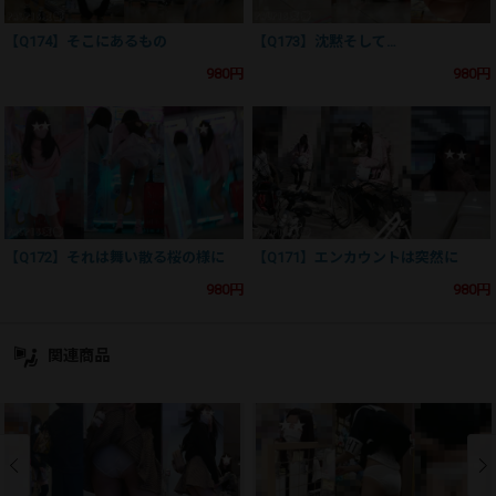
【Q174】そこにあるもの
【Q173】沈黙そして…
980円
980円
【Q172】それは舞い散る桜の様に
【Q171】エンカウントは突然に
980円
980円
関連商品