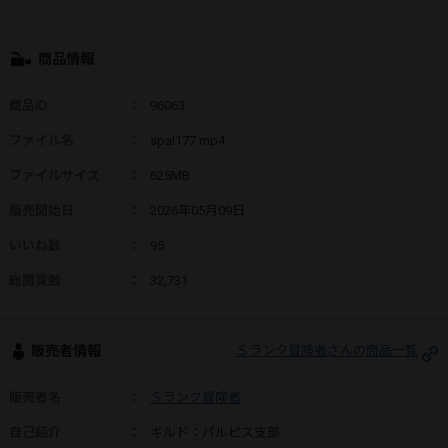
商品情報
商品ID
：
96063
ファイル名
：
spal177.mp4
ファイルサイズ
：
625MB
販売開始日
：
2026年05月09日
いいね数
：
95
総閲覧数
：
32,731
販売者情報
Ｓランク冒険者さんの商品一覧
販売者名
：
Ｓランク冒険者
自己紹介
：
ギルド：パルピス支部