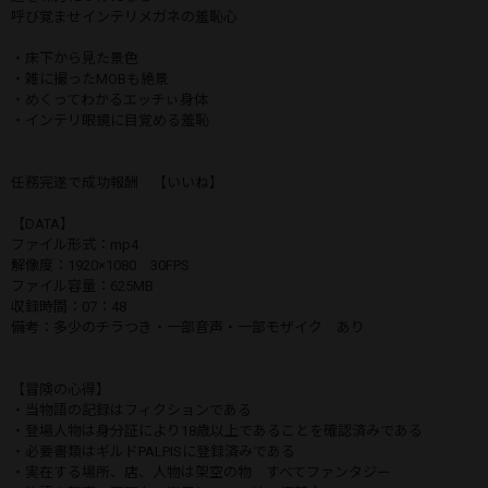
呼び覚ませインテリメガネの羞恥心
・床下から見た景色
・雑に撮ったMOBも絶景
・めくってわかるエッチぃ身体
・インテリ眼鏡に目覚める羞恥
任務完遂で成功報酬 【いいね】
【DATA】
ファイル形式：mp4
解像度：1920×1080 30FPS
ファイル容量：625MB
収録時間：07：48
備考：多少のチラつき・一部音声・一部モザイク あり
【冒険の心得】
・当物語の記録はフィクションである
・登場人物は身分証により18歳以上であることを確認済みである
・必要書類はギルドPALPISに登録済みである
・実在する場所、店、人物は架空の物 すべてファンタジー