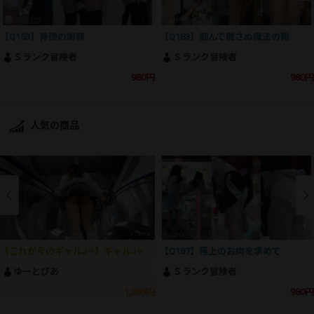
【Q153】背徳の謝罪
【Q183】掴んで離さぬ魔法の鞄
Ｓランク冒険者
Ｓランク冒険者
980円
980円
人気の商品
【これが今のギャルJ⚪︎】ギャルJ⚪︎の生おパン＆生尻でしか得られない大興奮がここにあります！！
【Q187】極上のお肉を求めて
ゆーとぴあ
Ｓランク冒険者
1,300円
980円