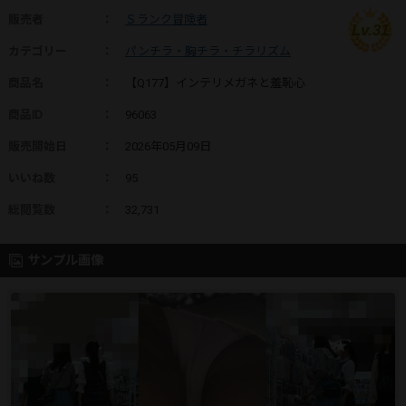
販売者
：
Ｓランク冒険者
Lv.31
カテゴリー
：
パンチラ・胸チラ・チラリズム
商品名
：
【Q177】インテリメガネと羞恥心
商品ID
：
96063
販売開始日
：
2026年05月09日
いいね数
：
95
総閲覧数
：
32,731
サンプル画像