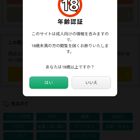
今すぐ購入
このサイトは成人向けの情報を含みますの
で、
この商品を広告しませんか？
18歳未満の方の閲覧を固くお断りいたしま
す。
商品を広告すると、応援コメントが送れます。また、広告料金
の一部が販売者に還元されます。
あなたは18歳以上ですか？
この商品を広告する
はい
いいえ
商品タグ
ブロンズ認定
10代
童顔
地味子
メガネ
盗撮・隠し撮り
チラリズム
生脚・太もも
パンチラ
ミニスカート
ローアングル