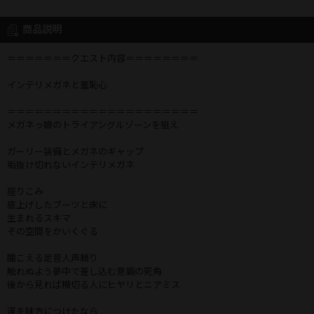
商品説明
＝＝＝＝＝＝＝クエスト内容＝＝＝＝＝＝＝＝
インテリメガネと羞恥心
＝＝＝＝＝＝＝＝＝＝＝＝＝＝＝＝＝＝＝＝＝
メガネっ娘のトライアングルゾーンを狙え
ガーリー装備とメガネのギャップ
垢抜け切れないインテリメガネ
座りこみ
底上げしたブーツと床に
生まれるスキマ
その空間をかいくぐる
聞こえる足音人声頼り
触れぬよう夢中で差し込む意識の死角
後から見れば横切る人にヒヤリとニアミス
運を味方につけたなら