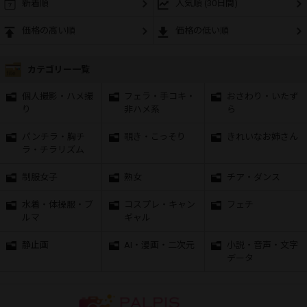
新着順
人気順 (30日間)
価格の高い順
価格の低い順
カテゴリー一覧
個人撮影・ハメ撮
フェラ・手コキ・
おさわり・いたず
り
非ハメ系
ら
パンチラ・胸チ
覗き・こっそり
きれいなお姉さん
ラ・チラリズム
制服女子
熟女
チア・ダンス
水着・体操服・ブ
コスプレ・キャン
フェチ
ルマ
ギャル
静止画
AI・漫画・二次元
小説・音声・文字
データ