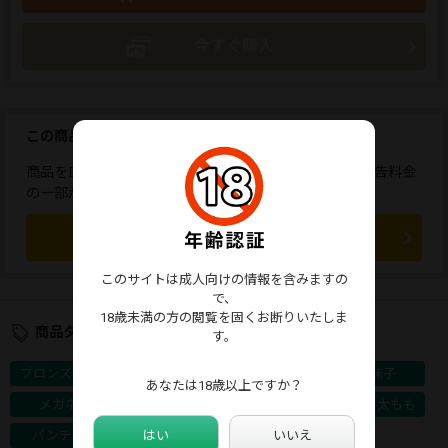
今すぐ購入
この商品を広告しませんか？
商品を広告すると、応援コメントが送れます。また、広告料金
の一部が販売者に還元されます。
この商品を広告する
このサイトは成人向けの情報を含みますの
で、
18歳未満の方の閲覧を固くお断りいたしま
商品タグ
す。
ブロンズ認定
10代
童顔
地味子
あなたは18歳以上ですか？
メガネ
盗撮・隠し撮り
チラリズム
生脚・太もも
はい
いいえ
パンチラ
ミニスカート
ローアングル