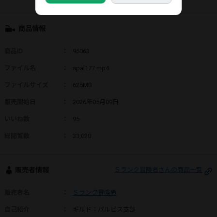
商品情報
商品ID
：
96063
ファイル名
：
spal177.mp4
ファイルサイズ
：
625MB
販売開始日
：
2026年05月09日
いいね数
：
95
総閲覧数
：
33,020
販売者情報
Ｓランク冒険者さんの商品一覧
販売者名
：
Ｓランク冒険者
自己紹介
：
ギルド：パルピス支部