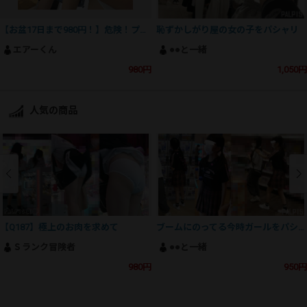
【お盆17日まで980円！】危険！プリけつプリクラ！めくりめくキャラパン丸出し！
恥ずかしがり屋の女の子をパシャリ
エアーくん
●●と一緒
980円
1,050円
人気の商品
【Q187】極上のお肉を求めて
ブームにのってる今時ガールをパシャリ
Ｓランク冒険者
●●と一緒
980円
950円