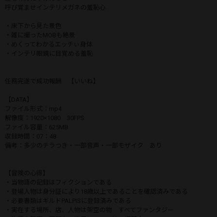
呼び覚ませインテリメガネの羞恥心
・床下から見た景色
・雑に撮ったMOBも絶景
・めくってわかるエッチぃ身体
・インテリ眼鏡に目覚める羞恥
任務完遂で成功報酬 【いいね】
【DATA】
ファイル形式：mp4
解像度：1920×1080 30FPS
ファイル容量：625MB
収録時間：07：48
備考：多少のチラつき・一部音声・一部モザイク あり
【冒険の心得】
・当物語の記録はフィクションである
・登場人物は身分証により18歳以上であることを確認済みである
・必要書類はギルドPALPISに登録済みである
・実在する場所、店、人物は架空の物 すべてファンタジー