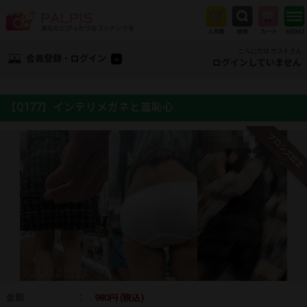
こんにちは ゲストさん
会員登録・ログイン
ログインしていません
【Q177】インテリメガネと羞恥心
ブロンズ認定
金額
：
980円 (税込)