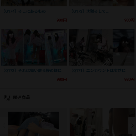
【Q174】そこにあるもの
【Q173】沈黙そして…
980円
980円
【Q172】それは舞い散る桜の様に
【Q171】エンカウントは突然に
980円
980円
関連商品