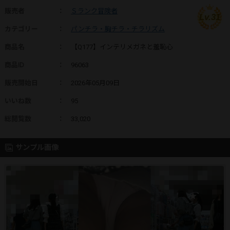
販売者
：
Ｓランク冒険者
Lv.31
カテゴリー
：
パンチラ・胸チラ・チラリズム
商品名
：
【Q177】インテリメガネと羞恥心
商品ID
：
96063
販売開始日
：
2026年05月09日
いいね数
：
95
総閲覧数
：
33,020
サンプル画像