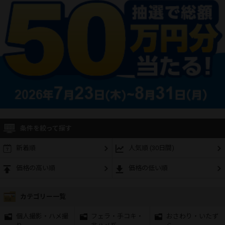
条件を絞って探す
新着順
人気順 (30日間)
価格の高い順
価格の低い順
カテゴリー一覧
個人撮影・ハメ撮
フェラ・手コキ・
おさわり・いたず