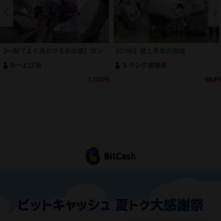
【××駅でよく見かけるあの娘】ガン勃ち不可避！魅惑のSSS級美人J⚪︎の撮影にとうとう成功！
【Q186】愛と勇気の物語
ゆーとぴあ
Ｓランク冒険者
1,100円
980円