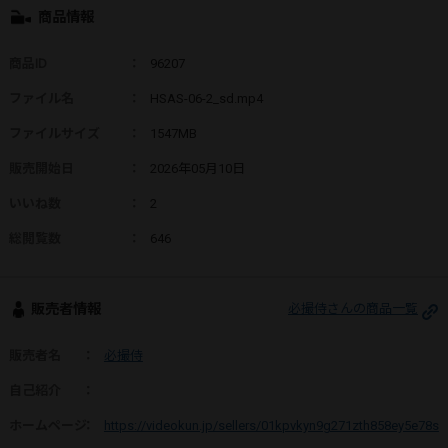
商品情報
商品ID
：
96207
ファイル名
：
HSAS-06-2_sd.mp4
ファイルサイズ
：
1547MB
販売開始日
：
2026年05月10日
いいね数
：
2
総閲覧数
：
646
販売者情報
必撮侍さんの商品一覧
販売者名
：
必撮侍
自己紹介
：
ホームページ
：
https://videokun.jp/sellers/01kpvkyn9g271zth858ey5e78s