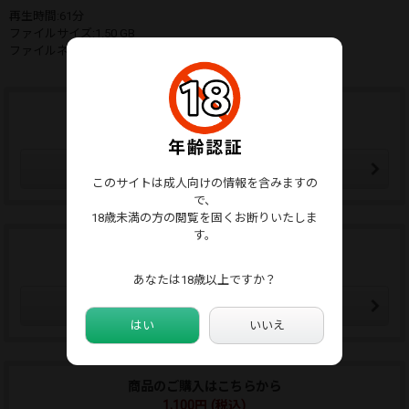
再生時間:61分
ファイルサイズ:1.50 GB
ファイルネーム:HSAS-06-2_sd.mp4
ウォッチリストに追加する
ウォッチリストはマイページから確認できます。
ウォッチリストに追加
このサイトは成人向けの情報を含みますの
で、
18歳未満の方の閲覧を固くお断りいたしま
す。
この販売者をフォローする
フォローした販売者の新作通知メールが届きます。
あなたは18歳以上ですか？
販売者をフォローする
はい
いいえ
商品のご購入はこちらから
1,100円 (税込)