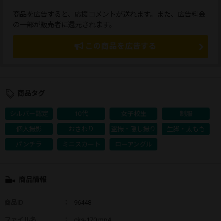
商品を広告すると、応援コメントが送れます。また、広告料金
の一部が販売者に還元されます。
この商品を広告する
商品タグ
シルバー認定
10代
女子校生
制服
個人撮影
おさわり
盗撮・隠し撮り
生脚・太もも
パンチラ
ミニスカート
ローアングル
商品情報
商品ID
：
96448
ファイル名
：
cks-170.mp4