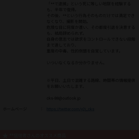
「**で逮捕」という死に等しい地獄を経験する
も、半年で復帰。
その後、**という行為そのものだけでは満足でき
なくなり、撮影を開始。
危険な目に何度か遭い、その都度引退を決意する
も、結局辞められず。
自身の意志では欲求をコントロールできない段階
まで達しており、
重度の中毒、性的倒錯を自覚しています。
いついなくなるか分かりません。
※平日、土日で混雑する路線、時間帯の情報提供
をお願いいたします。
cks-88@outlook.jp
ホームページ
：
https://twitter.com/y2j_cks
**狂信者さんのオススメ商品