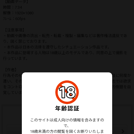
【動画データ】
時間：7:34
解像：1920×1080
ﾌﾚｰﾑ：60fps
【注意事項】
・動画や画像の流出・転売・転載・複製・編集などは著作権法違反であ
り、固く禁じております。
・本作品は日本の法律を遵守したシチュエーション作品です。
・本作品に登場する人物は18歳以上のモデルであり、同意の上で撮影を
行っています。
【作者】
行為そのものだけでは満足できなくなり、撮影を開始。危険な目に何度か
遭い、その都度引退を決意するも、結局辞められず。自身の意志では欲求
をコントロールできない段階まで達しており、重度の中毒、性的倒錯を自
覚しています。いついなくなるか分かりません。
ウォッチリストに追加する
ウォッチリストはマイページから確認できます。
このサイトは成人向けの情報を含みますの
で、
ウォッチリストに追加
18歳未満の方の閲覧を固くお断りいたしま