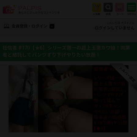
こんにちは ゲストさん
会員登録・ログイン
ログインしていません
狂信者 #170【★6】シリーズ随一の超上玉激カワ娘！同業
者と結託してパンツずり下げやりたい放題！
シルバー認定