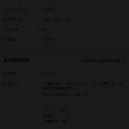
ファイルサイズ
：
693MB
販売開始日
：
2026年05月15日
いいね数
：
21
総閲覧数
：
15,192
販売者情報
**狂信者さんの商品一覧
販売者名
：
**狂信者
自己紹介
：
Twitter垢 新開設したのでフォローお願いします。
新情報随時発信中。
https://twitter.com/y2j_cks
**歴 ６年
逮捕歴 １回
逮捕未遂 数回