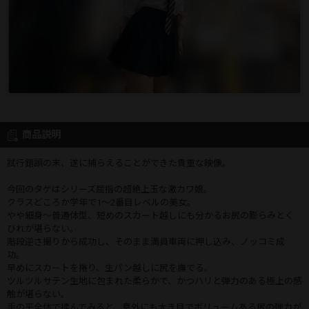
商品説明
試行錯誤の末、遂に捕らえることができた貴重な映像。
今回のタゲはシリーズ屈指の超絶上玉な激カワ娘。
クラスどころか学年で1～2番目レベルの美女。
やや細身～普通体型、短めのスカート越しにも分かるお尻の膨らみとく
びれが堪らない。
階段逆さ撮りから成功し、そのまま満員車両に押し込み、ノッコミ成
功。
早めにスカートを捲り、生パン越しに尻を撫でる。
ツルツルサテン生地に包まれた柔らかで、かつハリと弾力のある極上の感
触が堪らない。
手の平全体で揉んでみると、意外にも大き目でボリュームある尻の弾力が