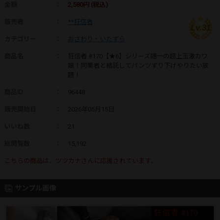
金額
：
2,580円 (税込)
販売者
：
**狂信者
Lv.31
カテゴリー
：
おさわり・いたずら
商品名
：
狂信者 #170【★6】シリーズ随一の超上玉激カワ
娘！同業者と結託してパンツずり下げやりたい放
題！
商品ID
：
96448
販売開始日
：
2026年05月15日
いいね数
：
21
総閲覧数
：
15,192
こちらの商品は、ツツカナさんに応援されています。
サンプル画像