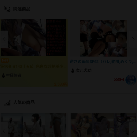
関連商品
特典
逆さの瞬間SP62（バレ,絶叫,めくり,顔撮,P撮15発)
狂信者 #140【★6】色白な超絶美少女、ブラウス脱がして生の美巨乳揉み、乳首コリコリ成功！撮影に気づいて必死に顔逸らし！
次元犬助
**狂信者
550円
2,580円
人気の商品