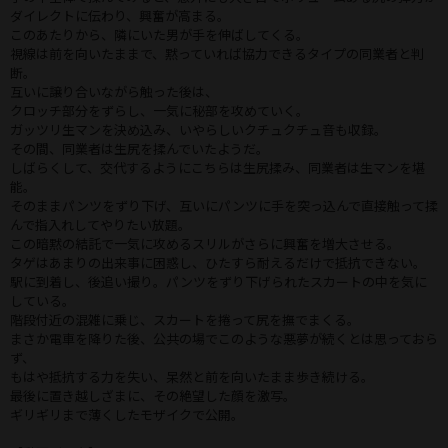
ダイレクトに伝わり、興奮が高まる。
このあたりから、隣にいた男が手を伸ばしてくる。
視線は前を向いたままで、黙っていれば協力できるタイプの同業者と判
断。
互いに譲り合いながら触った後は、
クロッチ部分をずらし、一気に秘部を攻めていく。
ガッツリ生マンを決め込み、いやらしいクチュクチュ音も収録。
その間、同業者は生尻を揉んでいたようだ。
しばらくして、交代するようにこちらは生尻揉み、同業者は生マンを堪
能。
そのままパンツをずり下げ、互いにパンツに手を突っ込んで直接触って揉
んで指入れしてやりたい放題。
この暗黙の結託で一気に攻めるスリルがさらに興奮を増大させる。
タゲはあまりの出来事に困惑し、ひたすら耐えるだけで抵抗できない。
駅に到着し、後追い撮り。パンツをずり下げられたスカートの中を気に
している。
階段付近の混雑に乗じ、スカートを捲って尻を撫でまくる。
まさか電車を降りた後、公共の場でこのような悪夢が続くとは思っておら
ず、
もはや抵抗する力を失い、呆然と前を向いたまま歩き続ける。
最後に置き越しざまに、その絶望した顔を激写。
ギリギリまで薄くしたモザイクで公開。