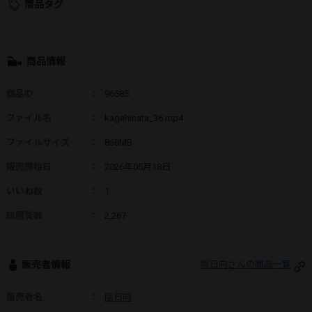
商品タグ
商品情報
商品ID
：
96585
ファイル名
：
kagehinata_36.mp4
ファイルサイズ
：
868MB
販売開始日
：
2026年05月18日
いいね数
：
1
総閲覧数
：
2,267
販売者情報
陰日向さんの商品一覧
販売者名
：
陰日向