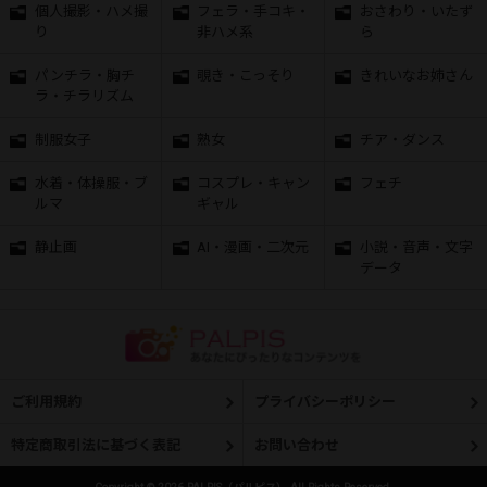
個人撮影・ハメ撮
フェラ・手コキ・
おさわり・いたず
り
非ハメ系
ら
パンチラ・胸チ
覗き・こっそり
きれいなお姉さん
ラ・チラリズム
制服女子
熟女
チア・ダンス
水着・体操服・ブ
コスプレ・キャン
フェチ
ルマ
ギャル
静止画
AI・漫画・二次元
小説・音声・文字
データ
ご利用規約
プライバシーポリシー
特定商取引法に基づく表記
お問い合わせ