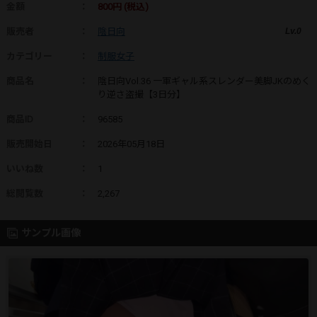
金額
：
800円 (税込)
販売者
：
陰日向
Lv.0
カテゴリー
：
制服女子
商品名
：
陰日向Vol.36 一軍ギャル系スレンダー美脚JKのめく
り逆さ盗撮【3日分】
商品ID
：
96585
販売開始日
：
2026年05月18日
いいね数
：
1
総閲覧数
：
2,267
サンプル画像