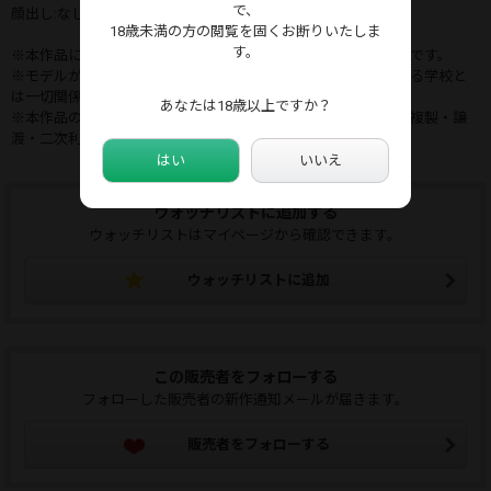
で、
顔出し:なし
18歳未満の方の閲覧を固くお断りいたしま
す。
※本作品に登場する人物は成人済みで身分証にて年齢確認済みです。
※モデルが着用している衣装はコスプレ用の衣装であり実在する学校と
は一切関係ありません。
あなたは18歳以上ですか？
※本作品のレビュー、映像及びキャプチャの無断転載・転載・複製・譲
渡・二次利用等の行為は一切禁止します。
はい
いいえ
ウォッチリストに追加する
ウォッチリストはマイページから確認できます。
ウォッチリストに追加
この販売者をフォローする
フォローした販売者の新作通知メールが届きます。
販売者をフォローする