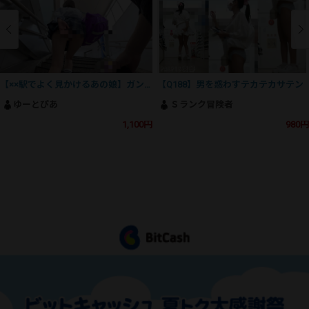
【××駅でよく見かけるあの娘】ガン勃ち不可避！魅惑のSSS級美人J⚪︎の撮影にとうとう成功！
【Q188】男を惑わすテカテカサテン
ゆーとぴあ
Ｓランク冒険者
1,100円
980円