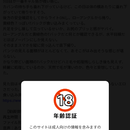
3日目が一番ギャル感が強い感じ。
カバンの持ち手も垂れ下がっているけど、この日は体の横あたりに垂れ下
がっていて捲りやすそう。
後方の安全確認をしてからライトONし、ローアングルから捲り。
黄緑色？っぽいTバックが食い込みまくっている。
片足を少し崩して立っているせいか、お尻のプリッと感がヤバイ。
ローアングルだと黄緑色のTバックだと何とか確認できるが、水平目線だ
とほぼノーパンにしか見えない。
そのままスマホを縦に突っ込んで直下撮り。
パンツの見える面積がほとんどなくて、あそこがはみ出そうな感じが堪
らない。
かなり際どい面積のTバックだけどハミ毛や処理残しらしき後も見えず、
綺麗に処理しているのか、天然で毛が薄いのか、色々と妄想してしまっ
た。
見た目はギャル系のKだったけどスカートの中身も期待を裏切らないエロ
さだった。
食い込み具合で言うと前作のVol.35に匹敵するレベル。
https://www.palpis.net/item/detail/?item_id=96340
【動画情情報】
再生時間：2分15秒
ファイル形式：MP4
このサイトは成人向けの情報を含みますの
音声：あり(一部カットあり）