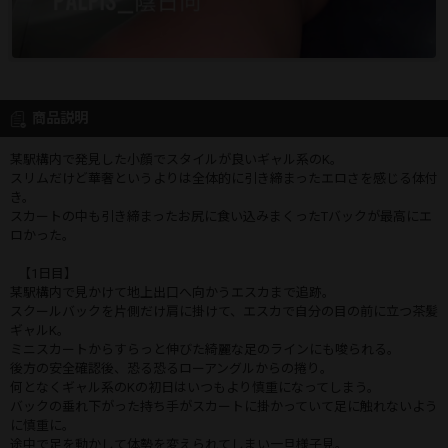
商品説明
某駅構内で発見した小顔でスタイルが良いギャル系のK。
スリムだけど華奢というよりは全体的に引き締まったエロさを感じる体付
き。
スカートの中も引き締まったお尻に食い込みまくったTバックが最高にエ
ロかった。
【1日目】
某駅構内で見かけて地上出口へ向かうエスカまで追跡。
スクールバックを片側だけ肩に掛けて、エスカで自分の目の前に立つ茶髪
ギャルK。
ミニスカートからすらっと伸びた綺麗な足のラインにも唆られる。
後方の安全確認後、恐る恐るローアングルからの捲り。
何となくギャル系のKの初日はいつもより慎重になってしまう。
バックの垂れ下がった持ち手がスカートに掛かっていて足に触れないよう
に慎重に。
途中で足を動かして体勢を変えられてしまい一旦様子見。