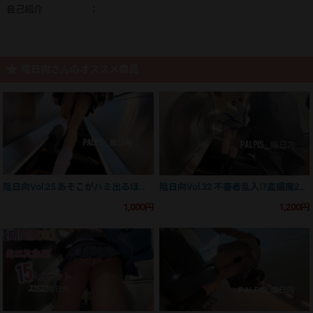
自己紹介
：
陰日向さんのオススメ商品
陰日向Vol.25 あそこがハミ出るほど食い込んだTバック細身高身長ギャルJK （逆さ撮り・捲り）【4日分】
陰日向Vol.32 不審者乱入⁉︎盗撮魔2人に連続で狙われる不運な高身長美脚JK【3日分】
1,000円
1,200円