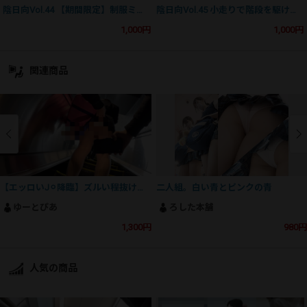
陰日向Vol.44 【期間限定】制服ミニスカJK15人分生P逆さ撮りセット
陰日向Vol.45 小走りで階段を駆け上がる美尻JKのハミ出てしまったマ○肉を逆さ撮り【3日分】
1,000円
1,000円
関連商品
【エッロいJ⚪︎降臨】ズルい程抜けてしまう最高級の生J⚪︎尻＆生おパンに右手は止まらない！
二人組。白い青とピンクの青
ゆーとぴあ
ろした本舗
1,300円
980円
人気の商品