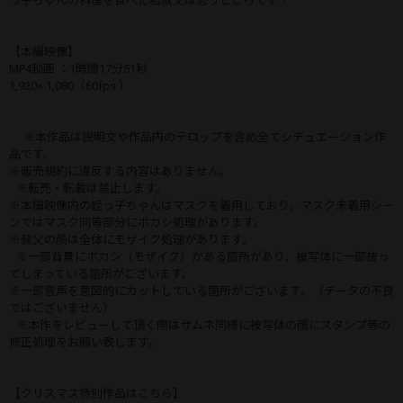
っ子ちゃんの料理を食べた私叔父は思うところです！
【本編映像】
MP4動画 ：1時間17分51秒
1,920× 1,080（60fps ）
※本作品は説明文や作品内のテロップを含め全てシチュエーション作
品です。
※販売規約に違反する内容はありません。
※転売・転載は禁止します。
※本編映像内の姪っ子ちゃんはマスクを着用しており、マスク未着用シー
ンではマスク同等部分にボカシ処理があります。
※叔父の顔は全体にモザイク処理があります。
※一部背景にボカシ（モザイク）がある箇所があり、被写体に一部被っ
てしまっている箇所がございます。
※一部音声を意図的にカットしている箇所がございます。（データの不良
ではございません）
※本作をレビューして頂く際はサムネ同様に被写体の顔にスタンプ等の
修正処理をお願い致します。
【クリスマス特別作品はこちら】