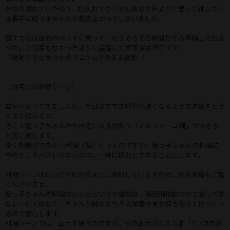
かなり濡れていたので、指入れでもう少し攻めてみようと思って試してい
る最中に姪っ子ちゃんが起き上がってしまいました。
慌てて私は自分のベットに戻って「もうそろそろ時間だから準備して出よ
っか」と何事もなかったように会話して酵素浴は終了です。
（発射できなかったのでムラムラのまま退散…）
（自宅での料理シーン）
自宅へ戻ってきましたが、今日はママの帰宅が遅くなるようで夕飯をどう
するか悩みます。
そこで姪っ子ちゃんから自宅にある材料で「ミルフィーユ鍋」ができる
と言い出します。
全く想像ができない料理（鍋）だったのですが、姪っ子ちゃんの料理に
今のところハズレはないので、一緒に協力して作ることにします。
料理シーンはレシピがわかるように収録していますので、是非本編をご覧
くださいませ。
姪っ子ちゃんの料理のレシピというか発想は、毎回個性的でかと言って変
なレシピではなく、ちゃんと味はもちろん栄養や見た目も考えて作ってい
るので感心します。
料理シーンでは、山芋を使うのですが、その山芋がたまたま「チ○コの形