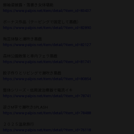
振袖姿披露・落書き女体堪能
https://www.palpis.net/item/detail/?item_id=83437
ボーナス作品（テーピングで固定して悪戯）
https://www.palpis.net/item/detail/?item_id=82890
陶芸体験と潮吹き悪戯
https://www.palpis.net/item/detail/?item_id=82127
森林公園散策と車内フェラ悪戯
https://www.palpis.net/item/detail/?item_id=81741
餃子作りとリビングで潮吹き悪戯
https://www.palpis.net/item/detail/?item_id=80854
整体シリーズ・低周波治療器で電流イキ
https://www.palpis.net/item/detail/?item_id=78741
逆さM字で潮吹きSPLASH
https://www.palpis.net/item/detail/?item_id=78488
２０２５温泉旅行
https://www.palpis.net/item/detail/?item_id=76118