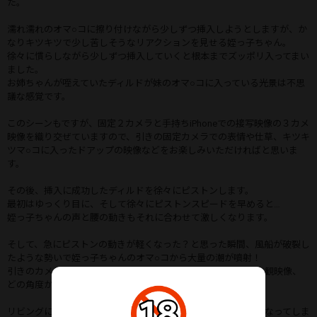
た。
濡れ濡れのオマ○コに擦り付けながら少しずつ挿入しようとしますが、か
なりキツキツで少し苦しそうなリアクションを見せる姪っ子ちゃん。
徐々に慣らしながら少しずつ挿入していくと根本までズッポリ入ってまい
ました。
お姉ちゃんが咥えていたディルドが妹のオマ○コに入っている光景は不思
議な感覚です。
このシーンもですが、固定２カメラと手持ちiPhoneでの接写映像の３カメ
映像を織り交ぜていますので、引きの固定カメラでの表情や仕草、キツキ
ツマ○コに入ったドアップの映像などをお楽しみいただければと思いま
す。
その後、挿入に成功したディルドを徐々にピストンします。
最初はゆっくり目に、そして徐々にピストンスピードを早めると…
姪っ子ちゃんの声と腰の動きもそれに合わせて激しくなります。
そして、急にピストンの動きが軽くなった？と思った瞬間、風船が破裂し
たような勢いで姪っ子ちゃんのオマ○コから大量の潮が噴射！
引きのカメラ、正面からの股間接写映像、手持ちiPhoneでの主観映像、
どの角度から見ても大量に吹き出す瞬間はご覧いただけます。
リビングに敷いてあったグレーの絨毯（ラグ）がびしょ濡れになってしま