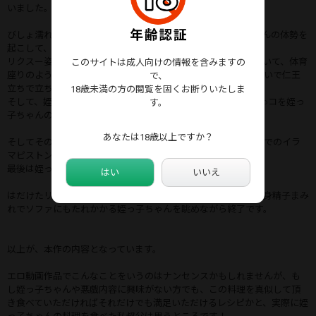
いました。
びしょ濡れになってしまったラグを横にどかして、姪っ子ちゃんの体勢を
起こして、ソファーにもたれかかるような体勢で座らせます。
リクスー姿のままズタボロになってしまったストッキングを履いて、体育
このサイトは成人向けの情報を含みますの
座りのような体勢の姪っ子ちゃんの前に、私叔父はズボンを脱いで仁王
で、
立ちで立ちます。
18歳未満の方の閲覧を固くお断りいたしま
そして、姪っ子ちゃんの頭を持ち上げて、ギンギンになったチ○コを姪っ
す。
子ちゃんの小さなお口にねじ込みます。
あなたは18歳以上ですか？
そしてそのまま頭を抑えつけたまま体育座りのような座位体勢でのイラ
マピストン！
最後は姪っ子ちゃんの全身にブッカケる用に真上から発射！
はい
いいえ
はだけたリクスーとビリビリに破かれたストッキング姿で、全身精子まみ
れでソファにもたれかかる姪っ子ちゃんを眺めながら終了です。
以上が、本作の内容となっています。
エロ動画作品でこんなことをいうのはナンセンスかもしれませんが、も
し姪っ子ちゃんや悪戯内容に興味がない方でも、この料理を真似して頂
き食べていただければそれだけでも満足いただけるレシピかと、実際に姪