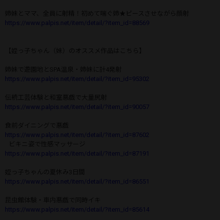
姉妹とママ、全員に射精！初めて喘ぐ姉★ピースさせながら顔射
https://www.palpis.net/item/detail/?item_id=88569
【姪っ子ちゃん（妹）のオススメ作品はこちら】
姉妹で遊園地とSPA温泉・姉妹に計4発射
https://www.palpis.net/item/detail/?item_id=95302
伝統工芸体験と和室悪戯で大量尻射
https://www.palpis.net/item/detail/?item_id=90057
食前ダイニングで悪戯
https://www.palpis.net/item/detail/?item_id=87602
ビキニ姿で性感マッサージ
https://www.palpis.net/item/detail/?item_id=87191
姪っ子ちゃんの夏休み3日間
https://www.palpis.net/item/detail/?item_id=86551
昆虫館体験・車内悪戯で同時イキ
https://www.palpis.net/item/detail/?item_id=85614