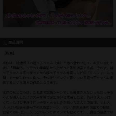
商品説明
【概要】
本作は、就活帰りの姪っ子ちゃん（妹）と待ち合わせして、お買い物した
後に「酵素浴」へ行って酵素浴から上がった休憩個室で悪戯、その後、姪
っ子ちゃん自宅へ戻ってから姪っ子ちゃん考案レシピの「ミルフィーニュ
鍋」を一緒に作って食べ、その後リビングで寛いでいる姪っ子ちゃんに悪
戯するという流れの作品となります。
本作の見どころは、これまで試着シーンでした披露されなかった姪っ子ち
ゃんが購入したリクスーを着てお出かける成長した姿、外見は大人っぽ
くなったけど中身は姪っ子ちゃんらしさが残ったまんまの個性、少し大
人っぽい服装を選んでの試着室シーン、珍しい酵素浴後の個室での悪戯、
自宅での料理シーン（このレシピはマジでお勧めです）、食後の悪戯では