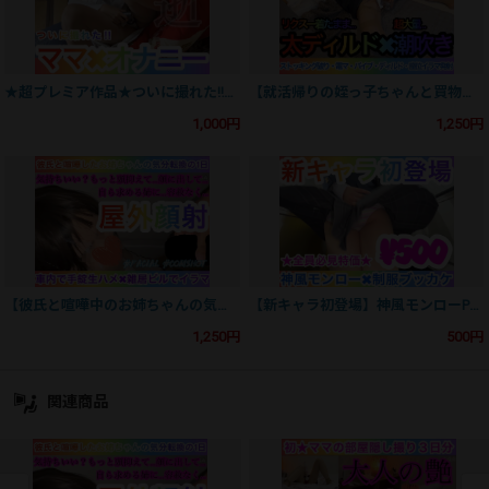
★超プレミア作品★ついに撮れた‼︎ママ×オナニー〜和室でガチイキ〜【シリーズ初】
【就活帰りの姪っ子ちゃんと買物と酵素浴】リクスー着たまま太ディルドで超大量潮吹き〜お勧め料理レシピも収録〜
1,000円
1,250円
【彼氏と喧嘩中のお姉ちゃんの気分転換】車内で手錠生ハメ✖️雑居ビル屋外通路でイラマ〜自ら求める姉〜
【新キャラ初登場】神風モンローPモロ✖️駅エスカで制服ブッカケ〜全員必見特価〜
1,250円
500円
関連商品