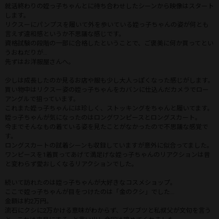
就活終わりの姪っ子ちゃんとに待ち合わせしたシーンから映像はスタート
します。
リクスーにパンプスを履いて外を歩いている姪っ子ちゃんの姿が何とも
言えず違和感というか不思議な感じです。
資格試験の段階の一部に合格したということで、ご褒美に何か買ってとい
うおねだりが…
先ずはお洋服屋さんへ。
少しは成長したのか見るお店や服も少し大人っぽくなった感じがします。
買い物中はリクスー姿の姪っ子ちゃんをカバンに仕込んだカメラでロー
アングルで狙っています。
これまた姪っ子ちゃんには珍しく、ストッキングをちゃんと履いてます。
姪っ子ちゃんが気になったのはロングワンピースとロングスカート。
今までそんなもの着ている姿を見たことがなかったので不思議な感覚で
す。
ロングスカートの試着シーンも収録していますが意外に似合ってました。
ワンピースを1着買ってあげて満足げな姪っ子ちゃんのリアクションは昔
と変わらず愛おしくなるリアクションでした。
続いて訪れたのは姪っ子ちゃんが大好きなコスメショップ。
ここで姪っ子ちゃんが目をつけたのは「金のクシ」でした…
金額は約2万円。
流石にクシに2万かける意味がわからず、ブツブツと私叔父が文句を言う