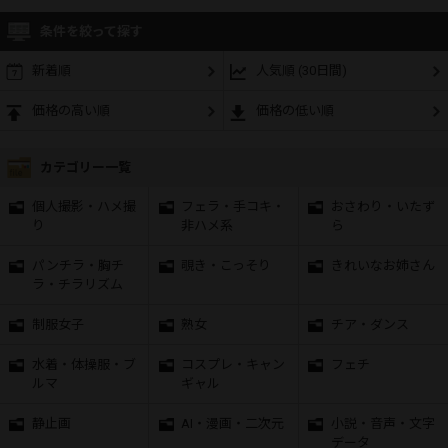
条件を絞って探す
新着順
人気順 (30日間)
価格の高い順
価格の低い順
カテゴリー一覧
個人撮影・ハメ撮
フェラ・手コキ・
おさわり・いたず
り
非ハメ系
ら
パンチラ・胸チ
覗き・こっそり
きれいなお姉さん
ラ・チラリズム
制服女子
熟女
チア・ダンス
水着・体操服・ブ
コスプレ・キャン
フェチ
ルマ
ギャル
静止画
AI・漫画・二次元
小説・音声・文字
データ