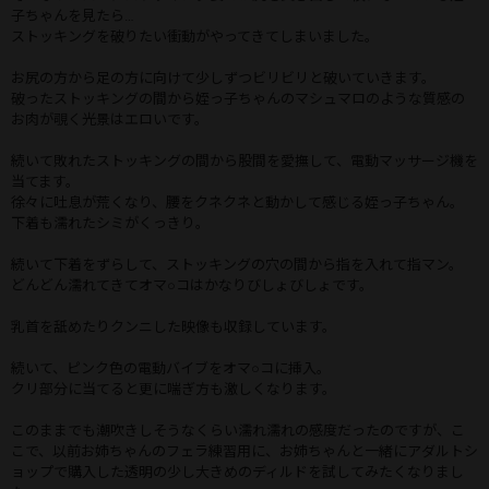
子ちゃんを見たら…
ストッキングを破りたい衝動がやってきてしまいました。
お尻の方から足の方に向けて少しずつビリビリと破いていきます。
破ったストッキングの間から姪っ子ちゃんのマシュマロのような質感の
お肉が覗く光景はエロいです。
続いて敗れたストッキングの間から股間を愛撫して、電動マッサージ機を
当てます。
徐々に吐息が荒くなり、腰をクネクネと動かして感じる姪っ子ちゃん。
下着も濡れたシミがくっきり。
続いて下着をずらして、ストッキングの穴の間から指を入れて指マン。
どんどん濡れてきてオマ○コはかなりびしょびしょです。
乳首を舐めたりクンニした映像も収録しています。
続いて、ピンク色の電動バイブをオマ○コに挿入。
クリ部分に当てると更に喘ぎ方も激しくなります。
このままでも潮吹きしそうなくらい濡れ濡れの感度だったのですが、こ
こで、以前お姉ちゃんのフェラ練習用に、お姉ちゃんと一緒にアダルトシ
ョップで購入した透明の少し大きめのディルドを試してみたくなりまし