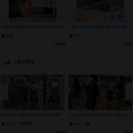
【彼氏と喧嘩中のお姉ちゃんの気分転換】車内で手錠生ハメ✖️雑居ビル屋外通路でイラマ〜自ら求める姉〜
【初★ママの部屋隠し撮り３日間】電マオナニーで逝く…ママの喘ぎ声〜大人の艶〜
AQA
AQA
1,250円
750円
人気の商品
【Q185】お姉ちゃんの小さな冒険
ブームにのってる今時ガールをパシャリ
Ｓランク冒険者
●●と一緒
980円
950円