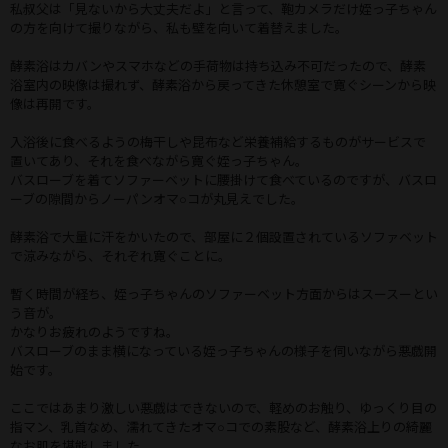
私叔父は「見ないから大丈夫だよ」と言って、鞄カメラだけ姪っ子ちゃん
の方を向けて撮りながら、私も壁を向いて着替えました。
酵素浴はカバンやスマホなどの手荷物は持ち込み不可だったので、酵素
浴室内の映像は撮れず、酵素浴から戻ってきた休憩室で寛ぐシーンから映
像は再開です。
入浴後に食べるようの梅干しや昆布など栄養補給するものがサービスで
置いてあり、それを食べながら寛ぐ姪っ子ちゃん。
バスローブを着てソファーベットに腰掛けて食べているのですが、バスロ
ーブの隙間からノーパンオマ○コが丸見えでした。
酵素浴で大量に汗をかいたので、部屋に２個設置されているソファベット
で涼みながら、それぞれ寛ぐことに。
暫く時間が経ち、姪っ子ちゃんのソファーベット方面からはスースーとい
う音が。
かなりお疲れのようですね。
バスローブのまま横になっている姪っ子ちゃんの様子を伺いながら悪戯開
始です。
ここではあまり激しい悪戯はできないので、軽めのお触り、ゆっくり目の
指マン、乳首なめ、濡れてきたオマ○コでの素股など、酵素浴上りの綺麗
なお肌を堪能しました。