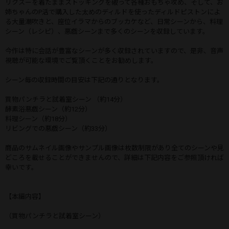
リクスーを着たままストッキングを破って各種おもちゃ攻め、そして、お
姉ちゃんのP活で購入した太めのディルドを使ったディルドピストンによ
る大量潮吹きと、座位イラマからのブッカケなど、日常シーンから、料理
シーン（レシピ）、悪戯シーンまで多くのシーンを収録しています。
今作は特に会話が豊富なシーンが多く収録されていますので、是非、音声
視聴が可能な環境でご覧頂くことをお勧めします。
シーン毎の収録時間の目安は下記の通りとなります。
買物パンチラと試着室シーン （約14分）
酵素浴悪戯シーン（約12分）
料理シーン（約18分）
リビングでの悪戯シーン（約33分）
商品のサムネイル画像やサンプル画像は枚数制限があり全てのシーンや見
どころを載せることができませんので、詳細は下記内容をご参照頂ければ
幸いです。
【本編内容】
（買物パンチラと試着室シーン）