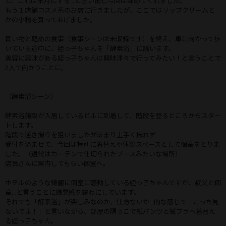
と、これは来月にする…と言い出し今回は諦めてくれました。
もう１店舗コスメ系のお店に行きましたが、ここではリップクリームと
かの小物を買ってあげました。
買い物と軽めの食事（食事シーンは未収録です）を終え、車に向かって歩
いている途中に、姪っ子ちゃんを「酵素浴」に誘います。
美容に興味がある姪っ子ちゃんは興味津々で行ってみたい！と言うことで
2人で向かうことに。
（酵素浴シーン）
酵素浴施設が入居しているビルに到着して、階段を登るところからスター
トします。
階段で逆さ撮りを狙いましたがあまり上手く撮れず…
受付を済ませて、今回は特別に着替えや休憩スペースとして個室をとりま
した。（通常はカーテンで仕切られたブースみたいな場所）
店員さんに案内してもらい個室へ。
ホテルのような綺麗に個室に感動している姪っ子ちゃんですが、叔父と個
室…と言うことに嫌悪感を露わにしています。
それでも「酵素浴」が楽しみなのか、仕方ないか…的な感じで「こっち見
ないでよ！」と言いながら、部屋の隅っこで紙パンツと紙ブラへ着替え
る姪っ子ちゃん。