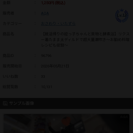
金額
：
1,250円 (税込)
販売者
：
AQA
Lv.12
カテゴリー
：
おさわり・いたずら
商品名
：
【就活帰りの姪っ子ちゃんと買物と酵素浴】リクス
ー着たまま太ディルドで超大量潮吹き〜お勧め料理
レシピも収録〜
商品ID
：
96796
販売開始日
：
2026年05月21日
いいね数
：
33
総閲覧数
：
10,131
サンプル画像