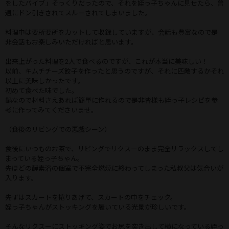
をしたバイブ」そっくりだったので、それを姪っ子ちゃんに見せたら、普
通にドン引きされてスルーされてしまいました。
料理中は要所要所をカットして収録していますが、会話も豊富なので是
非会話もお楽しみいただければと思います。
出来上がった料理を2人で食べるのですが、これが本当に美味しい！
以前、キムチチーズ餃子を作ったと思うのですが、それに匹敵するかそれ
以上に美味しかったです。
初めて食べた味でした。
鍋なので材料さえあれば簡単に作れるので是非皆様も姪っ子レシピを参
考に作ってみてくださいませ。
（食後のリビングでの悪戯シーン）
食後にいつものお茶で、リビングでリクスーのまま完全リラックスしてし
まっている姪っ子ちゃん。
先ほどの酵素浴の個室で不完全燃焼に終わってしまった私叔父は気合いが
入ります。
先ずはスカートを捲りあげて、スカートの中をチェック。
姪っ子ちゃんがストッキングを履いている光景が珍しいです。
そんなリクスーにストッキング姿でお尻を突き出して横になっている姪っ