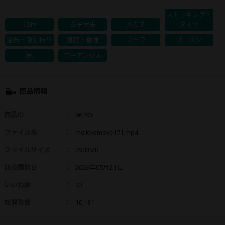
ストッキング・
10代
女子大生
メガネ
タイツ
盗撮・隠し撮り
睡眠・昏睡
フェラ
ザーメン
尻
ローアングル
商品情報
商品ID
：
96796
ファイル名
：
meikkomove171.mp4
ファイルサイズ
：
3903MB
販売開始日
：
2026年05月21日
いいね数
：
33
総閲覧数
：
10,131