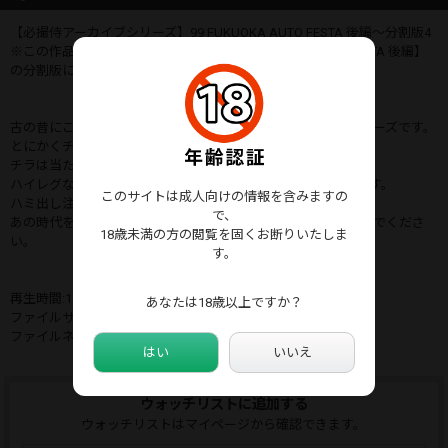
【必撮侍アーカイブシリーズ】99 FUKUOKA AUTO FESTA 後編～分割版4
※この作品は既発売作品【HSAS-09-2 99 FUKUOKA AUTO FESTA 後編】
の分割版になります。
古の昔にこんな楽園がありました事を懐かしむアーカイブシリーズです。
とにかくチラ、もろ、切れ込みがえぐい。
チラは当たり前、丸見え状態、本人納得のチラ。
ハイレグならぬ今では考えられないV字、腰骨もろ露出状態です。
このサイトは成人向けの情報を含みますの
ハミ出し注意報も常時発令中。
で、
あの時代を体験した方も初体験の方もタイムスリップを楽しんでくださ
18歳未満の方の閲覧を固くお断りいたしま
い。
す。
再生時間:15分
あなたは18歳以上ですか？
ファイルサイズ:549 MB
ファイルネーム:HSAS-09-2-4_sd.mp4
はい
いいえ
ウォッチリストに追加する
ウォッチリストはマイページから確認できます。