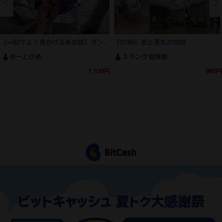
【××駅でよく見かけるあの娘】ガン勃ち不可避！魅惑のSSS級美人J⚪︎の撮影にとうとう成功！
【Q186】愛と勇気の物語
ゆーとぴあ
Ｓランク冒険者
1,100円
980円