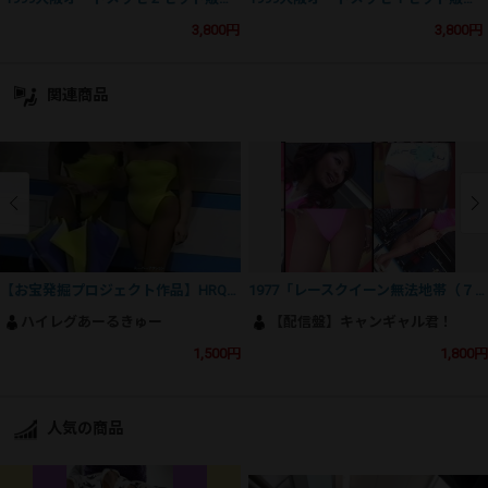
3,800円
3,800円
関連商品
【お宝発掘プロジェクト作品】HRQ-76-2愛しのレースクイーン76 後編～時代はハイレグ！右も左もハイレグがいっぱい！！
1977「レースクイーン無法地帯（７）」
ハイレグあーるきゅー
【配信盤】キャンギャル君！
1,500円
1,800円
人気の商品