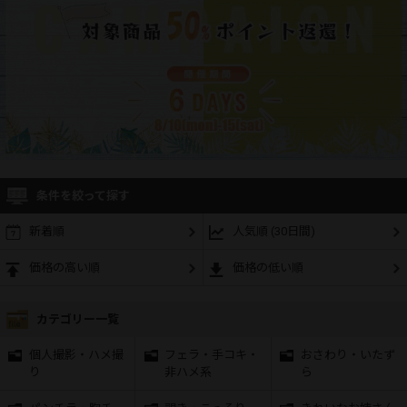
条件を絞って探す
新着順
人気順 (30日間)
価格の高い順
価格の低い順
カテゴリー一覧
個人撮影・ハメ撮
フェラ・手コキ・
おさわり・いたず
り
非ハメ系
ら