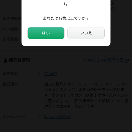
96フォーミュラーニッポン 4 2/3(730MB)
す。
96フォーミュラーニッポン 4 3/3(730MB)
あなたは18歳以上ですか？
販売開始日
：
2026年05月26日
いいね数
：
0
はい
いいえ
総閲覧数
：
525
販売者情報
TRV007さんの商品一覧
販売者名
：
TRV007
自己紹介
：
過去に撮り貯めたディスコイベントやレースイベ
ントなどのオリジナル動画の販売を行っていま
す。全タイトルのカタログは↓のホームページを
ご覧ください。（只今販売サイト移転中です、順
次アップロードして行きます）
ホームページ
：
http://trv007.net