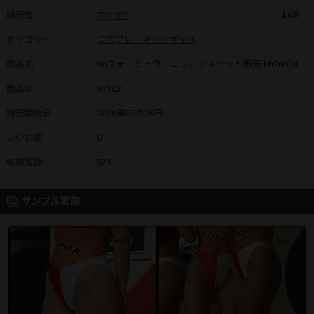
販売者
：
TRV007
Lv.0
カテゴリー
：
コスプレ・キャンギャル
商品名
：
96フォーミュラーニッポン 4 セット販売 kh96004
商品ID
：
97102
販売開始日
：
2026年05月26日
いいね数
：
0
総閲覧数
：
525
サンプル画像