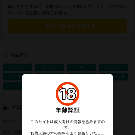
商品を広告すると、応援コメントが送れます。また、広告料金
の一部が販売者に還元されます。
この商品を広告する
商品タグ
パンスト
おっぱい
尻
Tバック
パンチラ
ミニスカート
食い込み
キャンギャル
ローアングル
イベント
商品情報
商品ID
：
97102
このサイトは成人向けの情報を含みますの
で、
セット商品
：
96フォーミュラーニッポン 4 1/3(730MB)
18歳未満の方の閲覧を固くお断りいたしま