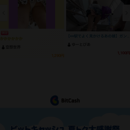
限定
【××駅でよく見かけるあの娘】ガン勃ち不可避！魅惑のSSS級美人J⚪︎の撮影にとうとう成功！
かかかかかか
ゆーとぴあ
空想世界
1,100円
1,290円