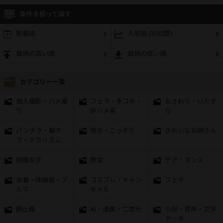
条件を絞って探す
新着順
人気順 (30日間)
価格の高い順
価格の低い順
カテゴリー一覧
個人撮影・ハメ撮
フェラ・手コキ・
おさわり・いたず
り
非ハメ系
ら
パンチラ・胸チ
覗き・こっそり
きれいなお姉さん
ラ・チラリズム
制服女子
熟女
チア・ダンス
水着・体操服・ブ
コスプレ・キャン
フェチ
ルマ
ギャル
静止画
AI・漫画・二次元
小説・音声・文字
データ