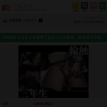
こんにちは ゲストさん
会員登録・ログイン
ログインしていません
令8)#45 ★★★★★窓際でまわされた絶世。彼女は３年生。
金額
：
1,280円 (税込)