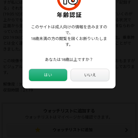
すが私にはそれを止める理由も義理も動機もありません。ただ「記録す
る」それだけしかできません。
(19:05:12)なにかを諦めた瞬間です。全身からフッと力が抜けていくのが
上からでもわかりました。見てください、前こんだけ空いている状況で
正面から全開で生マンです。これがどれだけ特異な状況かは皆様ならわか
このサイトは成人向けの情報を含みますの
っていただけるかとおもいます。
で、
(20:19:06)グっとピンクの生Pを渾身の力でひっぱって履く３年生。乗車時
18歳未満の方の閲覧を固くお断りいたしま
とは全く違う顔つきに、これから彼女に訪れる毎日を少し伺うことがで
す。
きました。
あなたは18歳以上ですか？
この映像や状況をどう観るかは、その方のステージによるかとおもますが
ビジュアル、行為、露出、撮れ高、全て◎なのは一致かと自負しておりま
す。
はい
いいえ
解像度：3840×2160(4K/24fps)
収録時間：21:19
ウォッチリストに追加する
ウォッチリストはマイページから確認できます。
ウォッチリストに追加