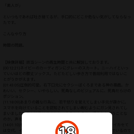
「素人が」
といつもであれば吐き捨てるが、手口的にどこか危ない気がしてならなっ
たです。
こんなやり方
時間の問題。
【映像詳細】該当シーンの再生時間と共に解説しております。
(00:12:21)ネイビーのカーディガンにグレーのスカート。ニーハイといっ
ていいほどの膝丈ソックス。たどたどしい歩き方で普段利用ではないこ
とがうかがえます。
(01:43:05)圧倒的可愛。右下口元にセクシーぼくろまである神の悪戯。か
わいい、セクシー、いやらしい。死角なしのビジュアルに、死角だらけの
ポジション。
(11:18:09)あまりの雑な行為に、若干怒りを覚えてしまい手元が疎かに。
スマホを向けていることを認知されてしまい睨むようにガン見されてし
まいました。これは助けてくれということなのか、撮るなということな
のか。声を出すことは叶わない模様です。
(14:01:10)もうそんな目で見ないでほしかったです。前の二人でイカセて
は交代、イカセては交代。みたいに完全におもちゃにして遊んでいるので