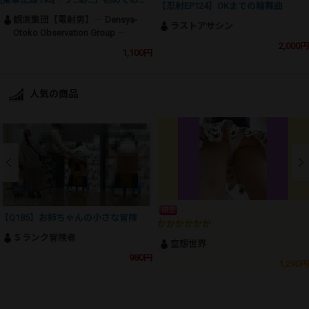
【忍射EP124】OKまでの輪舞曲
観測集団【電射男】― Densya-
ラストアサシン
Otoko Observation Group ―
2,000円
1,100円
人気の商品
限定
【Q185】お姉ちゃんの小さな冒険
かかかかかか
Ｓランク冒険者
空想世界
980円
1,290円