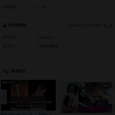
総閲覧数
：
3,767
販売者情報
Paraphismさんの商品一覧
販売者名
：
Paraphism
自己紹介
：
性嗜好主義者
関連商品
[乗車記録193]「う…あ…」初めての刺激に震える正統派黒髪美女個体。車内手コキ敢行