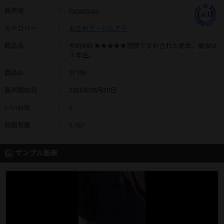
販売者
：
Paraphism
Lv.11
カテゴリー
：
おさわり・いたずら
商品名
：
令8)#45 ★★★★★窓際でまわされた絶世。彼女は
３年生。
商品ID
：
97196
販売開始日
：
2026年05月30日
いいね数
：
6
総閲覧数
：
3,767
サンプル画像