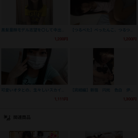
黒髪童顔モデル志望を〇して中出ししたら泣いちゃった【裏面接黙示録】
【つるぺた】ぺったんこ、つるつる、か細い、何もかもが小さい【背徳の美】
1,200円
1,200円
可愛いオタとの、生々しいスカイプSkype(エロイプ)
【完結編】新宿 円光 色白 炉 処女生 無銭ヤり逃げ 確信*
1,111円
1,300円
関連商品