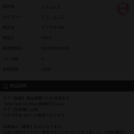
販売者
：
しろじょう
Lv.10
カテゴリー
：
チア・ダンス
商品名
：
チアぞめ #52
商品ID
：
97674
販売開始日
：
2026年06月06日
いいね数
：
4
総閲覧数
：
4,008
商品説明
チア【動画】再生時間=12:30 音声あり
1920×1080 59.94fps 動画形式=mp4
チア【写真集】20枚
※チアぞめ #32との重複となります。
本商品は【再販】ものとなります。
以前に他のサイトにて販売させていただいておりました。今回の販売に