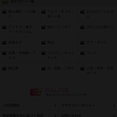
カテゴリー一覧
個人撮影・ハメ撮
フェラ・手コキ・
おさわり・いたず
り
非ハメ系
ら
パンチラ・胸チ
覗き・こっそり
きれいなお姉さん
ラ・チラリズム
制服女子
熟女
チア・ダンス
水着・体操服・ブ
コスプレ・キャン
フェチ
ルマ
ギャル
静止画
AI・漫画・二次元
小説・音声・文字
データ
ご利用規約
プライバシーポリシー
特定商取引法に基づく表記
お問い合わせ