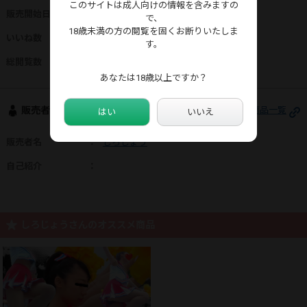
このサイトは成人向けの情報を含みますの
販売開始日
：
2026年06月06日
で、
18歳未満の方の閲覧を固くお断りいたしま
いいね数
：
4
す。
総閲覧数
：
4,008
あなたは18歳以上ですか？
販売者情報
しろじょうさんの商品一覧
はい
いいえ
販売者名
：
しろじょう
自己紹介
：
しろじょうさんのオススメ商品