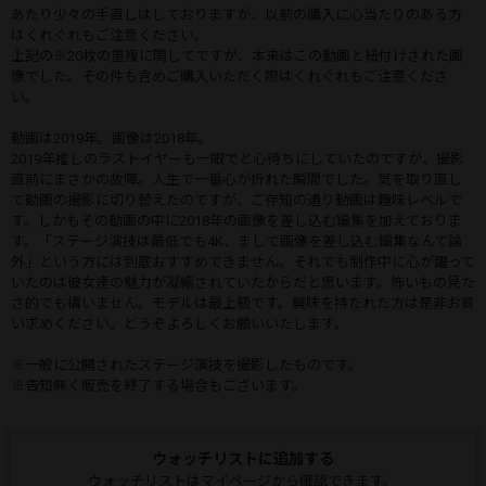
あたり少々の手直しはしておりますが、以前の購入に心当たりのある方
はくれぐれもご注意ください。
上記の※20枚の重複に関してですが、本来はこの動画と紐付けされた画
像でした。その件も含めご購入いただく際はくれぐれもご注意くださ
い。
動画は2019年。画像は2018年。
2019年推しのラストイヤーも一眼でと心待ちにしていたのですが、撮影
直前にまさかの故障。人生で一番心が折れた瞬間でした。気を取り直し
て動画の撮影に切り替えたのですが、ご存知の通り動画は趣味レベルで
す。しかもその動画の中に2018年の画像を差し込む編集を加えておりま
す。「ステージ演技は最低でも4K、まして画像を差し込む編集なんて論
外」という方には到底おすすめできません。それでも制作中に心が躍って
いたのは彼女達の魅力が凝縮されていたからだと思います。怖いもの見た
さ的でも構いません。モデルは最上級です。興味を持たれた方は是非お買
い求めください。どうぞよろしくお願いいたします。
※一般に公開されたステージ演技を撮影したものです。
※告知無く販売を終了する場合もございます。
ウォッチリストに追加する
ウォッチリストはマイページから確認できます。