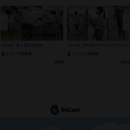
【Q186】愛と勇気の物語
【Q188】男を惑わすテカテカサテン
Ｓランク冒険者
Ｓランク冒険者
980円
980円