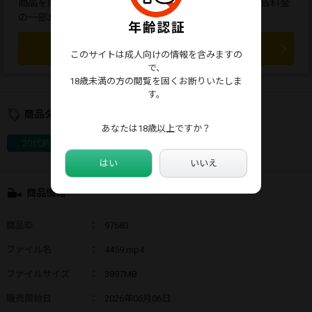
商品を広告すると、応援コメントが送れます。また、広告料金
の一部が販売者に還元されます。
この商品を広告する
このサイトは成人向けの情報を含みますの
で、
18歳未満の方の閲覧を固くお断りいたしま
す。
商品タグ
あなたは18歳以上ですか？
20代前半
チラリズム
キャンギャル
はい
いいえ
商品情報
商品ID
：
97683
ファイル名
：
4459.mp4
ファイルサイズ
：
3897MB
販売開始日
：
2026年06月06日