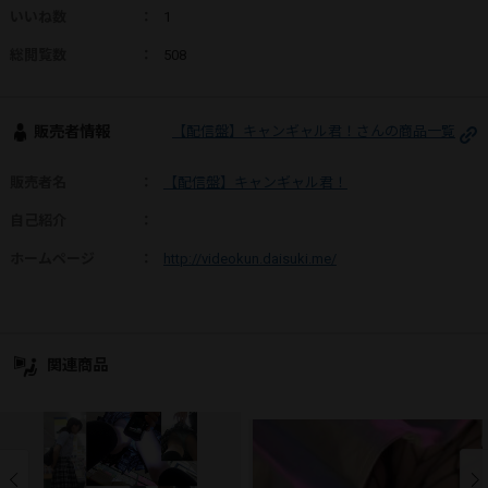
いいね数
：
1
総閲覧数
：
508
販売者情報
【配信盤】キャンギャル君！さんの商品一覧
販売者名
：
【配信盤】キャンギャル君！
自己紹介
：
ホームページ
：
http://videokun.daisuki.me/
関連商品