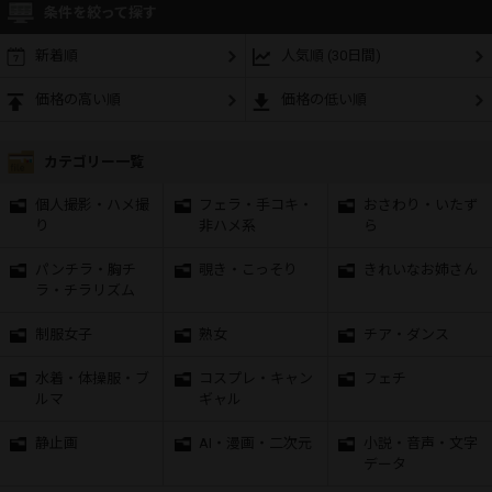
条件を絞って探す
新着順
人気順 (30日間)
価格の高い順
価格の低い順
カテゴリー一覧
個人撮影・ハメ撮
フェラ・手コキ・
おさわり・いたず
り
非ハメ系
ら
パンチラ・胸チ
覗き・こっそり
きれいなお姉さん
ラ・チラリズム
制服女子
熟女
チア・ダンス
水着・体操服・ブ
コスプレ・キャン
フェチ
ルマ
ギャル
静止画
AI・漫画・二次元
小説・音声・文字
データ