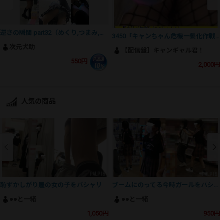
逆さの瞬間 part32（めくり,つまみ,テカP12発)
3450「キャンちゃん危機一髪化作戦（30）」
次元犬助
【配信盤】キャンギャル君！
550円
2,000円
人気の商品
恥ずかしがり屋の女の子をパシャリ
ブームにのってる今時ガールをパシャリ
●●と一緒
●●と一緒
1,050円
950円