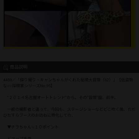
商品説明
4459／「探り撮り・キャンちゃんがくれた秘境大冒険（62）」【低姿勢
な○○探検家シリーズNo.95】
“２０１４名古屋オートトレンド”から。その“冒険”盤、前半。
一般の撮影者と違って、今回も、ステージショーなどどこ吹く風、ただ
ひたすらブースのお訪ねに特化しての、
▼チラちゃん≒１０ポイント
どアップ多用。