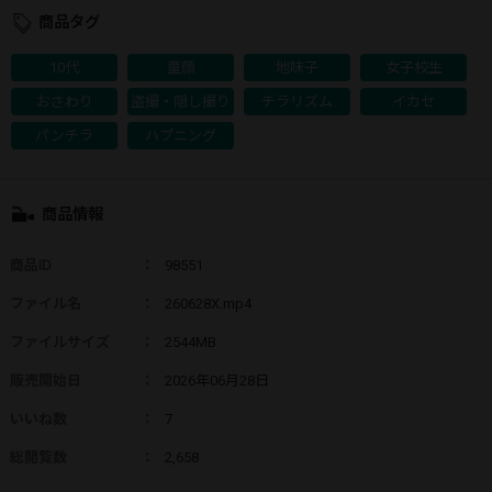
商品タグ
10代
童顔
地味子
女子校生
おさわり
盗撮・隠し撮り
チラリズム
イカセ
パンチラ
ハプニング
商品情報
商品ID
：
98551
ファイル名
：
260628X.mp4
ファイルサイズ
：
2544MB
販売開始日
：
2026年06月28日
いいね数
：
7
総閲覧数
：
2,658