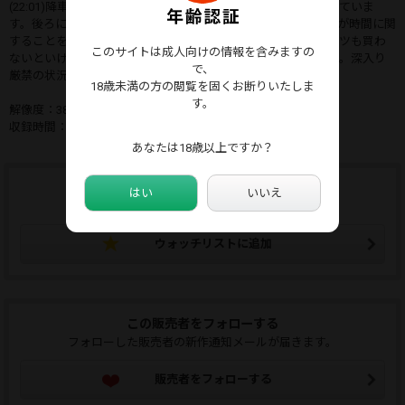
(22:01)降車後すぐに目の前にあった椅子に座りながら電話をしていま
す。後ろに椅子がなかったのでぬすみ聴きできなかったのですが時間に関
することを話をしていたことだけはわかりました。替えのパンツも買わ
このサイトは成人向けの情報を含みますの
ないといけないのでしょうし。 遅刻するっていう連絡でしょう。深入り
で、
厳禁の状況なので早々に撤収です。
18歳未満の方の閲覧を固くお断りいたしま
す。
解像度：3840×2160(4K/24fps)
収録時間：22:05
あなたは18歳以上ですか？
ウォッチリストに追加する
はい
いいえ
ウォッチリストはマイページから確認できます。
ウォッチリストに追加
この販売者をフォローする
フォローした販売者の新作通知メールが届きます。
販売者をフォローする