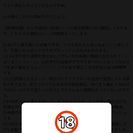
たぶん諦めたタイミングなんですね。
いや漏らしたから諦めたのでしょう。
【映像詳細】サムネ(枚目)~該当シーンの再生時間と共に解説しておりま
す。こちらでは端的にシーンの解説をいたします。
(3:46)少し落ち着いた印象ですが、スマホをみると若いなぁという感じで
す。可愛いちっぱいでブラがプカッっているものわかります。
(12:04)若干抗う姿勢を見せましたが6人の行為者に執拗に攻められて、い
よいよというシーン。右前方の行為者がブラウスをペロッとめくっただけ
で乳首が露出するというハプニングもあり見どころが何気にある時間帯
です。
(15:25)問題となるシーン。明らかにライトブルーの生地が変色している部
位があります。部位といってももちろん陰部周辺。外にまで垂れてるわけ
ではないんですが湿りっけからしてもそんなに時間はたっていないはずで
す。
(18:54)あえなく侵入を許してしまうわけですが、どこか申し訳なさげな
表情なのは気のせいでしょうか。俯きながら小さく喘ぎ続ける被触者。
行為者の手が激しさのあまり残像まで描くハイスパンの生マンラッシュ
です。
(21:36)おもむろにスマホを取り出す被触者。なにやらどこかに電話しそ
うな気配です。危険度が急上昇したのでまもなく手持ち亀は下げました。