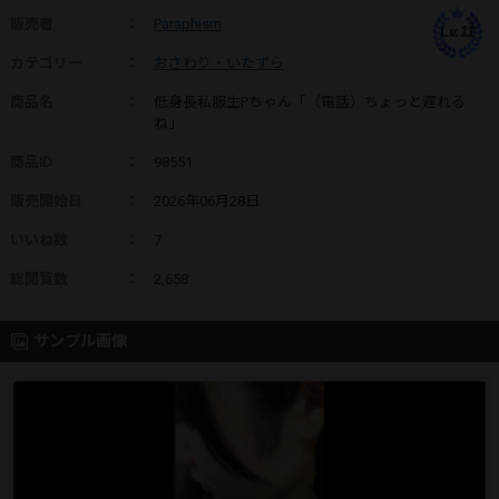
販売者
：
Paraphism
Lv.11
カテゴリー
：
おさわり・いたずら
商品名
：
低身長私服生Pちゃん「（電話）ちょっと遅れる
ね」
商品ID
：
98551
販売開始日
：
2026年06月28日
いいね数
：
7
総閲覧数
：
2,658
サンプル画像