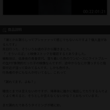
商品説明
「潮とかお漏らしってプシャァァって感じでもないんですよ？個人差があ
るんです」
先日行った、そういうお店の子から聞きました。
「...そういえば」と映像ストックを確認するとありました。
被触体は、低身長の青春世代。落ち着いた色のワンピースにライトブルー
の生Pが象徴的だった子の映像なんですが、途中からなにか薄っすらと陰
部付近が湿って染みてるんです。しかも色付き。
行為者の手にもなんか付いてるし、これって
「漏れてます。よね？」
確信とまでは言えないのですが、降車後に誰かに電話してたりするんでよ
くよく考えると、そうとしか言えなくないかな？とおもっています。
まだ漏れたであろうタイミングが絶に妙。