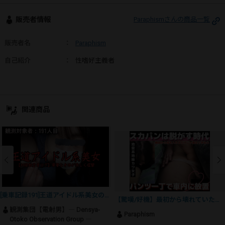
販売者情報
Paraphismさんの商品一覧
販売者名
：
Paraphism
自己紹介
：
性嗜好主義者
関連商品
[乗車記録191]王道アイドル系美女の無垢な素肌とあどけない恥じらい。華奢な体型がビクビクと強く反応する密着ログ
【驚嘆/好機】最初から壊れていたファスナー
観測集団【電射男】― Densya-
Paraphism
Otoko Observation Group ―