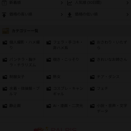
新着順
人気順 (30日間)
価格の高い順
価格の低い順
カテゴリー一覧
個人撮影・ハメ撮
フェラ・手コキ・
おさわり・いたず
り
非ハメ系
ら
パンチラ・胸チ
覗き・こっそり
きれいなお姉さん
ラ・チラリズム
制服女子
熟女
チア・ダンス
水着・体操服・ブ
コスプレ・キャン
フェチ
ルマ
ギャル
静止画
AI・漫画・二次元
小説・音声・文字
データ