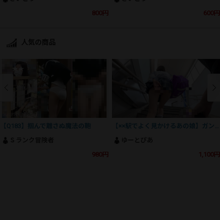
800円
600円
人気の商品
【Q183】掴んで離さぬ魔法の鞄
【××駅でよく見かけるあの娘】ガン勃ち不可避！魅惑のSSS級美人J⚪︎の撮影にとうとう成功！
Ｓランク冒険者
ゆーとぴあ
980円
1,100円