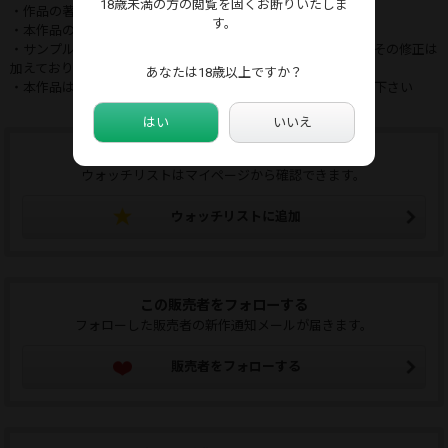
18歳未満の方の閲覧を固くお断りいたしま
・作品の著作権は販売した作者に帰属します
す。
・本作品の転売、複製、転載など二次使用を禁止します
・サンプル画像に一部修正を加えておりますが、本編動画にはその修正は
加えておりません
あなたは18歳以上ですか？
・本作品は予告なく販売を終了する場合がありますのでご了承下さい
はい
いいえ
ウォッチリストに追加する
ウォッチリストはマイページから確認できます。
ウォッチリストに追加
この販売者をフォローする
フォローした販売者の新作通知メールが届きます。
販売者をフォローする