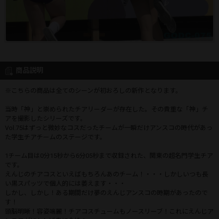
商品説明
※こちらの商品は全てのシーンが初おろしの新作となります。
当時「神」と崇められたチアリーダーが存在した。その貴重な「神」チ
アを撮影したシリーズです。
Vol.75はずっと微妙なコスだったチームが一瞬だけアンスコの時代があっ
た学生チアチームのステージです。
1チーム目は0分15秒から6分05秒まで収録された、関東の超名門学生チア
です。
えんじのチアコスといえばもちろんあのチーム！・・・しかしいつも長
い黒スパッツで個人的には萎えます・・・
しかし、しかし！ある期間だけ夢のえんじアンスコの時期があったので
す！
頭脳明晰！容姿端麗！チアコスチュームもノースリーブ！これにえんじア