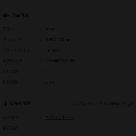
商品情報
商品ID
：
98945
ファイル名
：
GODC-075.mp4
ファイルサイズ
：
1910MB
販売開始日
：
2026年07月06日
いいね数
：
4
総閲覧数
：
2,022
販売者情報
チアパンネットさんの商品一覧
販売者名
：
チアパンネット
自己紹介
：