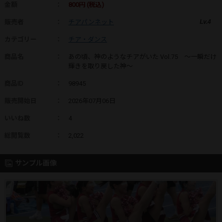
金額
：
800円 (税込)
販売者
：
チアパンネット
Lv.4
カテゴリー
：
チア・ダンス
商品名
：
あの頃、神のようなチアがいた Vol.75 ～一瞬だけ
輝きを取り戻した神～
商品ID
：
98945
販売開始日
：
2026年07月06日
いいね数
：
4
総閲覧数
：
2,022
サンプル画像