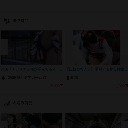
関連商品
5158「チアスマイルが呼んでるよ（242）」
【伝統のWチア】学内デモから神宮へ[vp150]
【配信盤】チアガール君！
相棒
3,000円
1,000円
人気の商品