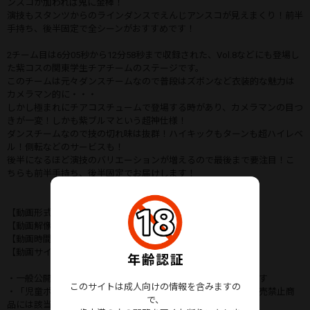
ンスコが加われば鬼に金棒！
演技もスタンツからのラインダンスでえんじアンスコが見えまくり！前半
手持ち、後半固定で全シーンがおすすめです！
2チーム目は6分05秒から12分58秒まで収録された、Vol.8などにも登場し
た紫コスの関東学生チアチームのステージです。
このチームは元々ダンスチームなので普段はズボンなど衣装的な魅力は
カメラマン的に・・・
しかし極まれにチアコスチュームで登場する時があり、カメラマンの目つ
きが一変！しかも紫ブルマという超神仕様！
ダンスチームなので技の切れ味は抜群！ハイキックもターンも超ハイレベ
ル！側転などのサービスも！
後半になるほど演技のバリエーションが増えるので最後まで要注目！こ
ちらも前半手持ち、後半固定でお届けします！
【動画形式】mp4
【動画解像度】FHD(1920×1080)
【動画時間】12分43秒(オープニング、エンディングを除く)
【動画サイズ】1.86GB
・一般公開されて撮影禁止ではないイベントを撮影したものです
このサイトは成人向けの情報を含みますの
・「児童ポルノ」「性器の無修正映像」「転売商品」などの販売禁止商
で、
品には該当しません