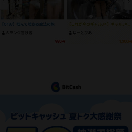
【Q183】掴んで離さぬ魔法の鞄
【これが今のギャルJ⚪︎】ギャルJ⚪︎の生おパン＆生尻でしか得られない大興奮がここにあります！！
Ｓランク冒険者
ゆーとぴあ
980円
1,300円