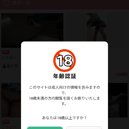
商品一覧
限定
限定
こうない １０
こうない ９
金ジ手
金ジ手
1,299円
1,699円
このサイトは成人向けの情報を含みますの
で、
18歳未満の方の閲覧を固くお断りいたしま
す。
あなたは18歳以上ですか？
限定
限定
こうない ８
こうない ７