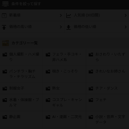
条件を絞って探す
新着順
人気順 (30日間)
価格の高い順
価格の低い順
カテゴリー一覧
個人撮影・ハメ撮
フェラ・手コキ・
おさわり・いたず
り
非ハメ系
ら
パンチラ・胸チ
覗き・こっそり
きれいなお姉さん
ラ・チラリズム
制服女子
熟女
チア・ダンス
水着・体操服・ブ
コスプレ・キャン
フェチ
ルマ
ギャル
静止画
AI・漫画・二次元
小説・音声・文字
データ