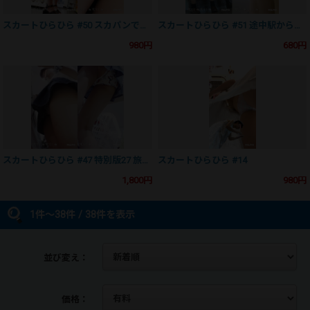
今後の活動への意欲につながりますので、まだフォロー頂けていない販
スカートひらひら #50 スカパンでも危険がいっぱい
スカートひらひら #51 途中駅から乗車してきたJK
売会員さまがおりましたら、是非フォローをお願い致します。
980円
680円
よろしくお願いいたします。
[定期]作品の評価について
- 2024年8月3日
作品をご購入いただいている販売会員さまありがとうございます。
今後の活動への意欲につながりますので、まだ評価をしていない作品が
スカートひらひら #47 特別版27 旅行先でお土産に夢中
スカートひらひら #14
ございましたら評価をお願い致します。
1,800円
980円
作品の評価状況によって、未公開部分も公開しようと思います。
よろしくお願いいたします。
1件～38件 / 38件を表示
並び変え：
価格：