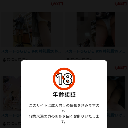
1,800円
1,400円
スカートひらひら #40 特別版20 旅行中のめちゃ可愛い制服っ子
スカートひらひら #39 特別版19 アイドルを思わせるワンピの子
むにゅむにゅ
むにゅむにゅ
1,400円
1,400円
このサイトは成人向けの情報を含みますの
で、
スカートひらひら #38 特別版18 かわいいお店でのミニスカ
スカートひらひら #37 特別版17 ゲーセンの寄り道
18歳未満の方の閲覧を固くお断りいたしま
す。
むにゅむにゅ
むにゅむにゅ