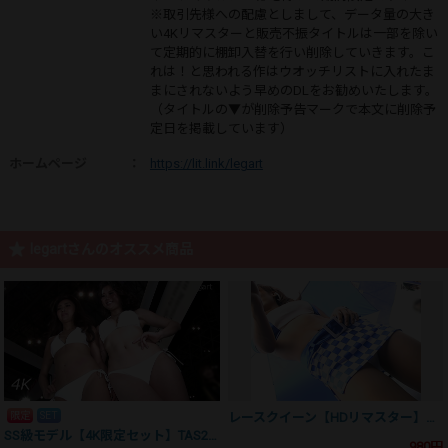
※取引先様への配慮としまして、データ量の大き
い4Kリマスターと販売不振タイトルは一部を除い
て定期的に棚卸入替を行い削除していきます。こ
れは！と思われる作はウオッチリストに入れたま
まにされないよう早めのDLをお勧めいたします。
（タイトルの▼が削除予告マークで本文に削除予
定日を掲載しています）
ホームページ
：
https://lit.link/legart
legartさんのオススメ商品
限定
SET
レースクイーン【HDリマスター】ON12002US02
SS級モデル【4K限定セット】TAS2016UHS3+4
980円