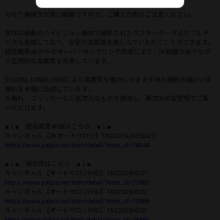
かなり趣味性が高い動画ですので、ご購入の際はご注意ください。
本作は最新のハイビジョン機材で撮影されたマスターデータよりフルデ
ジタル処理しており、安定の高画質を楽しんでいただくことができます。
超高画質4Kからのオーバーサンプリング作成により、2K動画でありなが
ら圧倒的な高画質を実現しています。
[DIGITAL STABILIZER]により高画質を維持したまま手持ち撮影の細かい手
振れを大幅に低減しています。
手振れ・フリッカーなど低次元なものを排除し、異次元の安定感でご覧
いただけます。
■↓■ 超高画質4K版はこちら ■↓■
キャンギャル【4Kオートサロン】TAS2025UH05[SET]
https://www.palpis.net/item/detail/?item_id=78044
■↓■ 過去作はこちら ■↓■
キャンギャル【オートサロンFHD】TAS2025HD01
https://www.palpis.net/item/detail/?item_id=75987
キャンギャル【オートサロンFHD】TAS2025HD02
https://www.palpis.net/item/detail/?item_id=75989
キャンギャル【オートサロンFHD】TAS2025HD03
https://www.palpis.net/item/detail/?item_id=76386