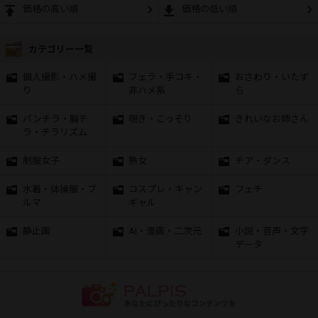
価格の高い順
価格の低い順
カテゴリー一覧
個人撮影・ハメ撮
フェラ・手コキ・
おさわり・いたず
り
非ハメ系
ら
パンチラ・胸チ
覗き・こっそり
きれいなお姉さん
ラ・チラリズム
制服女子
熟女
チア・ダンス
水着・体操服・ブ
コスプレ・キャン
フェチ
ルマ
ギャル
静止画
AI・漫画・二次元
小説・音声・文字
データ