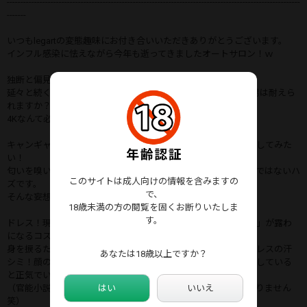
-----------------------------------------------------------------------------------------------------------
-------
いつもlegartの変態趣味にお付き合いいただきありがとうございます。
インフル感染に怯えながら今年も逝ってきましたオートサロン！ｗ
独断と偏見で選ぶオートサロンきれいなおねーさん特集！
延々と続くキャンギャルの顔のドアップと秘部のHD攻撃に貴男は耐えら
れますか？
4Kなんて必要ないくらいちょっと引くくらいの画質ですｗ
キャンギャル・イベントコンパニオンの腋を思う存分舐めまわしてみた
い！
匂いを嗅いで思う存分しゃぶってみたい！という欲求は私だけではないハ
このサイトは成人向けの情報を含みますの
ズです。
で、
そんな妄想を叶えるための在りそうでなかった動画です。
18歳未満の方の閲覧を固くお断りいたしま
す。
ドレス！現場ではスルーされそうですが、これほどあの「秘部」が露わ
になるコスチュームはありません笑
身を捩るたびに形を変えながら次第に濡れて光るその秘部とドレスの汗
あなたは18歳以上ですか？
シミ！顔のドアップ！（しかも目線独占！笑）との食べ比べをしている
と正気でいられるわけがありません。
はい
いいえ
（官能小説のようになってきました・・・取り乱して申し訳ありません
笑）