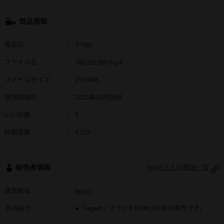
商品情報
商品ID
：
77989
ファイル名
：
TAS202505.mp4
ファイルサイズ
：
2576MB
販売開始日
：
2025年03月09日
いいね数
：
2
総閲覧数
：
3,222
販売者情報
legartさんの商品一覧
販売者名
：
legart
自己紹介
：
●「legart」ブランドはPALPIS様の専売です。