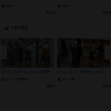
legart
legart
800円
800円
人気の商品
【Q185】お姉ちゃんの小さな冒険
ブームにのってる今時ガールをパシャリ
Ｓランク冒険者
●●と一緒
980円
950円