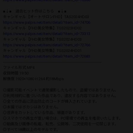
■↓■ 過去ヒット作はこちら ■↓■
キャンギャル【オートサロンFHD】TAS2024HD03
https://www.palpis.net/item/detail/?item_id=74706
キャンギャル【FHD美女特集】TGS2023HD02
https://www.palpis.net/item/detail/?item_id=73313
キャンギャル【FHD美女特集】TGS2024HD03
https://www.palpis.net/item/detail/?item_id=72766
キャンギャル【FHD美女特集】TGS2024HD01
https://www.palpis.net/item/detail/?item_id=72683
-----------------------------------------------------------------------------------
ファイル形式 MP4
収録時間 19:50
解像度 1920×1080 H.264 約18Mbps
◎撮影可能イベントで通常撮影したもので、盗撮ではありません。
◎利用規約に基づいた作品であり、違反する内容ではありません。
◎全ての作品に流出防止のコードが挿入されています。
◎本編ではボカシはありません。
◎音声をカットしている作品、場面があります。
◎スマホでの再生が重い場合は、PC環境での再生を推奨いたします。
◎動画及び画像の転載、転売、公開等、二次使用を一切禁じます。
◎すべて18歳以上のモデルです。