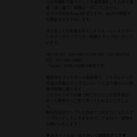
◎全作撮影可能イベントを通常撮影したもので盗
撮（隠し撮り）映像は一切ございません。
◎スマホ対応のmp4形式ですが、4KはPC環境で
の再生をおすすめします。
今となっては貴重なキャンギャル・レースクイー
ンのデジタルリマスター映像をアップロードして
います。
HD→[FHD] UH→[4K ULTRA HD] US→[ULTRA
SD] PH→[6K 24MP]
「legart」はPALPIS様の専売です。
最新作はブッチギリの高画質で、ノスタルジック
作品は先進のアップコンバートにより懐かしい映
像が鮮明に蘇ります！
このジャンルでは唯一無二のリリックな作風は、
きっと貴男の心に寄り添ってくれることでしょ
う。
無料作品はサンプルを含めてこれからどんどんア
ップロードしていきますので、フォロワー登録を
お願いいたします！
▼4Kタイトルは一部を除いて期間限定です▼